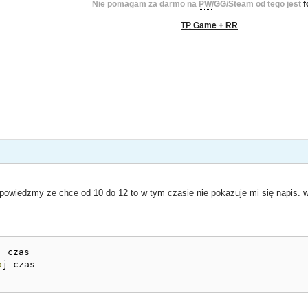
Nie pomagam za darmo na
PW
/GG/Steam od tego jest
f
TP
Game + RR
wiedzmy ze chce od 10 do 12 to w tym czasie nie pokazuje mi się napis. ws
j czas

ó
j czas
