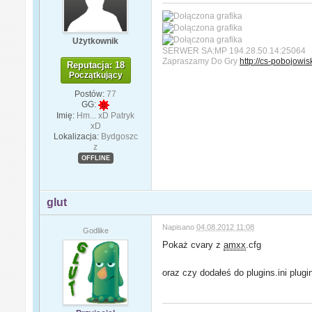
Użytkownik
SERWER SA:MP 194.28.50.14:25064
Zapraszamy Do Gry
http://cs-pobojowis
Reputacja: 18
Początkujący
Postów:
77
GG:
Imię:
Hm... xD Patryk
xD
Lokalizacja:
Bydgoszc
z
OFFLINE
glut
Napisano
04.08.2012 11:08
Godlike
Pokaż cvary z
amxx
.cfg
oraz czy dodałeś do plugins.ini plugi