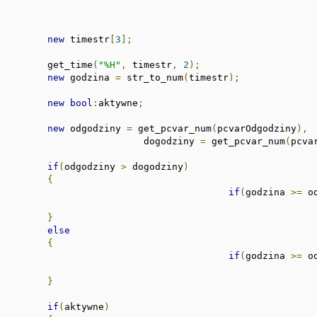
new
 timestr
[
3
];
				get_time
(
"%H"
,
 timestr
,
2
);
new
 godzina 
=
 str_to_num
(
timestr
);
new
bool
:
aktywne
;
new
 odgodziny 
=
 get_pcvar_num
(
pcvarOdgodziny
),
						 dogodziny 
=
 get_pcvar_num
(
pcva
if
(
odgodziny 
>
 dogodziny
)
{
if
(
godzina 
>=
 o
}
else
{
if
(
godzina 
>=
 o
}
if
(
aktywne
)