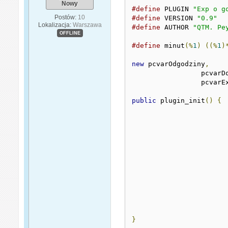
Nowy
#define
 PLUGIN 
"Exp o g
Postów:
10
#define
 VERSION 
"0.9"
Lokalizacja:
Warszawa
#define
 AUTHOR 
"QTM. Pe
OFFLINE
#define
 minut
(%
1
)
((%
1
)
new
 pcvarOdgodziny
,
		 pcvar
		 pcvarE
public
 plugin_init
()
{
}