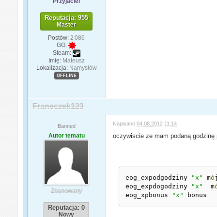
Przyjaciel
Reputacja: 955
Master
Postów:
2 086
GG:
Steam:
Imię:
Mateusz
Lokalizacja:
Namysłów
OFFLINE
Franeczek123
Napisano
04.08.2012 11:14
Banned
Autor tematu
oczywiscie ze mam podaną godzinę po
eog_expodgodziny 
"x"
 m
ó
eog_expdogodziny 
"x"
  m
Zbanowany
eog_xpbonus 
"x"
 bonus
Reputacja: 0
Nowy