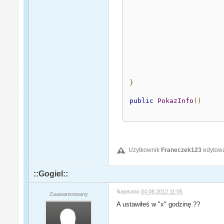
}
public
PokazInfo
()
Użytkownik
Franeczek123
edytowa
::Gogiel::
Napisano
04.08.2012 11:05
Zaawansowany
A ustawiłeś w "x" godzinę ??