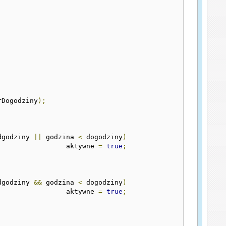
rDogodziny
);
dgodziny 
||
 godzina 
<
 dogodziny
)
												aktywne 
=
true
;
dgodziny 
&&
 godzina 
<
 dogodziny
)
												aktywne 
=
true
;