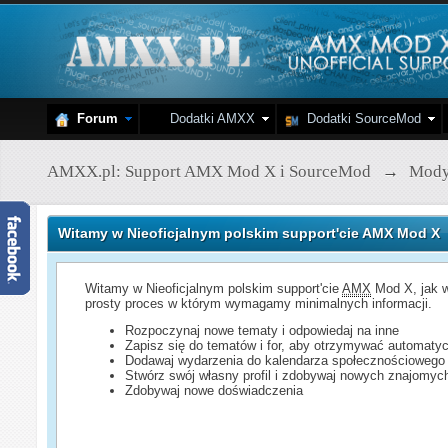
Forum
Dodatki AMXX
Dodatki SourceMod
AMXX.pl: Support AMX Mod X i SourceMod
→
Mod
Witamy w Nieoficjalnym polskim support'cie AMX Mod X
Witamy w Nieoficjalnym polskim support'cie
AMX
Mod X, jak w
prosty proces w którym wymagamy minimalnych informacji.
Rozpoczynaj nowe tematy i odpowiedaj na inne
Zapisz się do tematów i for, aby otrzymywać automatyc
Dodawaj wydarzenia do kalendarza społecznościowego
Stwórz swój własny profil i zdobywaj nowych znajomyc
Zdobywaj nowe doświadczenia