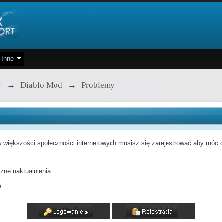
Inne
y
→
Diablo Mod
→
Problemy
 większości społeczności internetowych musisz się zarejestrować aby móc od
zne uaktualnienia
h