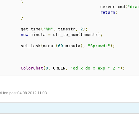
{
								server_cmd
(
"dia
return
;
}
				get_time
(
"%M"
,
 timestr
,
2
);
new
 minuta 
=
 str_to_num
(
timestr
);
				set_task
(
minut
(
60
-
minuta
),
"Sprawdz"
);
ColorChat
(
0
,
 GREEN
,
"od x do x exp * 2 "
);
ł ten post 04.08.2012 11:03