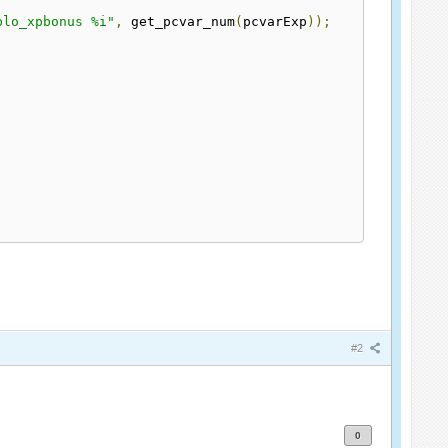
blo_xpbonus %i"
,
 get_pcvar_num
(
pcvarExp
));
#2
0