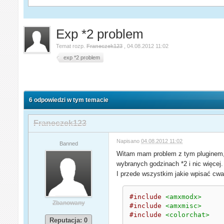
Exp *2 problem
Temat rozp.
Franeczek123
,
04.08.2012 11:02
exp *2 problem
6 odpowiedzi w tym temacie
Franeczek123
Napisano
04.08.2012 11:02
Banned
Witam mam problem z tym pluginem, r
wybranych godzinach *2 i nic więcej.
I przede wszystkim jakie wpisać cwa
#include
<amxmodx>
Zbanowany
#include
<amxmisc>
#include
<colorchat>
Reputacja: 0