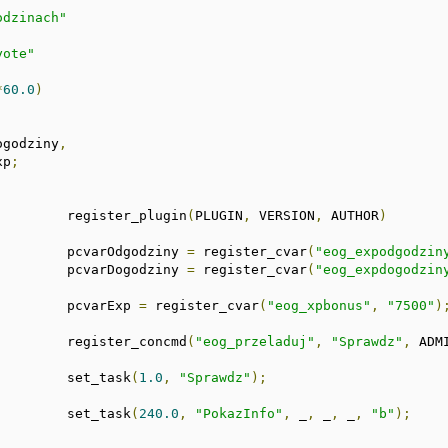
odzinach"
yote"
*
60.0
)
Dogodziny
,
xp
;
				register_plugin
(
PLUGIN
,
 VERSION
,
 AUTHOR
)
				pcvarOdgodziny 
=
 register_cvar
(
"eog_expodgodzin
				pcvarDogodziny 
=
 register_cvar
(
"eog_expdogodzin
				pcvarExp 
=
 register_cvar
(
"eog_xpbonus"
,
"7500"
)
				register_concmd
(
"eog_przeladuj"
,
"Sprawdz"
,
 ADM
				set_task
(
1.0
,
"Sprawdz"
);
				set_task
(
240.0
,
"PokazInfo"
,
 _
,
 _
,
 _
,
"b"
);