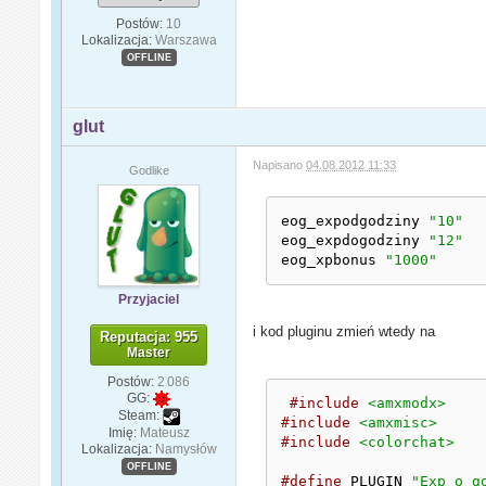
Postów:
10
Lokalizacja:
Warszawa
OFFLINE
glut
Napisano
04.08.2012 11:33
Godlike
eog_expodgodziny 
"10"
eog_expdogodziny 
"12"
eog_xpbonus 
"1000"
Przyjaciel
i kod pluginu zmień wtedy na
Reputacja: 955
Master
Postów:
2 086
GG:
#include
<amxmodx>
Steam:
#include
<amxmisc>
Imię:
Mateusz
#include
<colorchat>
Lokalizacja:
Namysłów
OFFLINE
#define
 PLUGIN 
"Exp o g