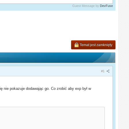
Guest Message by
DevFuse
Temat jest zamknięty
#1
ę nie pokazuje dodawając go. Co zrobić aby exp był w