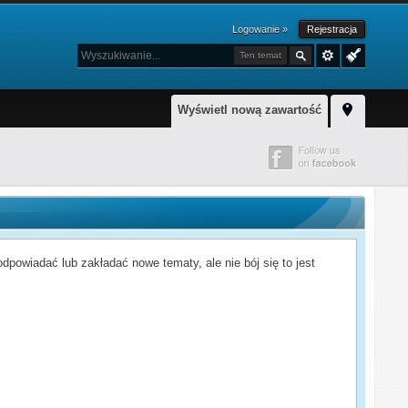
Logowanie »
Rejestracja
Ten temat
Wyświetl nową zawartość
powiadać lub zakładać nowe tematy, ale nie bój się to jest