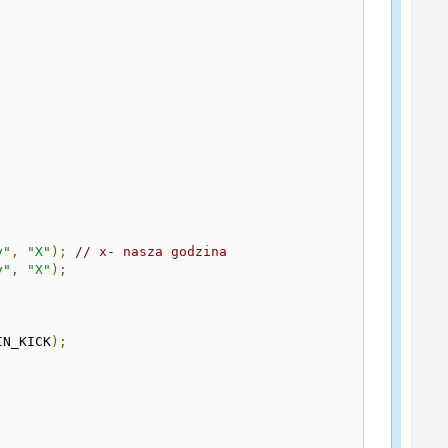
y"
,
"X"
);
// x- nasza godzina
y"
,
"X"
);
;
IN_KICK
);