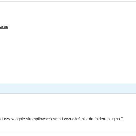
ko.eu
n i czy w ogóle skompilowałeś sma i wrzuciłeś plik do folderu plugins ?