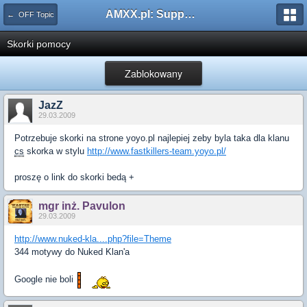
AMXX.pl: Support AMX Mod X i SourceMod
← OFF Topic
Skorki pomocy
Zablokowany
JazZ
29.03.2009
Potrzebuje skorki na strone yoyo.pl najlepiej zeby byla taka dla klanu
cs
skorka w stylu
http://www.fastkillers-team.yoyo.pl/
proszę o link do skorki bedą +
mgr inż. Pavulon
29.03.2009
http://www.nuked-kla....php?file=Theme
344 motywy do Nuked Klan'a
Google nie boli