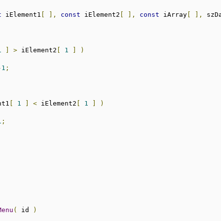
t
 iElement1
[
],
const
 iElement2
[
],
const
 iArray
[
],
 szD
1
]
>
 iElement2
[
1
]
)
-
1
;
nt1
[
1
]
<
 iElement2
[
1
]
)
1
;
Menu
(
 id 
)