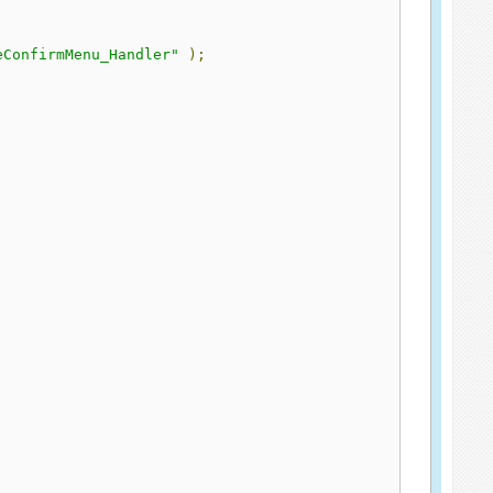
eConfirmMenu_Handler"
);