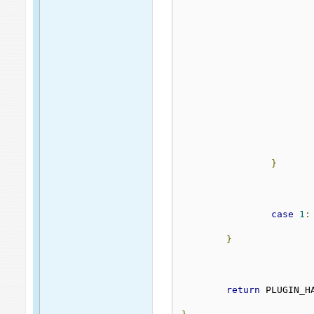
}
case
1
:
}
return
 PLUGIN_H