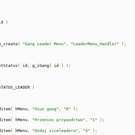
id 
)
u_create
(
"Gang Leader Menu"
,
"LeaderMenu_Handler"
);
etStatus
(
 id
,
 g_iGang
[
 id 
]
);
STATUS_LEADER 
)
dditem
(
 hMenu
,
"Usun gang"
,
"0"
);
dditem
(
 hMenu
,
"Przenies przywodctwo"
,
"1"
);
dditem
(
 hMenu
,
"Dodaj viceleadera"
,
"4"
);