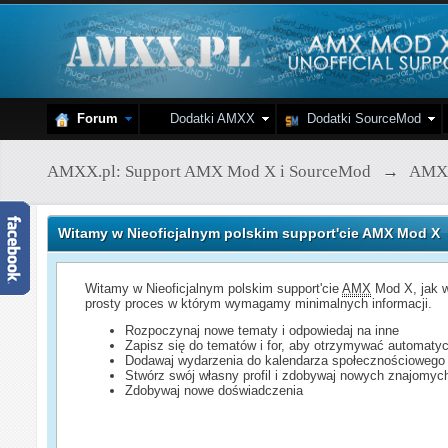
Forum
Dodatki AMXX
Dodatki SourceMod
AMXX.pl: Support AMX Mod X i SourceMod
→
AMX
Witamy w Nieoficjalnym polskim support'cie AMX Mod X
Witamy w Nieoficjalnym polskim support'cie
AMX
Mod X, jak w
prosty proces w którym wymagamy minimalnych informacji.
Rozpoczynaj nowe tematy i odpowiedaj na inne
Zapisz się do tematów i for, aby otrzymywać automatyc
Dodawaj wydarzenia do kalendarza społecznościowego
Stwórz swój własny profil i zdobywaj nowych znajomyc
Zdobywaj nowe doświadczenia