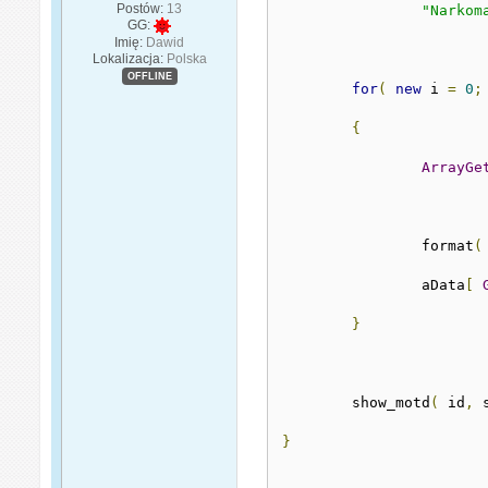
Postów:
13
"Narkom
GG:
Imię:
Dawid
Lokalizacja:
Polska
OFFLINE
for
(
new
 i 
=
0
;
{
ArrayGe
		format
(
		aData
[
}
	show_motd
(
 id
,
 
}