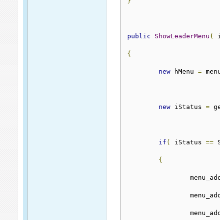
}
public
ShowLeaderMenu
(
 
{
new
 hMenu 
=
 men
new
 iStatus 
=
 g
if
(
 iStatus 
==
 
{
		menu_a
		menu_a
		menu_a