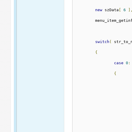
new
 szData
[
6
]
	menu_item_getin
switch
(
 str_to_
{
case
0
:
{