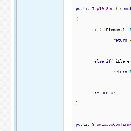
public
Top10_Sort
(
cons
{
if
(
 iElement1
[
return
else
if
(
 iEleme
return
return
0
;
}
public
ShowLeaveConfirm