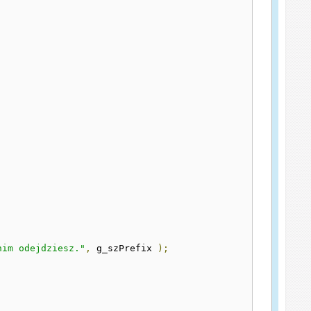
nim odejdziesz."
,
 g_szPrefix 
);