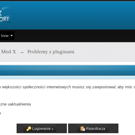
Inne
 Mod X
→
Problemy z pluginami
 większości społeczności internetowych musisz się zarejestrować aby móc od
zne uaktualnienia
h