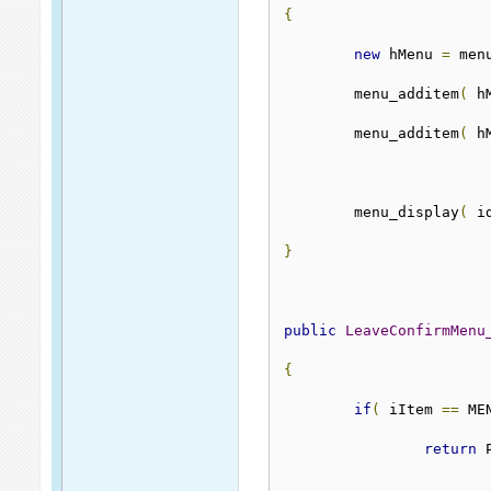
{
new
 hMenu 
=
 men
	menu_additem
(
 h
	menu_additem
(
 h
	menu_display
(
 i
}
public
LeaveConfirmMenu
{
if
(
 iItem 
==
 ME
return
 