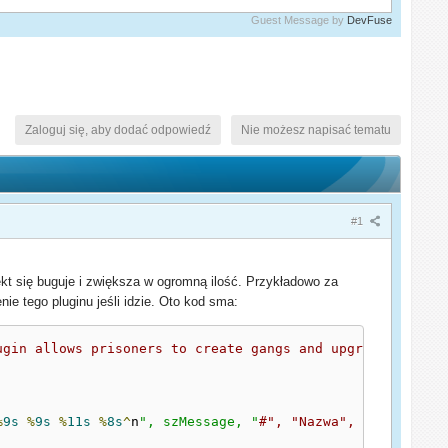
Guest Message by
DevFuse
Zaloguj się, aby dodać odpowiedź
Nie możesz napisać tematu
#1
ekt się buguje i zwiększa w ogromną ilość. Przykładowo za
ie tego pluginu jeśli idzie. Oto kod sma:
ugin allows prisoners to create gangs and upgrade specif
%
9s
%
9s
%
11s
%
8s
^
n
", szMessage, "
#", "Nazwa", "Zabojstwa