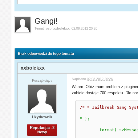
Gangi!
Temat rozp.
xxbolekxx
,
02.08.2012 20:26
Brak odpowiedzi do tego tematu
xxbolekxx
Napisano
02.08.2012 20:26
Początkujący
Witam. Otóż mam problem z pluginem 
zabicie dostaje 700 respektu. Dla no
/* * Jailbreak Gang Sys
Użytkownik
" );
Reputacja: -3
	format( szMess
Nowy