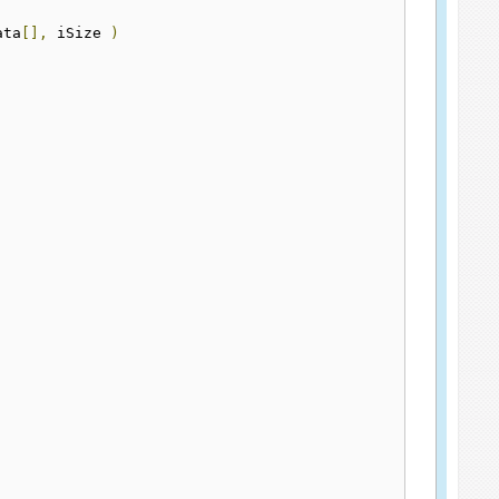
ata
[],
 iSize 
)