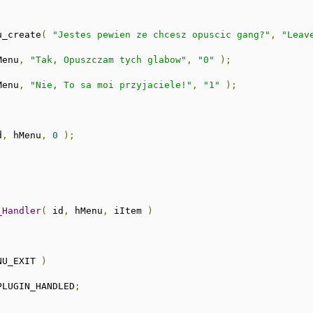
u_create
(
"Jestes pewien ze chcesz opuscic gang?"
,
"Leav
Menu
,
"Tak, Opuszczam tych glabow"
,
"0"
);
Menu
,
"Nie, To sa moi przyjaciele!"
,
"1"
);
d
,
 hMenu
,
0
);
_Handler
(
 id
,
 hMenu
,
 iItem 
)
NU_EXIT 
)
PLUGIN_HANDLED
;