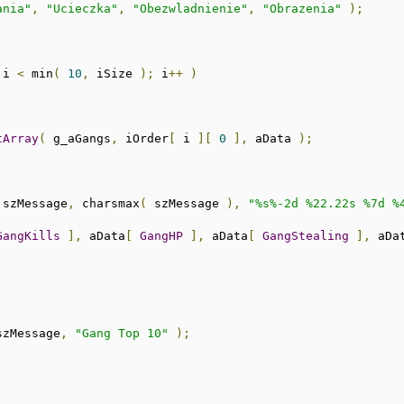
ania"
,
"Ucieczka"
,
"Obezwladnienie"
,
"Obrazenia"
);
 i 
<
 min
(
10
,
 iSize 
);
 i
++
)
tArray
(
 g_aGangs
,
 iOrder
[
 i 
][
0
],
 aData 
);
 szMessage
,
 charsmax
(
 szMessage 
),
"%s%-2d %22.22s %7d %
GangKills
],
 aData
[
GangHP
],
 aData
[
GangStealing
],
 aDa
szMessage
,
"Gang Top 10"
);