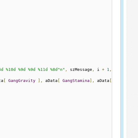
4d %10d %9d %9d %11d %8d^n"
,
 szMessage
,
 i 
+
1
,
 aData
[
Ga
ta
[
GangGravity
],
 aData
[
GangStamina
],
 aData
[
GangWeapo