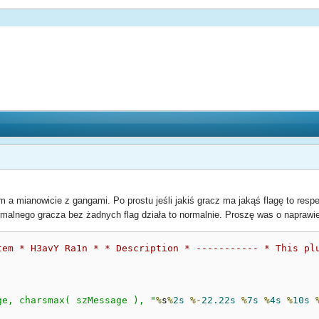
a mianowicie z gangami. Po prostu jeśli jakiś gracz ma jakąś flagę to resp
rmalnego gracza bez żadnych flag działa to normalnie. Proszę was o naprawien
tem * H3avY Ra1n * * Description * ----------- * This pl
age, charsmax( szMessage ), "
%
s
%
2s
%-
22.22s
%
7s
%
4s
%
10s