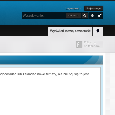
Logowanie »
Rejestracja
Ten temat
Wyświetl nową zawartość
powiadać lub zakładać nowe tematy, ale nie bój się to jest