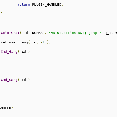
return
 PLUGIN_HANDLED
;
}
ColorChat
(
 id
,
 NORMAL
,
"%s Opusciles swoj gang."
,
 g_szP
			set_user_gang
(
 id
,
-
1
);
Cmd_Gang
(
 id 
);
Cmd_Gang
(
 id 
);
ANDLED
;