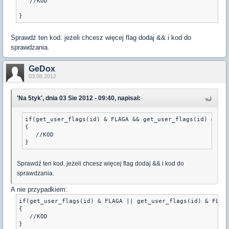
   //KOD
Sprawdź ten kod. jeżeli chcesz więcej flag dodaj && i kod do
sprawdzania.
GeDox
03.08.2012
'Na 5tyk', dnia 03 Sie 2012 - 09:40, napisał:
if(get_user_flags(id) & FLAGA && get_user_flags(id) & FLA
{
   //KOD
Sprawdź ten kod. jeżeli chcesz więcej flag dodaj && i kod do
sprawdzania.
A nie przypadkiem:
if(get_user_flags(id) & FLAGA || get_user_flags(id) & FLAG
{
   //KOD