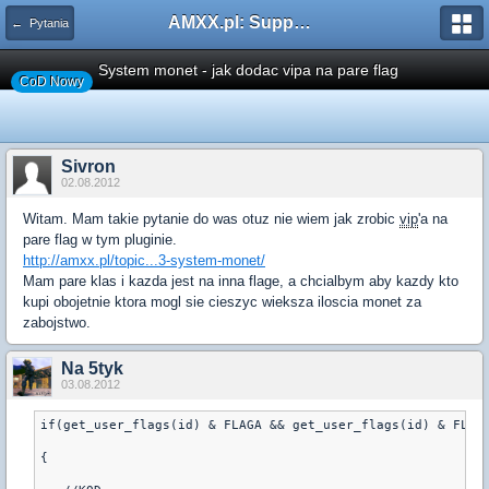
AMXX.pl: Support AMX Mod X i SourceMod
← Pytania
System monet - jak dodac vipa na pare flag
CoD Nowy
Sivron
02.08.2012
Witam. Mam takie pytanie do was otuz nie wiem jak zrobic
vip
'a na
pare flag w tym pluginie.
http://amxx.pl/topic...3-system-monet/
Mam pare klas i kazda jest na inna flage, a chcialbym aby kazdy kto
kupi obojetnie ktora mogl sie cieszyc wieksza iloscia monet za
zabojstwo.
Na 5tyk
03.08.2012
if(get_user_flags(id) & FLAGA && get_user_flags(id) & FLAG
{