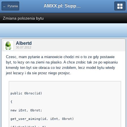
AMXX.pl: Support AMX Mod X i SourceMod
← Pytania
Zmiana polozenia bytu
Albertd
30.07.2012
Czesc, mam pytanie a mianowicie chodzi mi o to ze gdy postawie
byt, to lezy on na ziemi na plasko. A chce zrobic tak ze po wpisaniu
kmendy ten byt sie obraca co tez zrobilem, lecz model bytu wtedy
jest lezacy i da sie przez niego przejsc.
public Obroc(id)
{
new iEnt, Obrot;
get_user_aiming(id, iEnt, Obrot)