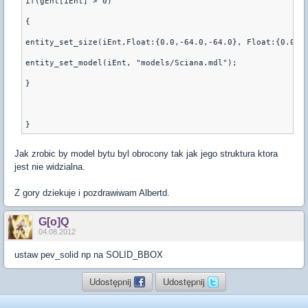
if(gEnt[iEnt] > 0)
{
entity_set_size(iEnt,Float:{0.0,-64.0,-64.0}, Float:{0.0,6
entity_set_model(iEnt, "models/Sciana.mdl");
}
Jak zrobic by model bytu byl obrocony tak jak jego struktura ktora
jest nie widzialna.
Z gory dziekuje i pozdrawiwam Albertd.
G[o]Q
04.08.2012
ustaw pev_solid np na SOLID_BBOX
Udostępnij
Udostępnij