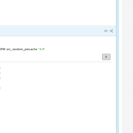
#6
ione
erc_random_precache
"3-3"
0