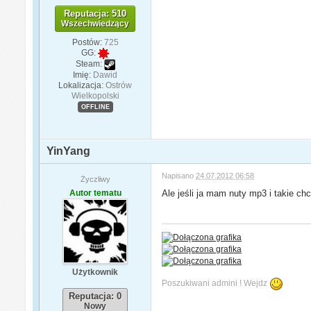
Reputacja: 510
Wszechwiedzący
Postów:
725
GG:
Steam:
Imię:
Dawid
Lokalizacja:
Ostrów
Wielkopolski
OFFLINE
YinYang
Napisano
24.07.2012 06:58
Życzliwy
Autor tematu
Ale jeśli ja mam nuty mp3 i takie 
Użytkownik
Poszukiwani admini ! Wejdz
Reputacja: 0
Nowy