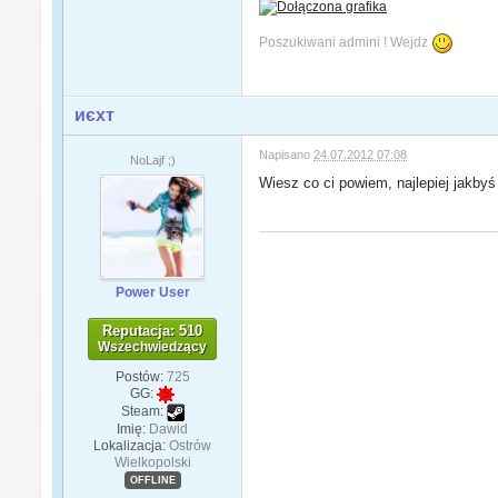
Poszukiwani admini ! Wejdz
иєxт
Napisano
24.07.2012 07:08
NoLajf ;)
Wiesz co ci powiem, najlepiej jakby
Power User
Reputacja: 510
Wszechwiedzący
Postów:
725
GG:
Steam:
Imię:
Dawid
Lokalizacja:
Ostrów
Wielkopolski
OFFLINE