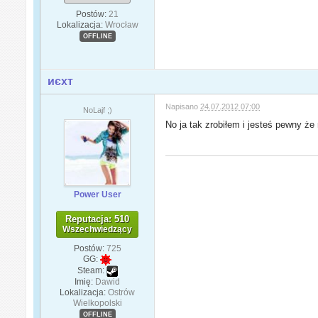
Postów:
21
Lokalizacja:
Wrocław
OFFLINE
иєxт
Napisano
24.07.2012 07:00
NoLajf ;)
No ja tak zrobiłem i jesteś pewny ż
Power User
Reputacja: 510
Wszechwiedzący
Postów:
725
GG:
Steam:
Imię:
Dawid
Lokalizacja:
Ostrów
Wielkopolski
OFFLINE