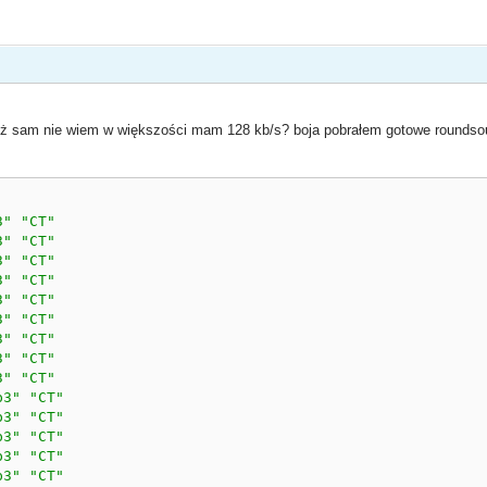
uż sam nie wiem w większości mam 128 kb/s? boja pobrałem gotowe roundso
3"
"CT"
3"
"CT"
3"
"CT"
3"
"CT"
3"
"CT"
3"
"CT"
3"
"CT"
3"
"CT"
3"
"CT"
p3"
"CT"
p3"
"CT"
p3"
"CT"
p3"
"CT"
p3"
"CT"