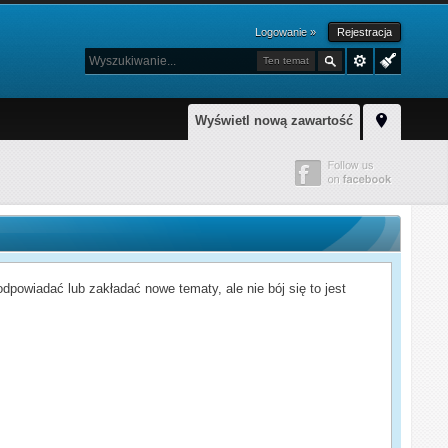
Logowanie »
Rejestracja
Ten temat
Wyświetl nową zawartość
powiadać lub zakładać nowe tematy, ale nie bój się to jest