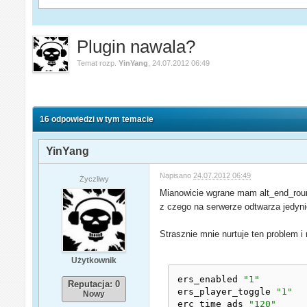
Plugin nawala?
Temat rozp.
YinYang
,
24.07.2012 06:49
16 odpowiedzi w tym temacie
YinYang
Napisano
24.07.2012 06:49
Życzliwy
Mianowicie wgrane mam alt_end_roun
z czego na serwerze odtwarza jedynie
Strasznie mnie nurtuje ten problem i
Użytkownik
ers_enabled 
"1"
Reputacja: 0
ers_player_toggle 
"1"
Nowy
erc_time_ads 
"120"