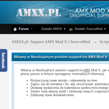
Forum
Dodatki AMXX
Dodatki SourceMod
AMXX.pl: Support AMX Mod X i SourceMod
→
Scri
Witamy w Nieoficjalnym polskim support'cie AMX Mod X
Witamy w Nieoficjalnym polskim support'cie
AMX
Mod X, jak w
prosty proces w którym wymagamy minimalnych informacji.
Rozpoczynaj nowe tematy i odpowiedaj na inne
Zapisz się do tematów i for, aby otrzymywać automatyc
Dodawaj wydarzenia do kalendarza społecznościowego
Stwórz swój własny profil i zdobywaj nowych znajomyc
Zdobywaj nowe doświadczenia