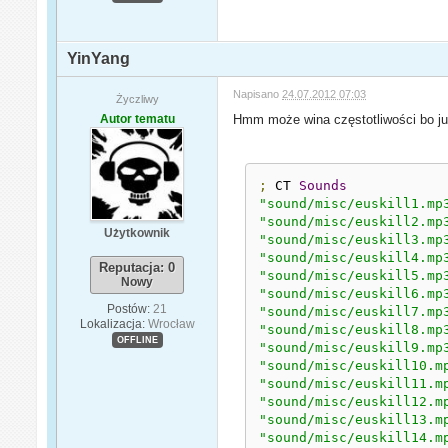
YinYang
Napisano
24.07.2012 07:03
Życzliwy
Autor tematu
Hmm może wina częstotliwości bo j
;
 CT 
Sounds
"sound/misc/euskill1.mp
"sound/misc/euskill2.mp
Użytkownik
"sound/misc/euskill3.mp
"sound/misc/euskill4.mp
Reputacja: 0
"sound/misc/euskill5.mp
Nowy
"sound/misc/euskill6.mp
Postów:
21
"sound/misc/euskill7.mp
Lokalizacja:
Wrocław
"sound/misc/euskill8.mp
OFFLINE
"sound/misc/euskill9.mp
"sound/misc/euskill10.m
"sound/misc/euskill11.m
"sound/misc/euskill12.m
"sound/misc/euskill13.m
"sound/misc/euskill14.m