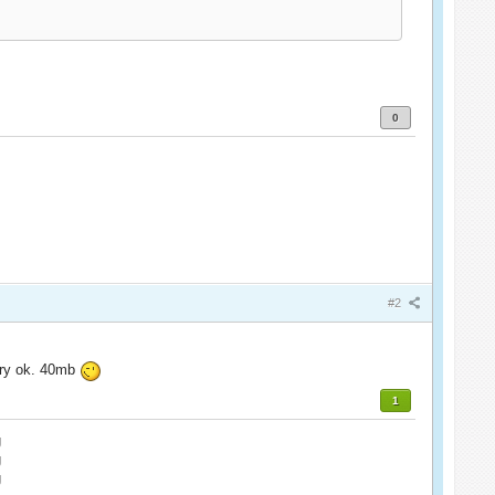
0
#2
ory ok. 40mb
1