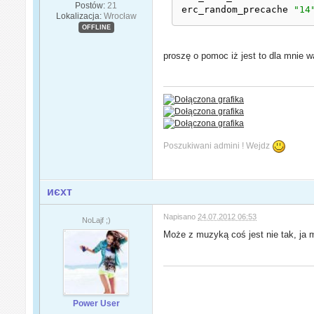
Postów:
21
erc_random_precache 
"14
Lokalizacja:
Wrocław
OFFLINE
proszę o pomoc iż jest to dla mnie 
Poszukiwani admini ! Wejdz
иєxт
Napisano
24.07.2012 06:53
NoLajf ;)
Może z muzyką coś jest nie tak, ja
Power User