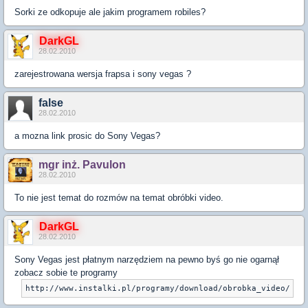
Sorki ze odkopuje ale jakim programem robiles?
DarkGL
28.02.2010
zarejestrowana wersja frapsa i sony vegas ?
false
28.02.2010
a mozna link prosic do Sony Vegas?
mgr inż. Pavulon
28.02.2010
To nie jest temat do rozmów na temat obróbki video.
DarkGL
28.02.2010
Sony Vegas jest płatnym narzędziem na pewno byś go nie ogarnął
zobacz sobie te programy
http://www.instalki.pl/programy/download/obrobka_video/