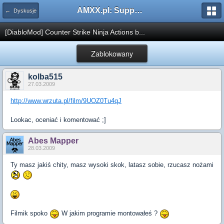
AMXX.pl: Support AMX Mod X i SourceMod
← Dyskusje
[DiabloMod] Counter Strike Ninja Actions b...
Zablokowany
kolba515
27.03.2009
http://www.wrzuta.pl/film/9UOZ0Tu4qJ
Lookac, oceniać i komentować ;]
Abes Mapper
28.03.2009
Ty masz jakiś chity, masz wysoki skok, latasz sobie, rzucasz nożami
Filmik spoko
W jakim programie montowałeś ?