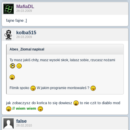
MafiaDL
28.03.2009
fajne fajne ;]
kolba515
28.03.2009
Abes_Ziomal napisał
Ty masz jakiś chity, masz wysoki skok, latasz sobie, rzucasz nożami
Filmik spoko
W jakim programie montowałeś ?
jak zobaczysz do końca to się dowiesz
to nie czit to diablo mod
// wiem wiem
false
28.02.2010