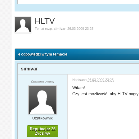
HLTV
Temat rozp.
simivar
,
26.03.2009 23:25
4 odpowiedzi w tym temacie
simivar
Napisano
26.03.2009 23:25
Zaawansowany
Witam!
Czy jest możliwość, aby HLTV nagrywał
Użytkownik
Reputacja: 26
Życzliwy