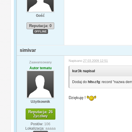
Gość
Reputacja: 0
OFFLINE
simivar
Napisano
27.03.2009 12:51
Zaawansowany
Autor tematu
kur3k napisał
Dodaj do
hltv.cfg
: record "nazwa de
Dziękuję !
Użytkownik
Reputacja: 26
Życzliwy
Postów:
106
Lokalizacja:
aaaaa