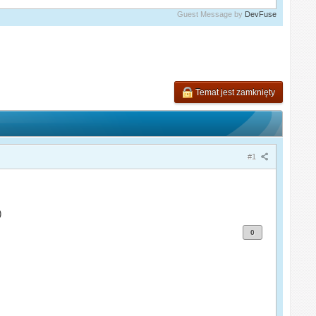
Guest Message by
DevFuse
Temat jest zamknięty
#1
)
0