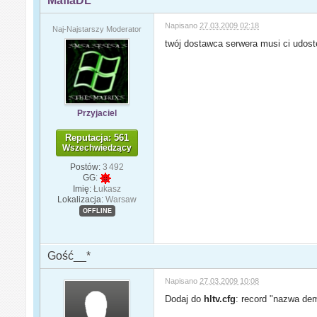
MafiaDL
Napisano
27.03.2009 02:18
Naj-Najstarszy Moderator
twój dostawca serwera musi ci udost
Przyjaciel
Reputacja: 561
Wszechwiedzący
Postów:
3 492
GG:
Imię:
Łukasz
Lokalizacja:
Warsaw
OFFLINE
Gość__*
Napisano
27.03.2009 10:08
Dodaj do
hltv.cfg
: record "nazwa de