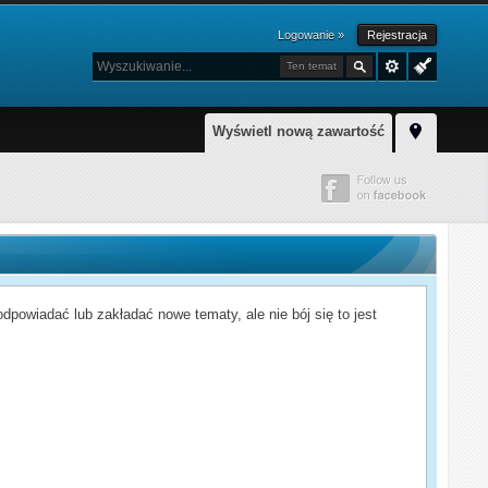
Logowanie »
Rejestracja
Ten temat
Wyświetl nową zawartość
powiadać lub zakładać nowe tematy, ale nie bój się to jest