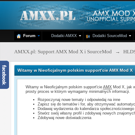
Forum
Dodatki AMXX
Dodatki SourceMod
AMXX.pl: Support AMX Mod X i SourceMod
→
HLD
Witamy w Nieoficjalnym polskim support'cie AMX Mod X
Witamy w Nieoficjalnym polskim support'cie
AMX
Mod X, jak w
prosty proces w którym wymagamy minimalnych informacji.
Rozpoczynaj nowe tematy i odpowiedaj na inne
Zapisz się do tematów i for, aby otrzymywać automatyc
Dodawaj wydarzenia do kalendarza społecznościowego
Stwórz swój własny profil i zdobywaj nowych znajomyc
Zdobywaj nowe doświadczenia