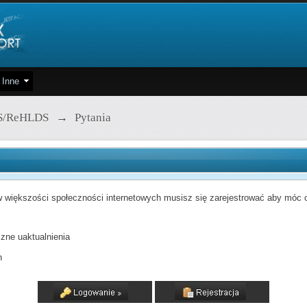
Inne
S/ReHLDS
→
Pytania
 większości społeczności internetowych musisz się zarejestrować aby móc od
zne uaktualnienia
h