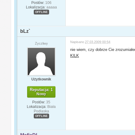
Postów:
106
Lokalizacja:
aaaaa
OFFLINE
bLz`
Napisano
27.03.2009 00:54
Życzliwy
nie wiem, czy dobrze Cie zrozumiałe
KILK
Użytkownik
Reputacja: 1
Nowy
Postów:
35
Lokalizacja:
Biała
Podlaska
OFFLINE