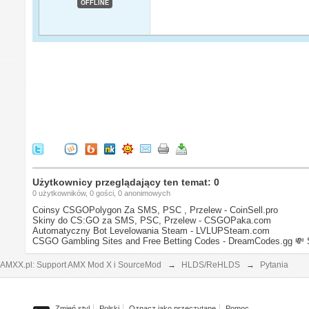
OFFLINE
Użytkownicy przeglądający ten temat: 0
0 użytkowników, 0 gości, 0 anonimowych
Coinsy CSGOPolygon Za SMS, PSC , Przelew - CoinSell.pro
Skiny do CS:GO za SMS, PSC, Przelew - CSGOPaka.com
Automatyczny Bot Levelowania Steam - LVLUPSteam.com
CSGO Gambling Sites and Free Betting Codes - DreamCodes.gg
💸 
AMXX.pl: Support AMX Mod X i SourceMod
→
HLDS/ReHLDS
→
Pytania
Zmień styl
Polski
Oznacz jako przeczytane
Pomoc