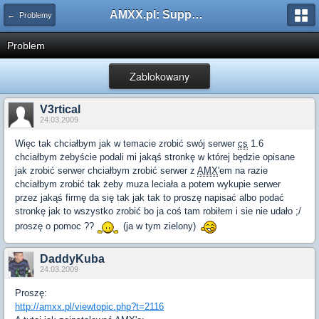
AMXX.pl: Support AMX Mod X i SourceMod
← Problemy
Problem
Zablokowany
V3rtical
24.03.2009
Więc tak chciałbym jak w temacie zrobić swój serwer
cs
1.6
chciałbym żebyście podali mi jakąś stronkę w której będzie opisane
jak zrobić serwer chciałbym zrobić serwer z
AMX
'em na razie
chciałbym zrobić tak żeby muza leciała a potem wykupie serwer
przez jakąś firmę da się tak jak tak to proszę napisać albo podać
stronkę jak to wszystko zrobić bo ja coś tam robiłem i sie nie udało ;/
proszę o pomoc ??
(ja w tym zielony)
DaddyKuba
24.03.2009
Proszę:
http://amxx.pl/viewtopic.php?t=2116