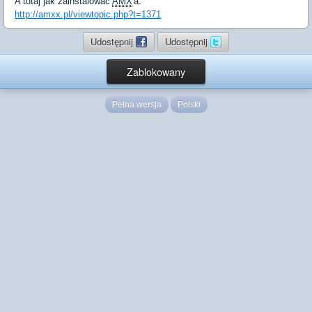
A tutaj jak zainstalować
AMX
'a:
http://amxx.pl/viewtopic.php?t=1371
Udostępnij
Udostępnij
Zablokowany
Pełna wersja
Polski