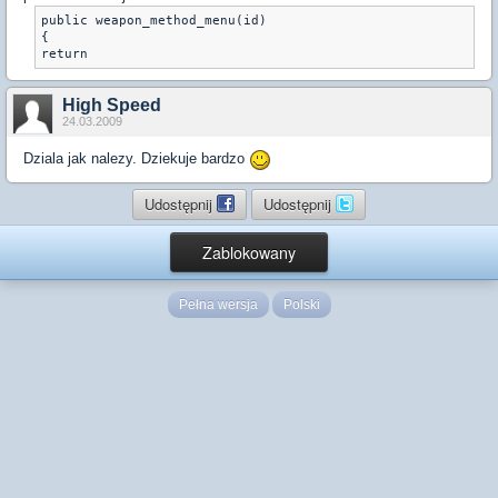
public weapon_method_menu(id)

{

return
High Speed
24.03.2009
Dziala jak nalezy. Dziekuje bardzo
Udostępnij
Udostępnij
Zablokowany
Pełna wersja
Polski