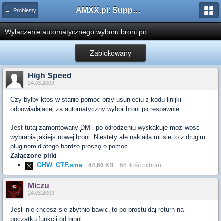
AMXX.pl: Support AMX Mod X i SourceMod
← Problemy
Wylaczenie automatycznego wyboru broni po...
Zablokowany
High Speed
24.03.2009
Czy bylby ktos w stanie pomoc przy usunieciu z kodu linijki
odpowiadajacej za automatyczny wybor broni po respawnie.
Jest tutaj zamontowany
DM
i po odrodzeniu wyskakuje mozliwosc
wybrania jakiejs nowej broni. Niestety ale naklada mi sie to z drugim
pluginem dlatego bardzo proszę o pomoc.
Załączone pliki
GHW_CTF.sma
44,66 KB
66 Ilość pobrań
Miczu
24.03.2009
Jesli nie chcesz sie zbytnio bawic, to po prostu daj return na
poczatku funkcji od broni: