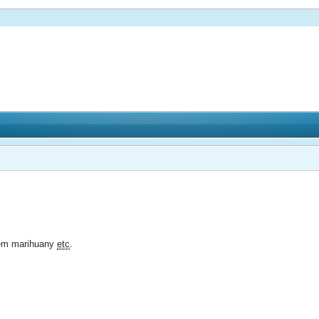
iem marihuany
etc
.