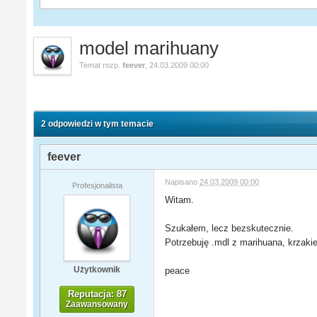
model marihuany
Temat rozp.
feever
,
24.03.2009 00:00
2 odpowiedzi w tym temacie
feever
Napisano
24.03.2009 00:00
Profesjonalista
Witam.
Szukałem, lecz bezskutecznie.
Potrzebuję .mdl z marihuana, krzak
Użytkownik
peace
Reputacja: 87
Zaawansowany