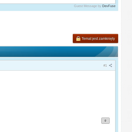
Guest Message by
DevFuse
Temat jest zamknięty
#1
0