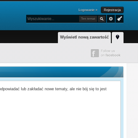
Logowanie »
Rejestracja
Ten temat
Wyświetl nową zawartość
powiadać lub zakładać nowe tematy, ale nie bój się to jest