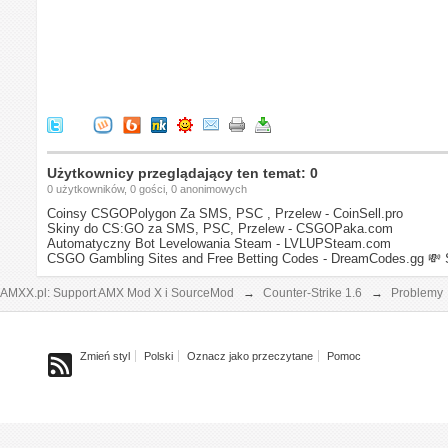
Użytkownicy przeglądający ten temat: 0
0 użytkowników, 0 gości, 0 anonimowych
Coinsy CSGOPolygon Za SMS, PSC , Przelew - CoinSell.pro
Skiny do CS:GO za SMS, PSC, Przelew - CSGOPaka.com
Automatyczny Bot Levelowania Steam - LVLUPSteam.com
CSGO Gambling Sites and Free Betting Codes - DreamCodes.gg
💸 
AMXX.pl: Support AMX Mod X i SourceMod
→
Counter-Strike 1.6
→
Problemy
Zmień styl
Polski
Oznacz jako przeczytane
Pomoc