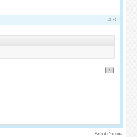
#3
0
Wróć do Problemy