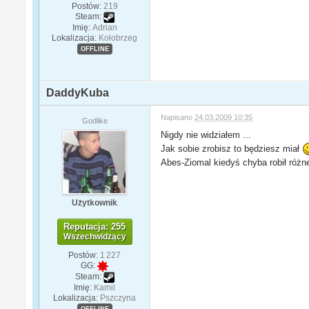
Postów:
219
Steam:
Imię:
Adrian
Lokalizacja:
Kołobrzeg
OFFLINE
DaddyKuba
Napisano
24.03.2009 10:35
Godlike
Nigdy nie widziałem ...
Jak sobie zrobisz to będziesz miał
Abes-Ziomal kiedyś chyba robił różn
Użytkownik
Reputacja: 255
Wszechwidzący
Postów:
1 227
GG:
Steam:
Imię:
Kamil
Lokalizacja:
Pszczyna
OFFLINE