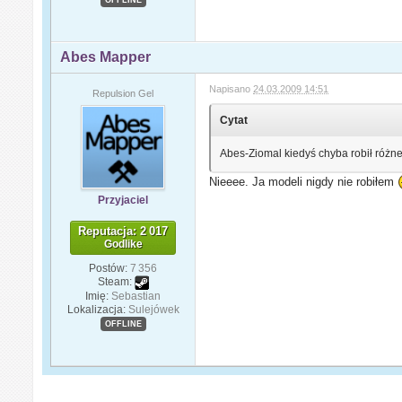
Abes Mapper
Napisano
24.03.2009 14:51
Repulsion Gel
Cytat
Abes-Ziomal kiedyś chyba robił różne
Nieeee. Ja modeli nigdy nie robiłem
Przyjaciel
Reputacja: 2 017
Godlike
Postów:
7 356
Steam:
Imię:
Sebastian
Lokalizacja:
Sulejówek
OFFLINE