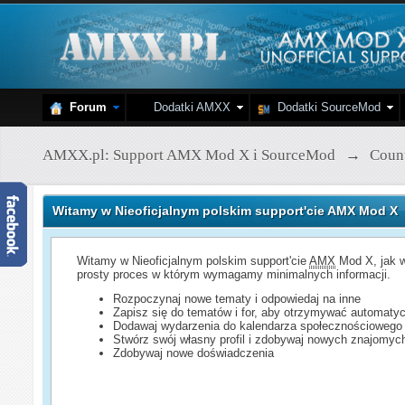
Forum
Dodatki AMXX
Dodatki SourceMod
AMXX.pl: Support AMX Mod X i SourceMod
→
Count
Witamy w Nieoficjalnym polskim support'cie AMX Mod X
Witamy w Nieoficjalnym polskim support'cie
AMX
Mod X, jak w
prosty proces w którym wymagamy minimalnych informacji.
Rozpoczynaj nowe tematy i odpowiedaj na inne
Zapisz się do tematów i for, aby otrzymywać automatyc
Dodawaj wydarzenia do kalendarza społecznościowego
Stwórz swój własny profil i zdobywaj nowych znajomyc
Zdobywaj nowe doświadczenia