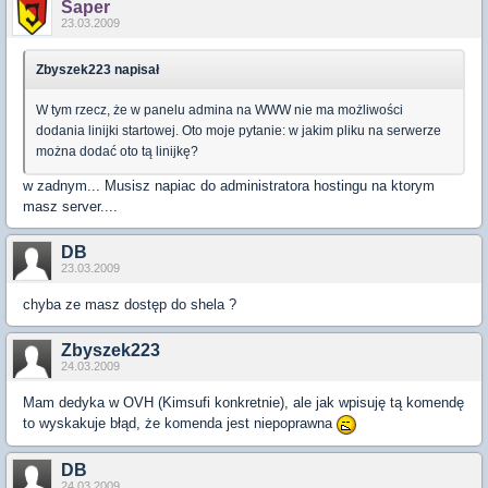
Saper
23.03.2009
Zbyszek223 napisał
W tym rzecz, że w panelu admina na WWW nie ma możliwości
dodania linijki startowej. Oto moje pytanie: w jakim pliku na serwerze
można dodać oto tą linijkę?
w zadnym... Musisz napiac do administratora hostingu na ktorym
masz server....
DB
23.03.2009
chyba ze masz dostęp do shela ?
Zbyszek223
24.03.2009
Mam dedyka w OVH (Kimsufi konkretnie), ale jak wpisuję tą komendę
to wyskakuje błąd, że komenda jest niepoprawna
DB
24.03.2009