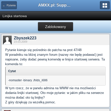
AMXX.pl: Support AMX Mod X i SourceMod
← Pytania
Linijka startowa
Zablokowany
Zbyszek223
23.03.2009
Pytanie kieruje się pośrednio do patcha na prot 47/48
W poradniku na bliżej znanym forum (nazwy nie będę podawać) jest
napisane, żeby dodać pewną komendę w linijce startowej serwera. Ta
komenda to:
Cytat
-nomaster -binary ./hlds_i686
W tym rzecz, że w panelu admina na WWW nie ma możliwości
dodania linijki startowej. Oto moje pytanie: w jakim pliku na serwerze
można dodać oto tą linijkę?
Z góry dziękuję za wszelką pomoc.