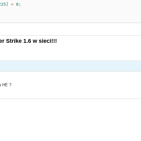
225
]
=
0
;
 Strike 1.6 w sieci!!!
a HE ?