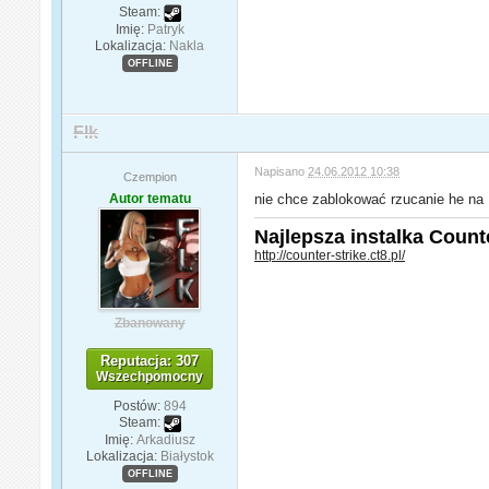
Steam:
Imię:
Patryk
Lokalizacja:
Nakla
OFFLINE
Flk
Napisano
24.06.2012 10:38
Czempion
Autor tematu
nie chce zablokować rzucanie he na 
Najlepsza instalka Counter
http://counter-strike.ct8.pl/
Zbanowany
Reputacja: 307
Wszechpomocny
Postów:
894
Steam:
Imię:
Arkadiusz
Lokalizacja:
Białystok
OFFLINE