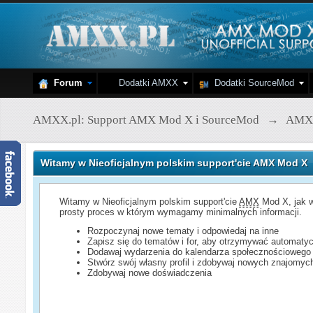
Forum
Dodatki AMXX
Dodatki SourceMod
AMXX.pl: Support AMX Mod X i SourceMod
→
AMX
Witamy w Nieoficjalnym polskim support'cie AMX Mod X
Witamy w Nieoficjalnym polskim support'cie
AMX
Mod X, jak w
prosty proces w którym wymagamy minimalnych informacji.
Rozpoczynaj nowe tematy i odpowiedaj na inne
Zapisz się do tematów i for, aby otrzymywać automatyc
Dodawaj wydarzenia do kalendarza społecznościowego
Stwórz swój własny profil i zdobywaj nowych znajomyc
Zdobywaj nowe doświadczenia