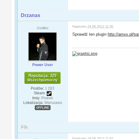
Drzanas
Napisano
24.06.2012 11:35
Godlike
Sprawdź ten plugin
http://amxx.pl/to
Power User
Reputacja: 329
Wszechpomocny
Postów:
1 283
Steam:
Imię:
Piotrek
Lokalizacja:
Warszawa
OFFLINE
Flk
Napisano
24.06.2012 11:47