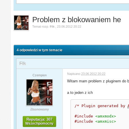
Problem z blokowaniem he
Temat rozp.
Flk
,
23.06.2012 20:22
4 odpowiedzi w tym temacie
Flk
Napisano
23.06.2012 20:22
Czempion
Witam mam problem z pluginem do blo
a to jeden z ich
/* Plugin generated by 
Zbanowany
#include
<amxmodx>
Reputacja: 307
#include
<amxmisc>
Wszechpomocny