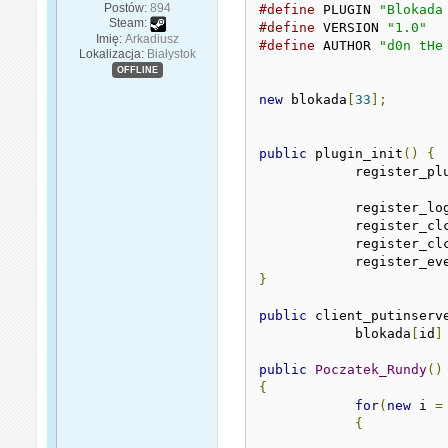
Postów:
894
#define
 PLUGIN 
"Blokada
Steam:
#define
 VERSION 
"1.0"
Imię:
Arkadiusz
#define
 AUTHOR 
"d0n tHe
Lokalizacja:
Białystok
OFFLINE
new
 blokada
[
33
];
public
 plugin_init
()
{
	    register_pl
	    register_lo
	    register_cl
	    register_cl
	    register_ev
}
public
 client_putinserv
	    blokada
[
id
]
public
Poczatek_Rundy
()
{
for
(
new
 i 
=
{