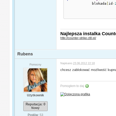
	    blokada
[
id
-
Najlepsza instalka Counter
http://counter-strike.ct8.pl/
Rubens
Napisano
23.06.2012 22:18
Pomocny
chcesz zablokować możliwość kupn
Pomogłem to daj
Użytkownik
Reputacja: 0
Nowy
Postów:
53