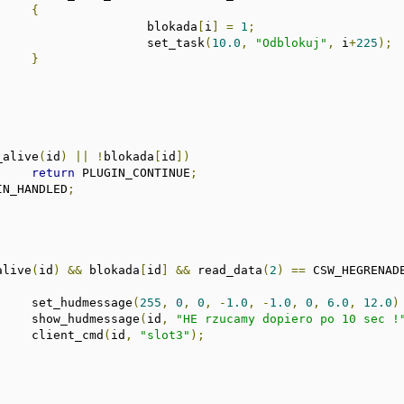
{
					    blokada
[
i
]
=
1
;
					    set_task
(
10.0
,
"Odblokuj"
,
 i
+
225
);
}
_alive
(
id
)
||
!
blokada
[
id
])
return
 PLUGIN_CONTINUE
;
IN_HANDLED
;
alive
(
id
)
&&
 blokada
[
id
]
&&
 read_data
(
2
)
==
 CSW_HEGRENAD
			    set_hudmessage
(
255
,
0
,
0
,
-
1.0
,
-
1.0
,
0
,
6.0
,
12.0
)
			    show_hudmessage
(
id
,
"HE rzucamy dopiero po 10 sec !
			    client_cmd
(
id
,
"slot3"
);