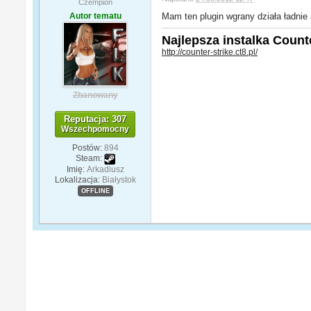
Czempion
Autor tematu
Mam ten plugin wgrany działa ładnie 
Najlepsza instalka Counter
http://counter-strike.ct8.pl/
Zbanowany
Reputacja: 307
Wszechpomocny
Postów:
894
Steam:
Imię:
Arkadiusz
Lokalizacja:
Białystok
OFFLINE