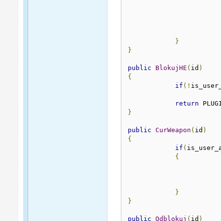
}
}
public
BlokujHE
(
id
)
{
if
(!
is_user
return
 PLUG
}
public
CurWeapon
(
id
)
{
if
(
is_user_
{
}
}
public
Odblokuj
(
id
)