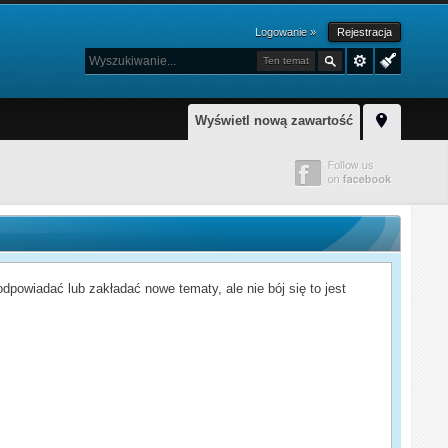
Logowanie »
Rejestracja
Ten temat
Wyświetl nową zawartość
powiadać lub zakładać nowe tematy, ale nie bój się to jest