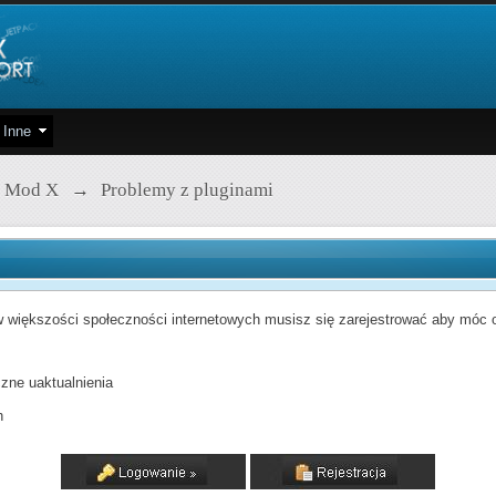
Inne
 Mod X
→
Problemy z pluginami
 większości społeczności internetowych musisz się zarejestrować aby móc od
zne uaktualnienia
h