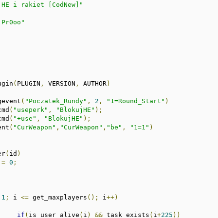
 HE i rakiet [CodNew]"
 Pr0oo"
ugin
(
PLUGIN
,
 VERSION
,
 AUTHOR
)
gevent
(
"Poczatek_Rundy"
,
2
,
"1=Round_Start"
)
cmd
(
"useperk"
,
"BlokujHE"
);
cmd
(
"+use"
,
"BlokujHE"
);
ent
(
"CurWeapon"
,
"CurWeapon"
,
"be"
,
"1=1"
)
er
(
id
)
=
0
;
1
;
 i 
<=
 get_maxplayers
();
 i
++)
if
(
is_user_alive
(
i
)
&&
 task_exists
(
i
+
225
))