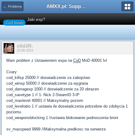
AMXX.pl: Support AMX Mod X i SourceMod
← Problemy
Jaki exp?
CoD Nowy
c0d3R.
22.06.2012
Mam problem z Ustawieniem expa na
CoD
MoD 40001 lvl
Cvary:
cod_killxp 25000 // doswiadczenie za zabojstwo
cod_winxp 50000 // doswiadczenie za wygrana
cod_damagexp 1000 // doswiadczenie za 20 obrazen
cod_savetype 1 // 1- Nick 2-SteamID 3-IP
cod_maxlevel 40001 // Maksymalny poziom
cod_levelratio 1 // ustawia ile doswiadczenia potrzebne do zdobycia 1
poziomu
cod_weaponsblocking 1 //ustawia blokowanie podnoszenia broni
sv_maxspeed 9999 //Maksymalna predkosc na serwerze