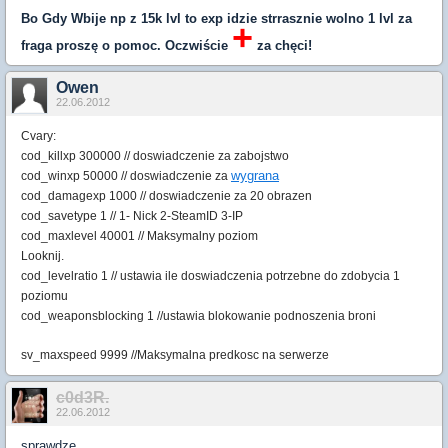
Bo Gdy Wbije np z 15k lvl to exp idzie strrasznie wolno 1 lvl za
+
fraga proszę o pomoc. Oczwiście
za chęci!
Owen
22.06.2012
Cvary:
cod_killxp 300000 // doswiadczenie za zabojstwo
wygrana
cod_winxp 50000 // doswiadczenie za
cod_damagexp 1000 // doswiadczenie za 20 obrazen
cod_savetype 1 // 1- Nick 2-SteamID 3-IP
cod_maxlevel 40001 // Maksymalny poziom
Looknij.
cod_levelratio 1 // ustawia ile doswiadczenia potrzebne do zdobycia 1
poziomu
cod_weaponsblocking 1 //ustawia blokowanie podnoszenia broni
sv_maxspeed 9999 //Maksymalna predkosc na serwerze
c0d3R.
22.06.2012
sprawdze