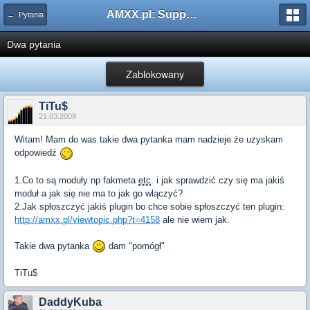
AMXX.pl: Support AMX Mod X i SourceMod
← Pytania
Dwa pytania
Zablokowany
TiTu$
21.03.2009
Witam! Mam do was takie dwa pytanka mam nadzieje że uzyskam
odpowiedź
1.Co to są moduły np fakmeta
etc
. i jak sprawdzić czy się ma jakiś
moduł a jak się nie ma to jak go wlączyć?
2.Jak spłoszczyć jakiś plugin bo chce sobie spłoszczyć ten plugin:
http://amxx.pl/viewtopic.php?t=4158
ale nie wiem jak.
Takie dwa pytanka
dam "pomógł"
TiTu$
DaddyKuba