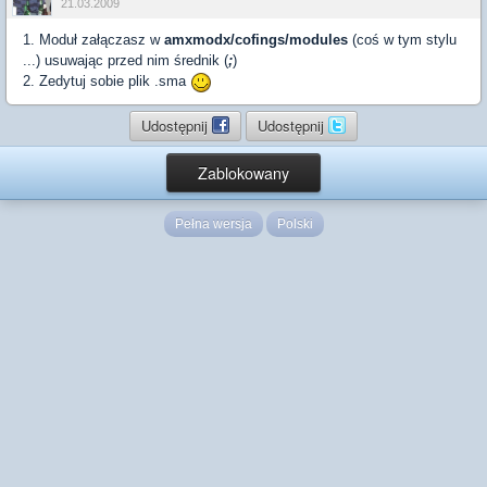
21.03.2009
1. Moduł załączasz w
amxmodx/cofings/modules
(coś w tym stylu
...) usuwając przed nim średnik (
;
)
2. Zedytuj sobie plik .sma
Udostępnij
Udostępnij
Zablokowany
Pełna wersja
Polski