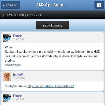
AMXX.pl: Support AMX Mod X i SourceMod
← Szukam pluginu
[ROZWIĄZANE] Licznik c4
Zablokowany
Raen
11.06.2012
Witam.
Szukam licznika c4 lecz nie chodzi mi o taki co wyświetla info w HUD
lecz taki co pokazuje czas do wybuchy w dolnej krawędzi ekranu na
środku.
Pozdrawiam.
IndeS
11.06.2012
to chyba ten -->
http://amxx.pl/topic/1175-c4-timer/
Raen
11.06.2012