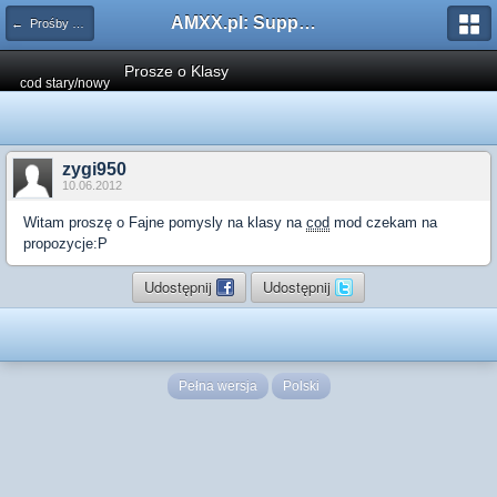
AMXX.pl: Support AMX Mod X i SourceMod
← Prośby o Klasę/Perk
Prosze o Klasy
cod stary/nowy
zygi950
10.06.2012
Witam proszę o Fajne pomysly na klasy na
cod
mod czekam na
propozycje:P
Udostępnij
Udostępnij
Pełna wersja
Polski