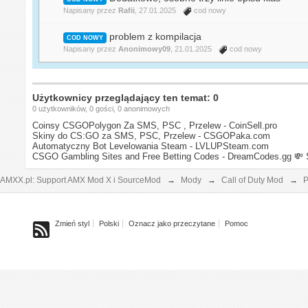
Napisany przez
Rafii
, 27.01.2025
cod nowy
problem z kompilacja
COD NOWY
Napisany przez
Anonimowy09
, 21.01.2025
cod nowy
Użytkownicy przeglądający ten temat: 0
0 użytkowników, 0 gości, 0 anonimowych
Coinsy CSGOPolygon Za SMS, PSC , Przelew - CoinSell.pro
Skiny do CS:GO za SMS, PSC, Przelew - CSGOPaka.com
Automatyczny Bot Levelowania Steam - LVLUPSteam.com
CSGO Gambling Sites and Free Betting Codes - DreamCodes.gg
💸 
AMXX.pl: Support AMX Mod X i SourceMod
→
Mody
→
Call of Duty Mod
→
P
Zmień styl
Polski
Oznacz jako przeczytane
Pomoc