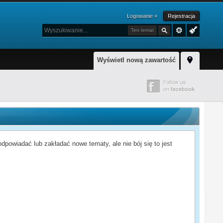
Logowanie »
Rejestracja
Ten temat
Wyświetl nową zawartość
powiadać lub zakładać nowe tematy, ale nie bój się to jest