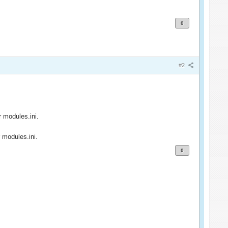
0
#2
 modules.ini.
 modules.ini.
0