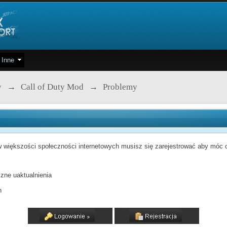
Inne
y
→
Call of Duty Mod
→
Problemy
 większości społeczności internetowych musisz się zarejestrować aby móc od
zne uaktualnienia
h