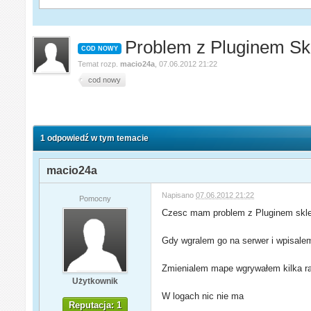
Problem z Pluginem Skl
COD NOWY
Temat rozp.
macio24a
,
07.06.2012 21:22
cod nowy
1 odpowiedź w tym temacie
macio24a
Napisano
07.06.2012 21:22
Pomocny
Czesc mam problem z Pluginem sklep
Gdy wgralem go na serwer i wpisalem 
Zmienialem mape wgrywałem kilka ra
Użytkownik
W logach nic nie ma
Reputacja: 1