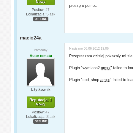
Nowy
proszę o pomoc
Postów:
47
Lokalizacja:
Slask
OFFLINE
macio24a
Napisano
08.06.2012 19:06
Pomocny
Autor tematu
Przepraszam dzisiaj pokazaly mi sie 
Plugin "wymiana2.
amxx
" failed to 
Plugin "cod_shop.
amxx
" failed to l
Użytkownik
Reputacja: 1
Nowy
Postów:
47
Lokalizacja:
Slask
OFFLINE