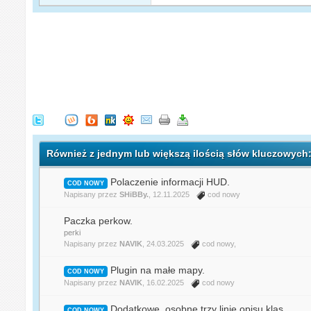
Również z jednym lub większą ilością słów kluczowych
Polaczenie informacji HUD.
COD NOWY
Napisany przez
SHiBBy.
, 12.11.2025
cod nowy
Paczka perkow.
perki
Napisany przez
NAVIK
, 24.03.2025
cod nowy
,
Plugin na małe mapy.
COD NOWY
Napisany przez
NAVIK
, 16.02.2025
cod nowy
Dodatkowe, osobne trzy linie opisu klas
COD NOWY