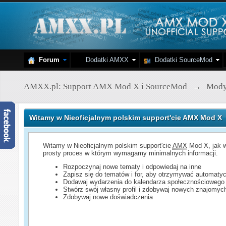
Forum
Dodatki AMXX
Dodatki SourceMod
AMXX.pl: Support AMX Mod X i SourceMod
→
Mod
Witamy w Nieoficjalnym polskim support'cie AMX Mod X
Witamy w Nieoficjalnym polskim support'cie
AMX
Mod X, jak w
prosty proces w którym wymagamy minimalnych informacji.
Rozpoczynaj nowe tematy i odpowiedaj na inne
Zapisz się do tematów i for, aby otrzymywać automatyc
Dodawaj wydarzenia do kalendarza społecznościowego
Stwórz swój własny profil i zdobywaj nowych znajomyc
Zdobywaj nowe doświadczenia