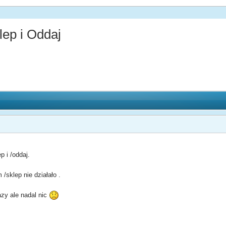
ep i Oddaj
 i /oddaj.
/sklep nie działało .
zy ale nadal nic