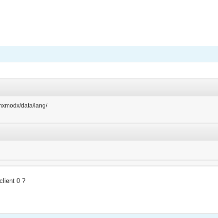
mxmodx/data/lang/
lient 0 ?