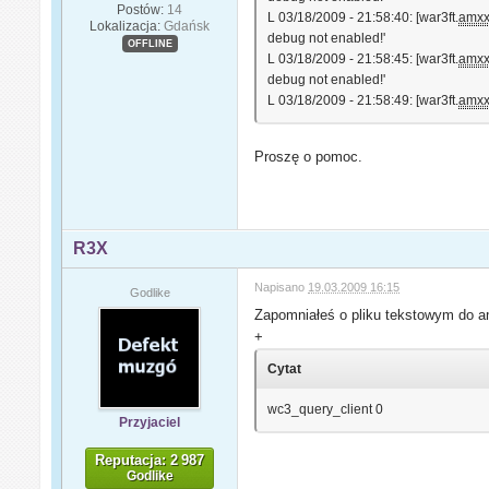
Postów:
14
L 03/18/2009 - 21:58:40: [war3ft.
amx
Lokalizacja:
Gdańsk
debug not enabled!'
OFFLINE
L 03/18/2009 - 21:58:45: [war3ft.
amx
debug not enabled!'
L 03/18/2009 - 21:58:49: [war3ft.
amx
Proszę o pomoc.
R3X
Napisano
19.03.2009 16:15
Godlike
Zapomniałeś o pliku tekstowym do 
+
Cytat
wc3_query_client 0
Przyjaciel
Reputacja: 2 987
Godlike