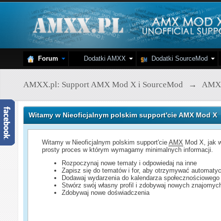
Forum
Dodatki AMXX
Dodatki SourceMod
AMXX.pl: Support AMX Mod X i SourceMod
→
AMX
Witamy w Nieoficjalnym polskim support'cie AMX Mod X
Witamy w Nieoficjalnym polskim support'cie
AMX
Mod X, jak w
prosty proces w którym wymagamy minimalnych informacji.
Rozpoczynaj nowe tematy i odpowiedaj na inne
Zapisz się do tematów i for, aby otrzymywać automatyc
Dodawaj wydarzenia do kalendarza społecznościowego
Stwórz swój własny profil i zdobywaj nowych znajomyc
Zdobywaj nowe doświadczenia