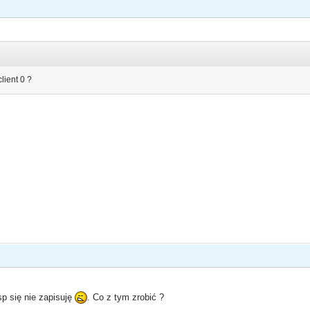
lient 0 ?
sp się nie zapisuję
. Co z tym zrobić ?