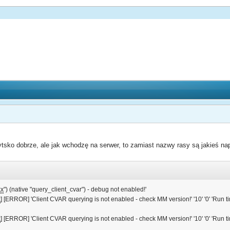
ko dobrze, ale jak wchodzę na serwer, to zamiast nazwy rasy są jakieś nap
x
") (native "query_client_cvar") - debug not enabled!'
x
] [ERROR] 'Client CVAR querying is not enabled - check MM version!' '10' '0' 'Run ti
x
] [ERROR] 'Client CVAR querying is not enabled - check MM version!' '10' '0' 'Run ti