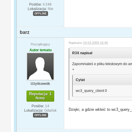
Postów:
4 248
Lokalizacja:
Nie
OFFLINE
barz
Napisano
19.03.2009 16:46
Początkujący
Autor tematu
R3X napisał
Zapomniałeś o pliku tekstowym do a
+
Cytat
Użytkownik
wc3_query_client 0
Reputacja: 1
Nowy
Postów:
14
Dzięki, a gdzie wkleić to wc3_query_c
Lokalizacja:
Gdańsk
OFFLINE