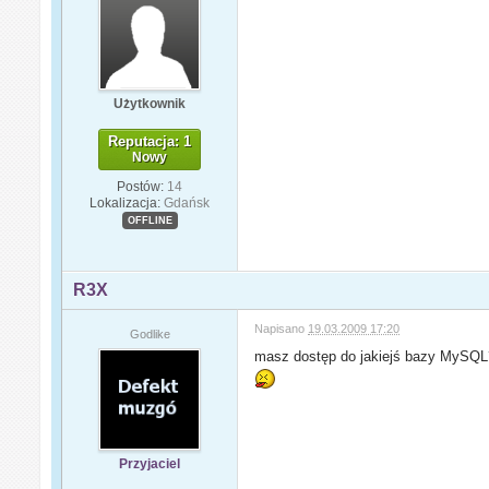
Użytkownik
Reputacja: 1
Nowy
Postów:
14
Lokalizacja:
Gdańsk
OFFLINE
R3X
Napisano
19.03.2009 17:20
Godlike
masz dostęp do jakiejś bazy MySQL? 
Przyjaciel