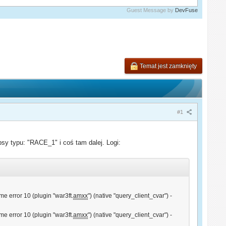
Guest Message by
DevFuse
Temat jest zamknięty
#1
sy typu: "RACE_1" i coś tam dalej. Logi:
me error 10 (plugin "war3ft.
amxx
") (native "query_client_cvar") -
me error 10 (plugin "war3ft.
amxx
") (native "query_client_cvar") -