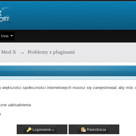
Inne
 Mod X
→
Problemy z pluginami
 większości społeczności internetowych musisz się zarejestrować aby móc od
zne uaktualnienia
h