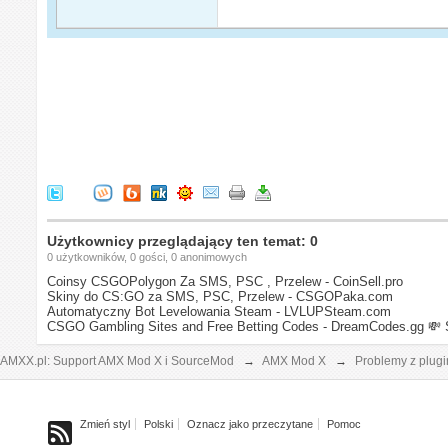
Użytkownicy przeglądający ten temat: 0
0 użytkowników, 0 gości, 0 anonimowych
Coinsy CSGOPolygon Za SMS, PSC , Przelew - CoinSell.pro
Skiny do CS:GO za SMS, PSC, Przelew - CSGOPaka.com
Automatyczny Bot Levelowania Steam - LVLUPSteam.com
CSGO Gambling Sites and Free Betting Codes - DreamCodes.gg
💸 
AMXX.pl: Support AMX Mod X i SourceMod
→
AMX Mod X
→
Problemy z plug
Zmień styl
Polski
Oznacz jako przeczytane
Pomoc