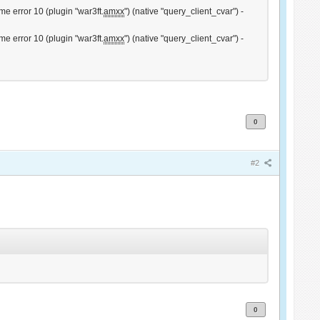
me error 10 (plugin "war3ft.
amxx
") (native "query_client_cvar") -
me error 10 (plugin "war3ft.
amxx
") (native "query_client_cvar") -
0
#2
0