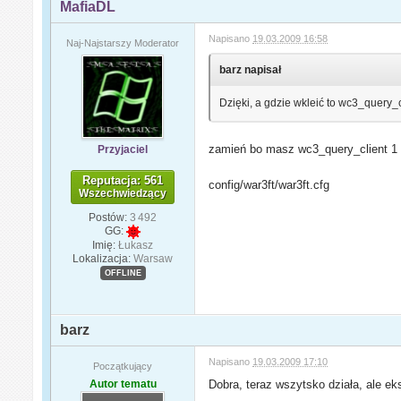
MafiaDL
Napisano
19.03.2009 16:58
Naj-Najstarszy Moderator
barz napisał
Dzięki, a gdzie wkleić to wc3_query_c
zamień bo masz wc3_query_client 1
Przyjaciel
Reputacja: 561
config/war3ft/war3ft.cfg
Wszechwiedzący
Postów:
3 492
GG:
Imię:
Łukasz
Lokalizacja:
Warsaw
OFFLINE
barz
Napisano
19.03.2009 17:10
Początkujący
Autor tematu
Dobra, teraz wszytsko działa, ale ek