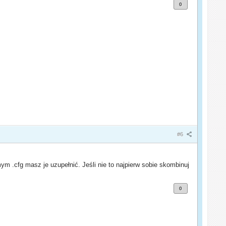
0
#6
 .cfg masz je uzupełnić. Jeśli nie to najpierw sobie skombinuj
0