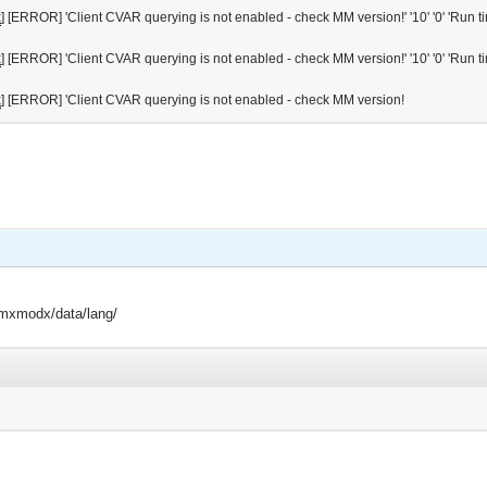
x
] [ERROR] 'Client CVAR querying is not enabled - check MM version!' '10' '0' 'Run ti
x
] [ERROR] 'Client CVAR querying is not enabled - check MM version!' '10' '0' 'Run ti
x
] [ERROR] 'Client CVAR querying is not enabled - check MM version!
amxmodx/data/lang/