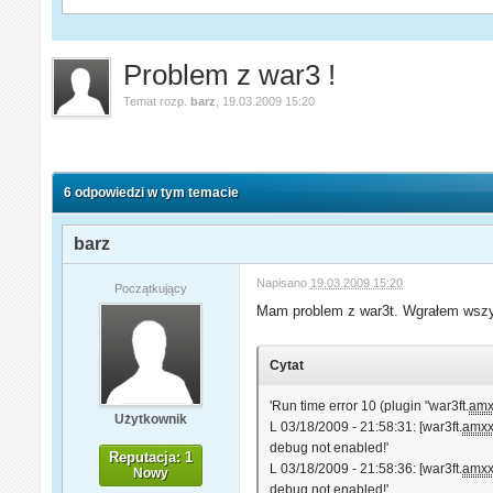
Problem z war3 !
Temat rozp.
barz
,
19.03.2009 15:20
6 odpowiedzi w tym temacie
barz
Napisano
19.03.2009 15:20
Początkujący
Mam problem z war3t. Wgrałem wszyts
Cytat
'Run time error 10 (plugin "war3ft.
amx
Użytkownik
L 03/18/2009 - 21:58:31: [war3ft.
amx
debug not enabled!'
Reputacja: 1
L 03/18/2009 - 21:58:36: [war3ft.
amx
Nowy
debug not enabled!'