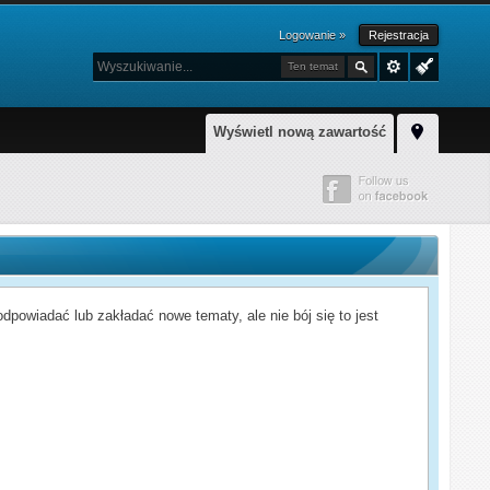
Logowanie »
Rejestracja
Ten temat
Wyświetl nową zawartość
powiadać lub zakładać nowe tematy, ale nie bój się to jest