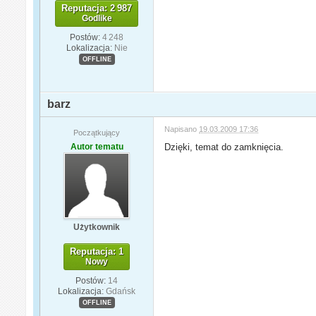
Reputacja: 2 987
Godlike
Postów:
4 248
Lokalizacja:
Nie
OFFLINE
barz
Napisano
19.03.2009 17:36
Początkujący
Autor tematu
Dzięki, temat do zamknięcia.
Użytkownik
Reputacja: 1
Nowy
Postów:
14
Lokalizacja:
Gdańsk
OFFLINE