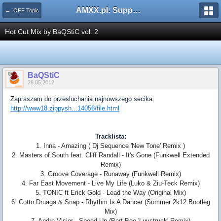
AMXX.pl: Support AMX Mod X i SourceMod
← OFF Topic
Hot Cut Mix by BaQStiC vol. 2
BaQStiC
28.05.2012
Zapraszam do przesluchania najnowszego secika.
http://www18.zippysh...14056/file.html
Tracklista:
1. Inna - Amazing ( Dj Sequence 'New Tone' Remix )
2. Masters of South feat. Cliff Randall - It's Gone (Funkwell Extended
Remix)
3. Groove Coverage - Runaway (Funkwell Remix)
4. Far East Movement - Live My Life (Luko & Ziu-Teck Remix)
5. TON!C ft Erick Gold - Lead the Way (Original Mix)
6. Cotto Druaga & Snap - Rhythm Is A Dancer (Summer 2k12 Bootleg
Mix)
7. Andre Visior - Speed Up (Bart Bee 'Luvstruck' Remix)