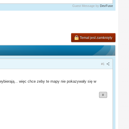
Guest Message by
DevFuse
Temat jest zamknięty
#1
wybierają... więc chce zeby te mapy nie pokazywały się w
0