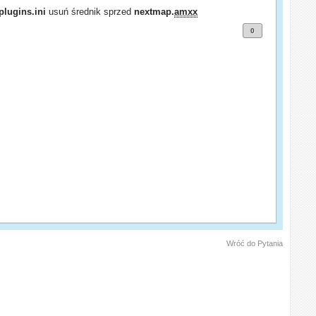
plugins.ini
usuń średnik sprzed
nextmap.
amxx
0
Wróć do Pytania