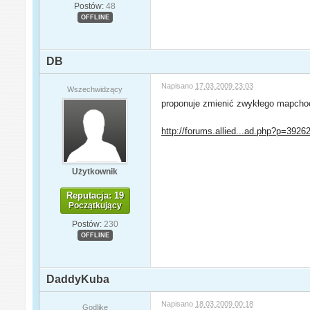
Postów:
48
OFFLINE
DB
Napisano
17.03.2009 23:03
Wszechwidzący
proponuje zmienić zwykłego mapchoos
http://forums.allied...ad.php?p=3926
Użytkownik
Reputacja: 19
Początkujący
Postów:
230
OFFLINE
DaddyKuba
Napisano
18.03.2009 00:18
Godlike