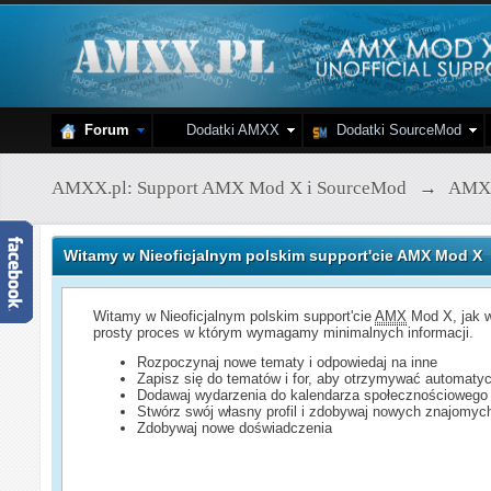
Forum
Dodatki AMXX
Dodatki SourceMod
AMXX.pl: Support AMX Mod X i SourceMod
→
AMX
Witamy w Nieoficjalnym polskim support'cie AMX Mod X
Witamy w Nieoficjalnym polskim support'cie
AMX
Mod X, jak w
prosty proces w którym wymagamy minimalnych informacji.
Rozpoczynaj nowe tematy i odpowiedaj na inne
Zapisz się do tematów i for, aby otrzymywać automatyc
Dodawaj wydarzenia do kalendarza społecznościowego
Stwórz swój własny profil i zdobywaj nowych znajomyc
Zdobywaj nowe doświadczenia