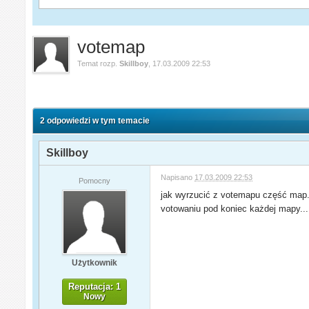
votemap
Temat rozp.
Skillboy
,
17.03.2009 22:53
2 odpowiedzi w tym temacie
Skillboy
Napisano
17.03.2009 22:53
Pomocny
jak wyrzucić z votemapu część map..
votowaniu pod koniec każdej mapy... 
Użytkownik
Reputacja: 1
Nowy