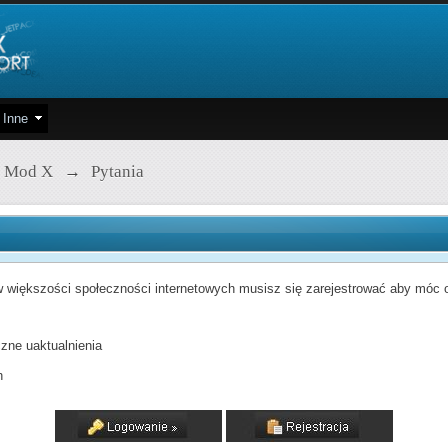
Inne
 Mod X
→
Pytania
 większości społeczności internetowych musisz się zarejestrować aby móc od
zne uaktualnienia
h