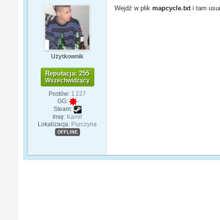
Wejdź w plik
mapcycle.txt
i tam usu
Użytkownik
Reputacja: 255
Wszechwidzący
Postów:
1 227
GG:
Steam:
Imię:
Kamil
Lokalizacja:
Pszczyna
OFFLINE