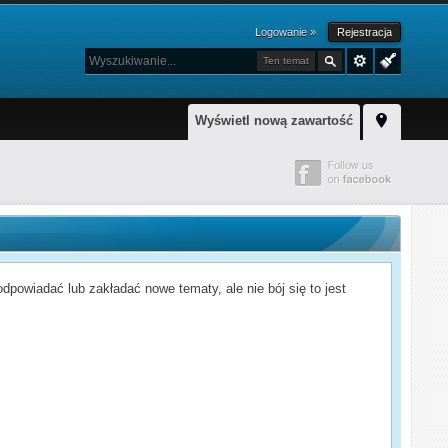
Logowanie »
Rejestracja
Ten temat
Wyświetl nową zawartość
powiadać lub zakładać nowe tematy, ale nie bój się to jest