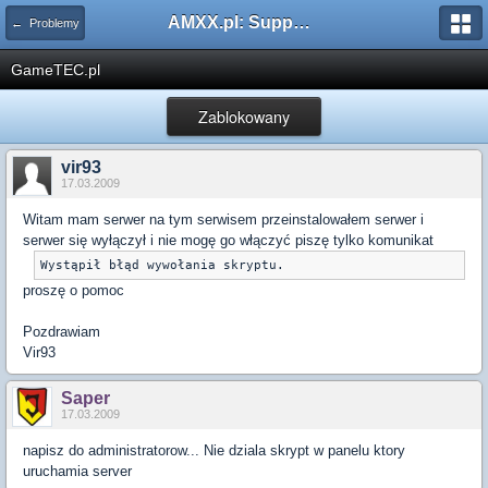
AMXX.pl: Support AMX Mod X i SourceMod
← Problemy
GameTEC.pl
Zablokowany
vir93
17.03.2009
Witam mam serwer na tym serwisem przeinstalowałem serwer i
serwer się wyłączył i nie mogę go włączyć piszę tylko komunikat
Wystąpił błąd wywołania skryptu.
proszę o pomoc
Pozdrawiam
Vir93
Saper
17.03.2009
napisz do administratorow... Nie dziala skrypt w panelu ktory
uruchamia server