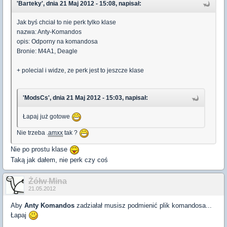
'Barteky', dnia 21 Maj 2012 - 15:08, napisał:
Jak byś chciał to nie perk tylko klase
nazwa: Anty-Komandos
opis: Odporny na komandosa
Bronie: M4A1, Deagle
+ polecial i widze, ze perk jest to jeszcze klase
'ModsCs', dnia 21 Maj 2012 - 15:03, napisał:
Łapaj już gotowe
Nie trzeba .
amxx
tak ?
Nie po prostu klase
Taką jak dałem, nie perk czy coś
Żółw Mina
21.05.2012
Aby
Anty Komandos
zadziałał musisz podmienić plik komandosa...
Łapaj