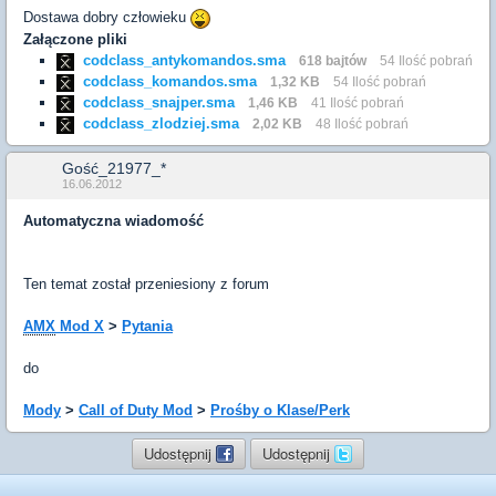
Dostawa dobry człowieku
Załączone pliki
codclass_antykomandos.sma
618 bajtów
54 Ilość pobrań
codclass_komandos.sma
1,32 KB
54 Ilość pobrań
codclass_snajper.sma
1,46 KB
41 Ilość pobrań
codclass_zlodziej.sma
2,02 KB
48 Ilość pobrań
Gość_21977_*
16.06.2012
Automatyczna wiadomość
Ten temat został przeniesiony z forum
AMX
Mod X
>
Pytania
do
Mody
>
Call of Duty Mod
>
Prośby o Klase/Perk
Udostępnij
Udostępnij