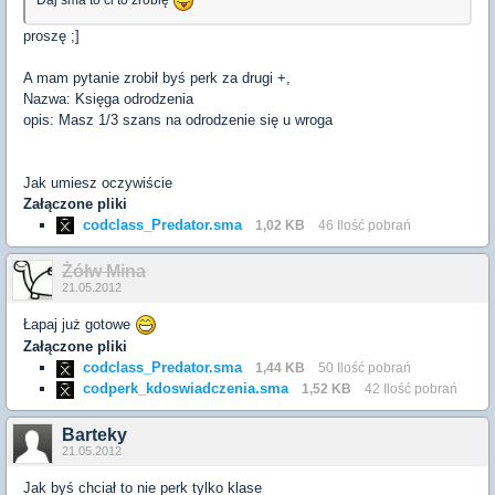
proszę ;]
A mam pytanie zrobił byś perk za drugi +,
Nazwa: Księga odrodzenia
opis: Masz 1/3 szans na odrodzenie się u wroga
Jak umiesz oczywiście
Załączone pliki
codclass_Predator.sma
1,02 KB
46 Ilość pobrań
Żółw Mina
21.05.2012
Łapaj już gotowe
Załączone pliki
codclass_Predator.sma
1,44 KB
50 Ilość pobrań
codperk_kdoswiadczenia.sma
1,52 KB
42 Ilość pobrań
Barteky
21.05.2012
Jak byś chciał to nie perk tylko klase