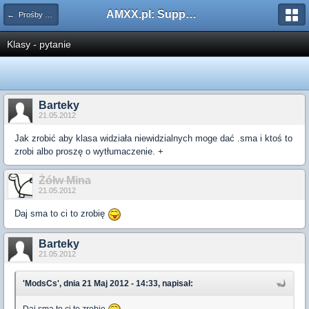
AMXX.pl: Support AMX Mod X i SourceMod
← Prośby o Klasę/Perk
Klasy - pytanie
Barteky
21.05.2012
Jak zrobić aby klasa widziała niewidzialnych moge dać .sma i ktoś to
zrobi albo proszę o wytłumaczenie. +
Żółw Mina
21.05.2012
Daj sma to ci to zrobię
Barteky
21.05.2012
'ModsCs', dnia 21 Maj 2012 - 14:33, napisał:
Daj sma to ci to zrobię