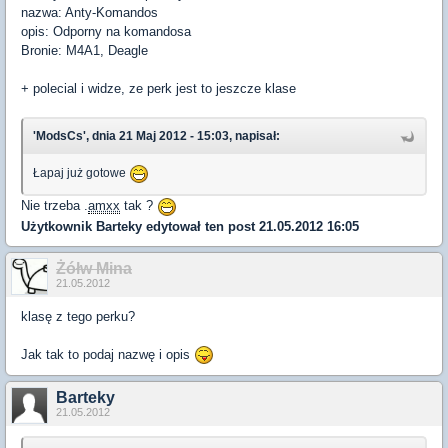
nazwa: Anty-Komandos
opis: Odporny na komandosa
Bronie: M4A1, Deagle
+ polecial i widze, ze perk jest to jeszcze klase
'ModsCs', dnia 21 Maj 2012 - 15:03, napisał:
Łapaj już gotowe
Nie trzeba .
amxx
tak ?
Użytkownik
Barteky
edytował ten post 21.05.2012 16:05
Żółw Mina
21.05.2012
klasę z tego perku?
Jak tak to podaj nazwę i opis
Barteky
21.05.2012