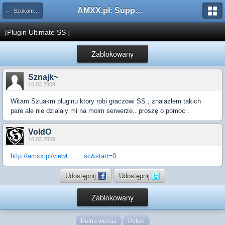
AMXX.pl: Support AMX Mod X i SourceMod
← Szukam pluginu
[Plugin Ultimate SS ]
Zablokowany
Sznajk~
16.03.2009
Witam Szuakm pluginu ktory robi graczowi SS , znalazlem takich
pare ale nie dzialaly mi na moim serwerze.. proszę o pomoc .
VoldO
16.03.2009
http://amxx.pl/viewt... ... sc&start=0
Udostępnij
Udostępnij
Zablokowany
Pełna wersja
Polski