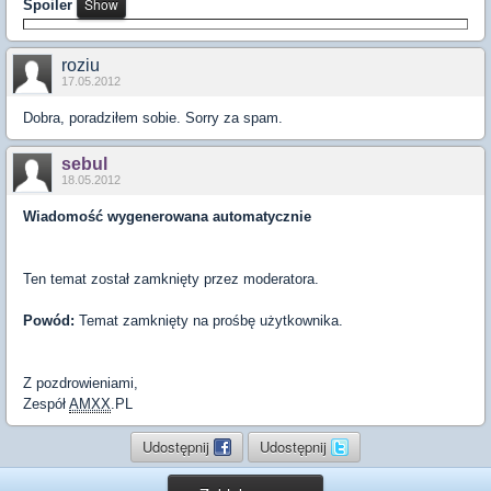
Spoiler
roziu
17.05.2012
Dobra, poradziłem sobie. Sorry za spam.
sebul
18.05.2012
Wiadomość wygenerowana automatycznie
Ten temat został zamknięty przez moderatora.
Powód:
Temat zamknięty na prośbę użytkownika.
Z pozdrowieniami,
Zespół
AMXX
.PL
Udostępnij
Udostępnij