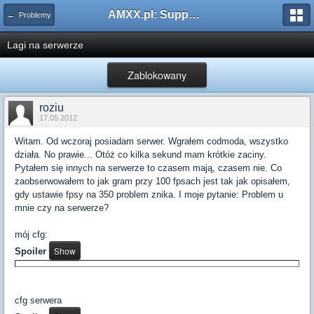
AMXX.pl: Support AMX Mod X i SourceMod
← Problemy
Lagi na serwerze
Zablokowany
roziu
17.05.2012
Witam. Od wczoraj posiadam serwer. Wgrałem codmoda, wszystko
działa. No prawie... Otóż co kilka sekund mam krótkie zaciny.
Pytałem się innych na serwerze to czasem mają, czasem nie. Co
zaobserwowałem to jak gram przy 100 fpsach jest tak jak opisałem,
gdy ustawie fpsy na 350 problem znika. I moje pytanie: Problem u
mnie czy na serwerze?
mój cfg:
Spoiler
cfg serwera