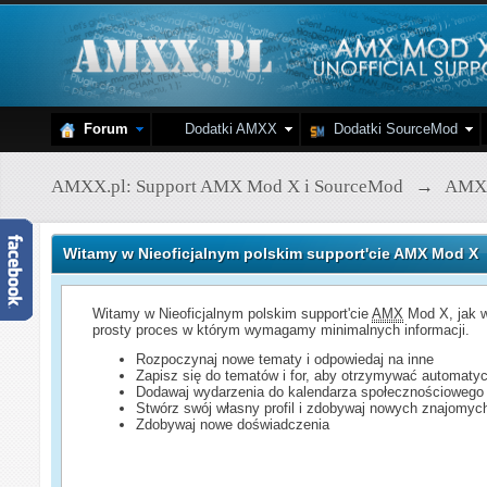
Forum
Dodatki AMXX
Dodatki SourceMod
AMXX.pl: Support AMX Mod X i SourceMod
→
AMX
Witamy w Nieoficjalnym polskim support'cie AMX Mod X
Witamy w Nieoficjalnym polskim support'cie
AMX
Mod X, jak w
prosty proces w którym wymagamy minimalnych informacji.
Rozpoczynaj nowe tematy i odpowiedaj na inne
Zapisz się do tematów i for, aby otrzymywać automatyc
Dodawaj wydarzenia do kalendarza społecznościowego
Stwórz swój własny profil i zdobywaj nowych znajomyc
Zdobywaj nowe doświadczenia