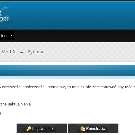
Inne
 Mod X
→
Pytania
 większości społeczności internetowych musisz się zarejestrować aby móc od
zne uaktualnienia
h