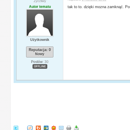
Życzliwy
Autor tematu
tak to to. dzięki mozna zamknąć. P
Użytkownik
Reputacja: 0
Nowy
Postów:
30
OFFLINE