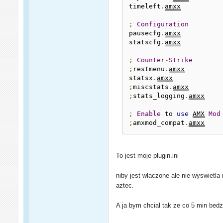
timeleft
.
amxx
;
Configuration
pausecfg
.
amxx
statscfg
.
amxx
;
Counter
-
Strike
;
restmenu
.
amxx
statsx
.
amxx
;
miscstats
.
amxx
;
stats_logging
.
amxx
;
Enable
 to 
use
AMX
Mod
;
amxmod_compat
.
amxx
To jest moje plugin.ini
niby jest wlaczone ale nie wyswietl
aztec.
A ja bym chcial tak ze co 5 min bed