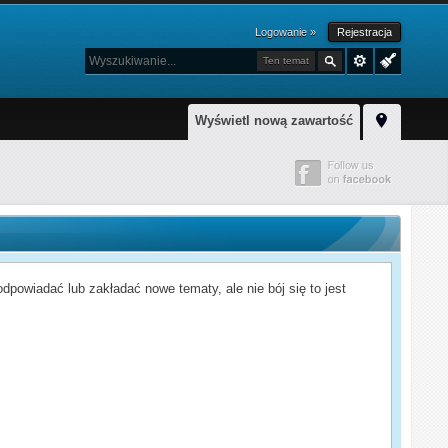
Logowanie »
Rejestracja
Ten temat
Wyświetl nową zawartość
powiadać lub zakładać nowe tematy, ale nie bój się to jest