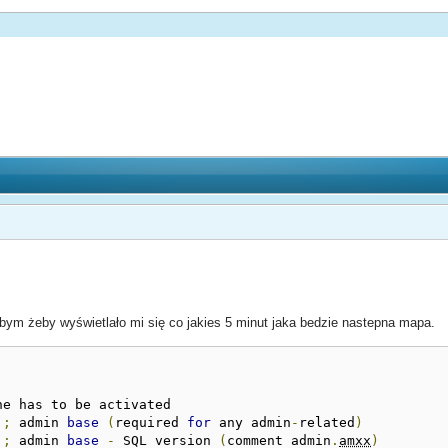
łbym żeby wyświetlało mi się co jakies 5 minut jaka bedzie nastepna mapa.
ne has to be activated

;
 admin 
base
(
required 
for
 any admin
-
related
)
;
 admin 
base
-
 SQL version 
(
comment admin
.
amxx
)