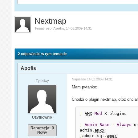
Nextmap
Temat rozp.
Apofis
,
14.03.2009 14:31
2 odpowiedzi w tym temacie
Apofis
Napisano
14.03.2009 14:31
Życzliwy
Mam pytanko:
Chodzi o plugin nextmap, otóż chcia
;
AMX
Mod
 X plugins

Użytkownik
;
Admin
Base
-
Always
 o
Reputacja: 0
admin
.
amxx
Nowy
;
admin_sql
.
amxx