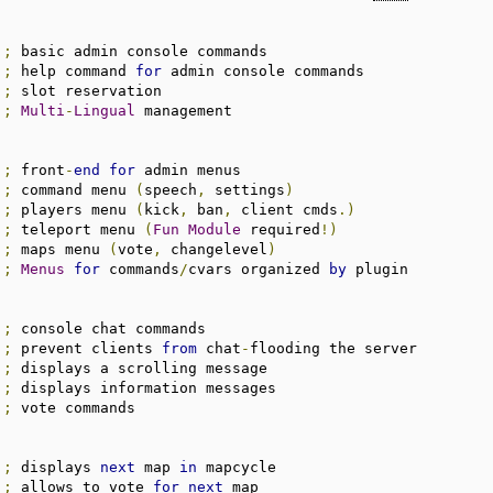
;
 basic admin console commands

;
 help command 
for
 admin console commands

;
 slot reservation

;
Multi
-
Lingual
 management

;
 front
-
end
for
 admin menus

;
 command menu 
(
speech
,
 settings
)
;
 players menu 
(
kick
,
 ban
,
 client cmds
.)
;
 teleport menu 
(
Fun
Module
 required
!)
;
 maps menu 
(
vote
,
 changelevel
)
;
Menus
for
 commands
/
cvars organized 
by
 plugin

;
 console chat commands

;
 prevent clients 
from
 chat
-
flooding the server

;
 displays a scrolling message

;
 displays information messages

;
 vote commands

;
 displays 
next
 map 
in
 mapcycle

;
 allows to vote 
for
next
 map
