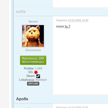
naXe
Napisano
14.03.2009 14:36
Banned
może
to ?
Zbanowany
Reputacja: 269
Wszechwidzący
Postów:
1 489
GG:
Steam:
Lokalizacja:
Kwidzyn
OFFLINE
Apofis
Napisano
14.03.2009 15:05