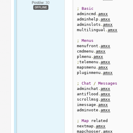
Postów:
30
OFFLINE
;
Basic
admincmd
.
amxx
adminhelp
.
amxx
adminslots
.
amxx
multilingual
.
amxx
;
Menus
menufront
.
amxx
cmdmenu
.
amxx
plmenu
.
amxx
;
telemenu
.
amxx
mapsmenu
.
amxx
pluginmenu
.
amxx
;
Chat
/
Messages
adminchat
.
amxx
antiflood
.
amxx
scrollmsg
.
amxx
imessage
.
amxx
adminvote
.
amxx
;
Map
 related

nextmap
.
amxx
mapchooser
.
amxx