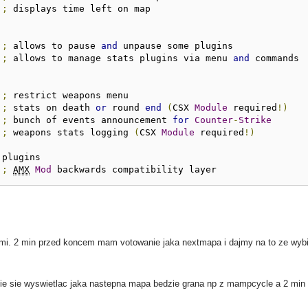
;
 displays time left on map

;
 allows to pause 
and
 unpause some plugins

;
 allows to manage stats plugins via menu 
and
 commands

;
 restrict weapons menu

;
 stats on death 
or
 round 
end
(
CSX 
Module
 required
!)
;
 bunch of events announcement 
for
Counter
-
Strike
;
 weapons stats logging 
(
CSX 
Module
 required
!)
;
AMX
Mod
 backwards compatibility layer
a mi. 2 min przed koncem mam votowanie jaka nextmapa i dajmy na to ze wyb
zie sie wyswietlac jaka nastepna mapa bedzie grana np z mampcycle a 2 min