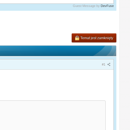
Guest Message by
DevFuse
Temat jest zamknięty
#1