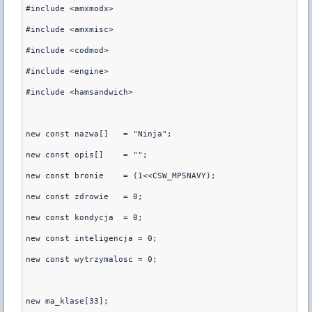
#include <amxmodx>
#include <amxmisc>
#include <codmod>
#include <engine>
#include <hamsandwich>
new const nazwa[]   = "Ninja";
new const opis[]    = "";
new const bronie    = (1<<CSW_MP5NAVY);
new const zdrowie   = 0;
new const kondycja  = 0;
new const inteligencja = 0;
new const wytrzymalosc = 0;
new ma_klase[33];