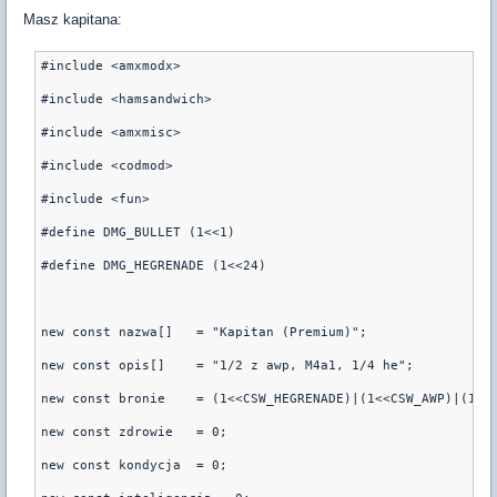
Masz kapitana:
#include <amxmodx>
#include <hamsandwich>
#include <amxmisc>
#include <codmod>
#include <fun>
#define DMG_BULLET (1<<1)
#define DMG_HEGRENADE (1<<24)
new const nazwa[]   = "Kapitan (Premium)";
new const opis[]    = "1/2 z awp, M4a1, 1/4 he";
new const bronie    = (1<<CSW_HEGRENADE)|(1<<CSW_AWP)|(1<<
new const zdrowie   = 0;
new const kondycja  = 0;