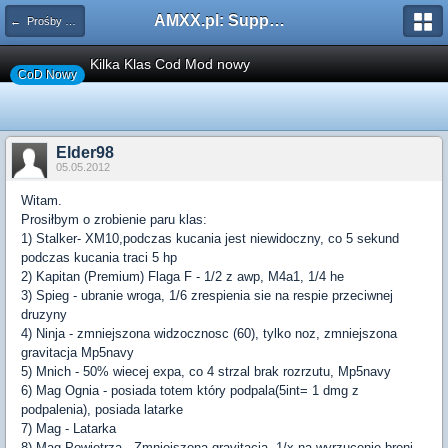
AMXX.pl: Support AMX Mod X i SourceMod
← Prośby o Klasę/Perk
Kilka Klas Cod Mod nowy
CoD Nowy
Elder98
05.05.2012
Witam.
Prosiłbym o zrobienie paru klas:
1) Stalker- XM10,podczas kucania jest niewidoczny, co 5 sekund
podczas kucania traci 5 hp
2) Kapitan (Premium) Flaga F - 1/2 z awp, M4a1, 1/4 he
3) Spieg - ubranie wroga, 1/6 zrespienia sie na respie przeciwnej
druzyny
4) Ninja - zmniejszona widzocznosc (60), tylko noz, zmniejszona
gravitacja Mp5navy
5) Mnich - 50% wiecej expa, co 4 strzal brak rozrzutu, Mp5navy
6) Mag Ognia - posiada totem który podpala(5int= 1 dmg z
podpalenia), posiada latarke
7) Mag - Latarka
8) Mag Powietrza - Zmniejszona gravitacja, 1/x na wyrzucenie broni.