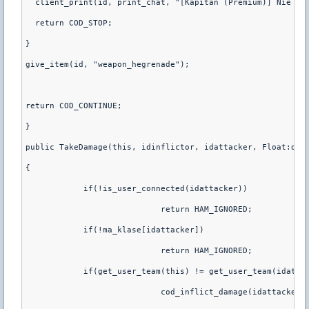
  client_print(id, print_chat, "[Kapitan (Premium)] Nie ma
  return COD_STOP;
}
give_item(id, "weapon_hegrenade");
return COD_CONTINUE;
}
public TakeDamage(this, idinflictor, idattacker, Float:dam
{
	    if(!is_user_connected(idattacker))
			    return HAM_IGNORED;
	    if(!ma_klase[idattacker])
			    return HAM_IGNORED;
	    if(get_user_team(this) != get_user_team(idatta
			    cod_inflict_damage(idattacke