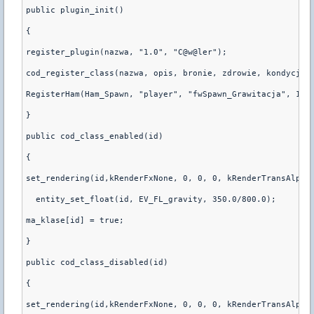
public plugin_init()
{
register_plugin(nazwa, "1.0", "C@w@ler");
cod_register_class(nazwa, opis, bronie, zdrowie, kondycja,
RegisterHam(Ham_Spawn, "player", "fwSpawn_Grawitacja", 1);
}
public cod_class_enabled(id)
{
set_rendering(id,kRenderFxNone, 0, 0, 0, kRenderTransAlpha
  entity_set_float(id, EV_FL_gravity, 350.0/800.0);
ma_klase[id] = true;
}
public cod_class_disabled(id)
{
set_rendering(id,kRenderFxNone, 0, 0, 0, kRenderTransAlpha