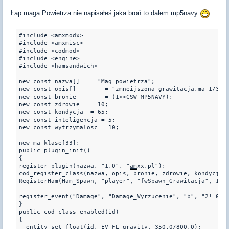
Łap maga Powietrza nie napisałeś jaka broń to dałem mp5navy
#include <amxmodx>
#include <amxmisc>
#include <codmod>
#include <engine>
#include <hamsandwich>
new const nazwa[]   = "Mag powietrza";
new const opis[]	= "zmneijszona grawitacja,
new const bronie	= (1<<CSW_MP5NAVY);
new const zdrowie   = 10;
new const kondycja  = 65;
new const inteligencja = 5;
new const wytrzymalosc = 10;
new ma_klase[33];
public plugin_init()
{
register_plugin(nazwa, "1.0", "
amxx
.pl");
cod_register_class(nazwa, opis, bronie, zdrowie, kondycja,
RegisterHam(Ham_Spawn, "player", "fwSpawn_Grawitacja", 1);
register_event("Damage", "Damage_Wyrzucenie", "b", "2!=0")
}
public cod_class_enabled(id)
{
  entity_set_float(id, EV_FL_gravity, 350.0/800.0);