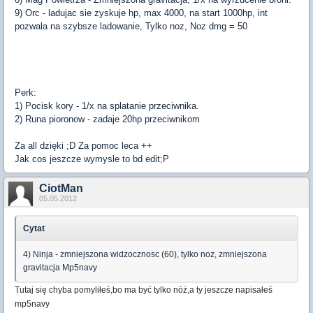
9) Orc - ladujac sie zyskuje hp, max 4000, na start 1000hp, int
pozwala na szybsze ladowanie, Tylko noz, Noz dmg = 50
Perk:
1) Pocisk kory - 1/x na splatanie przeciwnika.
2) Runa pioronow - zadaje 20hp przeciwnikom
Za all dzięki ;D Za pomoc leca ++
Jak cos jeszcze wymysle to bd edit;P
CiotMan
05.05.2012
Cytat
4) Ninja - zmniejszona widzocznosc (60), tylko noz, zmniejszona
gravitacja Mp5navy
Tutaj się chyba pomyliłeś,bo
ma być tylko nóż,a ty jeszcze napisałeś
mp5navy