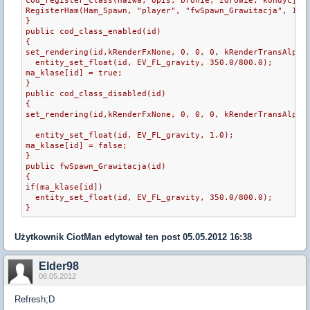
cod_register_class(nazwa, opis, bronie, zdrowie, kondycja,
RegisterHam(Ham_Spawn, "player", "fwSpawn_Grawitacja", 1);
}
public cod_class_enabled(id)
{
set_rendering(id,kRenderFxNone, 0, 0, 0, kRenderTransAlpha
  entity_set_float(id, EV_FL_gravity, 350.0/800.0);
ma_klase[id] = true;
}
public cod_class_disabled(id)
{
set_rendering(id,kRenderFxNone, 0, 0, 0, kRenderTransAlpha
  entity_set_float(id, EV_FL_gravity, 1.0);
ma_klase[id] = false;
}
public fwSpawn_Grawitacja(id)
{
if(ma_klase[id])
  entity_set_float(id, EV_FL_gravity, 350.0/800.0);
Użytkownik
CiotMan
edytował ten post 05.05.2012 16:38
Elder98
06.05.2012
Refresh;D