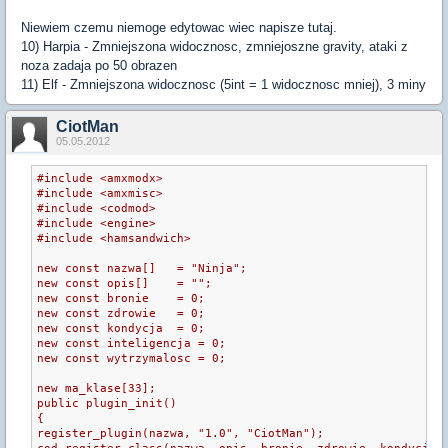
Niewiem czemu niemoge edytowac wiec napisze tutaj.
10) Harpia - Zmniejszona widocznosc, zmniejoszne gravity, ataki z
noza zadaja po 50 obrazen
11) Elf - Zmniejszona widocznosc (5int = 1 widocznosc mniej), 3 miny
CiotMan
05.05.2012
#include <amxmodx>
#include <amxmisc>
#include <codmod>
#include <engine>
#include <hamsandwich>
new const nazwa[]   = "Ninja";
new const opis[]    = "";
new const bronie    = 0;
new const zdrowie   = 0;
new const kondycja  = 0;
new const inteligencja = 0;
new const wytrzymalosc = 0;
new ma_klase[33];
public plugin_init()
{
register_plugin(nazwa, "1.0", "CiotMan");