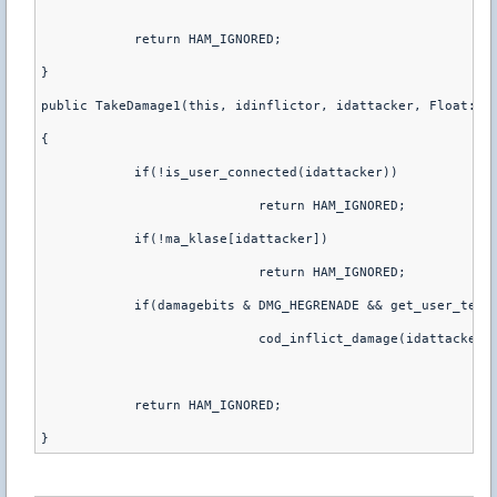
	    return HAM_IGNORED;
}
public TakeDamage1(this, idinflictor, idattacker, Float:da
{
	    if(!is_user_connected(idattacker))
			    return HAM_IGNORED;
	    if(!ma_klase[idattacker])
			    return HAM_IGNORED;
	    if(damagebits & DMG_HEGRENADE && get_user_team
			    cod_inflict_damage(idattacke
	    return HAM_IGNORED;