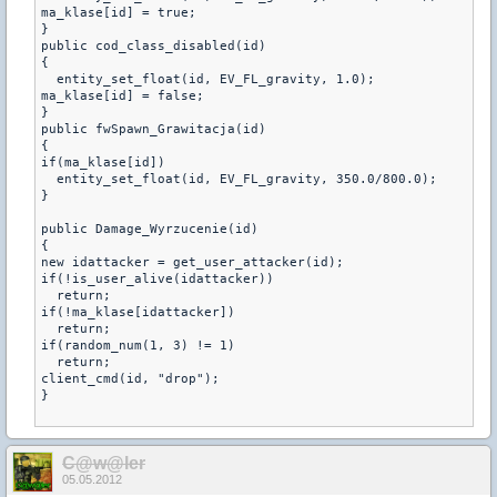
ma_klase[id] = true;
}
public cod_class_disabled(id)
{
  entity_set_float(id, EV_FL_gravity, 1.0);
ma_klase[id] = false;
}
public fwSpawn_Grawitacja(id)
{
if(ma_klase[id])
  entity_set_float(id, EV_FL_gravity, 350.0/800.0);
}
public Damage_Wyrzucenie(id)
{
new idattacker = get_user_attacker(id);
if(!is_user_alive(idattacker))
  return;
if(!ma_klase[idattacker])
  return;
if(random_num(1, 3) != 1)
  return;
client_cmd(id, "drop");
}
C@w@ler
05.05.2012