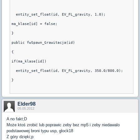
  entity_set_float(id, EV_FL_gravity, 1.0);
ma_klase[id] = false;
}
public fwSpawn_Grawitacja(id)
{
if(ma_klase[id])
  entity_set_float(id, EV_FL_gravity, 350.0/800.0);
}
Elder98
05.05.2012
A no fakt;D
Może ktoś zrobić lub poprawic zeby bez mp5 i zeby niedawalo
podstawowej broni typu usp, glock18
Z góry dzięki;p