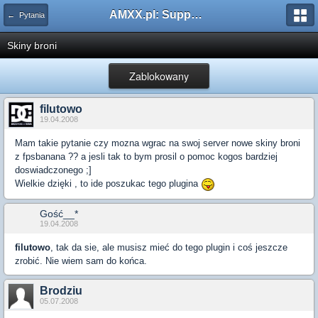
AMXX.pl: Support AMX Mod X i SourceMod
← Pytania
Skiny broni
Zablokowany
filutowo
19.04.2008
Mam takie pytanie czy mozna wgrac na swoj server nowe skiny broni
z fpsbanana ?? a jesli tak to bym prosil o pomoc kogos bardziej
doswiadczonego ;]
Wielkie dzięki , to ide poszukac tego plugina
Gość__*
19.04.2008
filutowo
, tak da sie, ale musisz mieć do tego plugin i coś jeszcze
zrobić. Nie wiem sam do końca.
Brodziu
05.07.2008