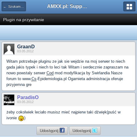
AMXX.pl: Support AMX Mod X i SourceMod
← Szukam pluginu
Plugin na przywitanie
GraanD
03.05.2012
Witam potrzebuje pluginu ze jak sie wejdzie na moj serwer to niech
gada jakis typek i niech to leci tak Witam i serdecznie zapraszam na
nowo powstaly serwer
Cod
mod modyfikacja by Swirlandia Nasze
forum to www.
Cs
-Epidemiologia.pl Ogarnieta administracja oferuje
przyjemna gre
ParadisO
03.05.2012
żeby cokolwiek leciało musisz mieć najpierw taki dźwięk(puść w
ivonie
)
Udostępnij
Udostępnij