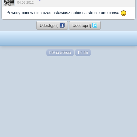
04.05.2012
Powody banow i ich czas ustawiasz sobie na stronie amxbansa
Udostępnij
Udostępnij
Pełna wersja
Polski