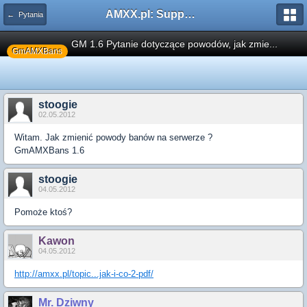
AMXX.pl: Support AMX Mod X i SourceMod
← Pytania
GM 1.6 Pytanie dotyczące powodów, jak zmie...
GmAMXBans
stoogie
02.05.2012
Witam. Jak zmienić powody banów na serwerze ?
GmAMXBans 1.6
stoogie
04.05.2012
Pomoże ktoś?
Kawon
04.05.2012
http://amxx.pl/topic...jak-i-co-2-pdf/
Mr. Dziwny