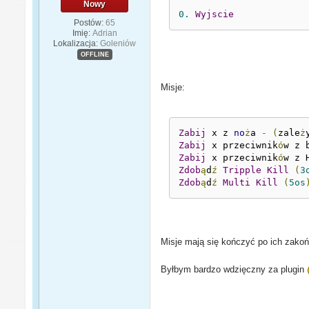
Nowy
0.
Wyjscie
Postów:
65
Imię:
Adrian
Lokalizacja:
Goleniów
OFFLINE
Misje:
Zabij
 x z 
no
ż
a 
-
(
zale
ż
Zabij
 x przeciwnik
ó
w z 
Zabij
 x przeciwnik
ó
w z 
Zdob
ą
d
ź
Tripple
Kill
(
3
Zdob
ą
d
ź
Multi
Kill
(
5os
Misje mają się kończyć po ich zakoń
Byłbym bardzo wdzięczny za plugin