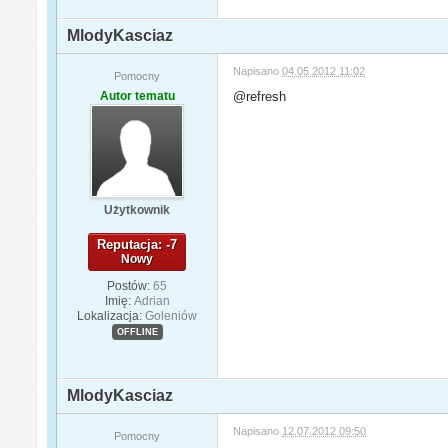
MlodyKasciaz
Napisano
04.05.2012 11:02
Pomocny
Autor tematu
@refresh
Użytkownik
Reputacja: -7
Nowy
Postów:
65
Imię:
Adrian
Lokalizacja:
Goleniów
OFFLINE
MlodyKasciaz
Napisano
12.07.2012 09:50
Pomocny