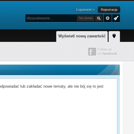
Logowanie »
Rejestracja
Ten temat
Wyświetl nową zawartość
powiadać lub zakładać nowe tematy, ale nie bój się to jest