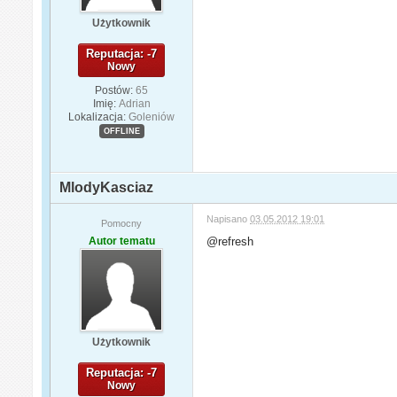
Użytkownik
Reputacja: -7
Nowy
Postów:
65
Imię:
Adrian
Lokalizacja:
Goleniów
OFFLINE
MlodyKasciaz
Napisano
03.05.2012 19:01
Pomocny
Autor tematu
@refresh
Użytkownik
Reputacja: -7
Nowy