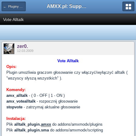
AMXX.pl: Support AMX Mod X i SourceMod
← Pluginy AMXX
Vote Alltalk
zer0.
12.03.2009
Vote Alltalk
Opis:
Plugin umożliwia graczom głosowanie czy włączyć/wyłączyć alltalk (
"wszyscy słyszą wszystkich" ).
Komendy:
amx_alltalk
- ( 0 - OFF | 1 - ON )
amx_votealltalk
- rozpocznij głosowanie
stopvote
- zatrzymaj aktualne głosowanie
Instalacja:
Plik
alltalk_plugin.
amxx
do addons/amxmodx/plugins
Plik
alltalk_plugin.sma
do addons/amxmodx/scripting