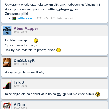
Otwieramy w edytorze tekstowym plik
amxmodx/configs/plugins.ini
i
dopisujemy na samym końcu:
alltalk_plugin.
amxx
Załączone pliki
alltalk.rar
17,51 KB
941 Ilość pobrań
Abes Mapper
12.03.2009
Dodałem wersje PL
Spolszczone by me ;>
Jak by coś bylo zle to proszę pisać
DreSzCzyK
12.03.2009
dobry plugin hmm na 4FuN,
TiTu$
12.03.2009
fajne dajne ale na serwer 4fun bo na
ffa
i
tp
nikt nie chce alltalk
AiDec
13.03.2009