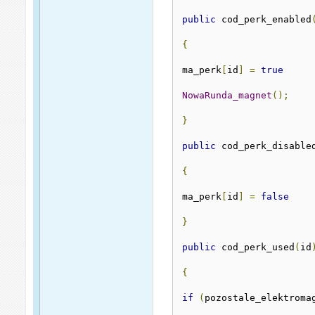
public
 cod_perk_enabled
{
ma_perk
[
id
]
=
true
NowaRunda_magnet
();
}
public
 cod_perk_disable
{
ma_perk
[
id
]
=
false
}
public
 cod_perk_used
(
id
{
if
(
pozostale_elektroma