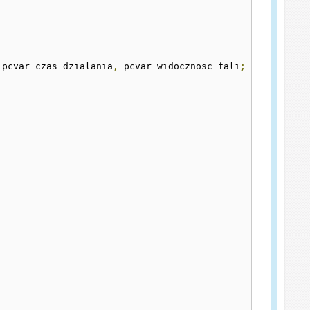
 pcvar_czas_dzialania
,
 pcvar_widocznosc_fali
;