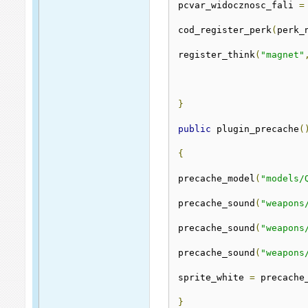
pcvar_widocznosc_fali 
=
cod_register_perk
(
perk_
register_think
(
"magnet"
}
public
 plugin_precache
(
{
precache_model
(
"models/
precache_sound
(
"weapons
precache_sound
(
"weapons
precache_sound
(
"weapons
sprite_white 
=
 precache
}