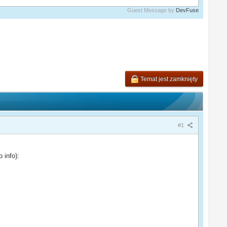
Guest Message by
DevFuse
Temat jest zamknięty
#1
 info):