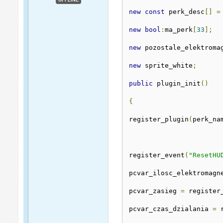
new
const
 perk_desc
[]
=
new
bool
:
ma_perk
[
33
];
new
 pozostale_elektroma
new
 sprite_white
;
public
 plugin_init
()
{
register_plugin
(
perk_na
register_event
(
"ResetHU
pcvar_ilosc_elektromagn
pcvar_zasieg 
=
 register
pcvar_czas_dzialania 
=
 