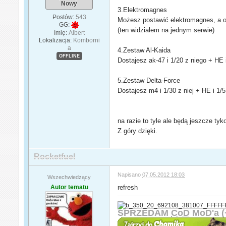
Nowy
3.Elektromagnes
Postów:
543
Możesz postawić elektromagnes, a on
GG:
(ten widzialem na jednym serwie)
Imię:
Albert
Lokalizacja:
Komborni
a
4.Zestaw Al-Kaida
OFFLINE
Dostajesz ak-47 i 1/20 z niego + HE i
5.Zestaw Delta-Force
Dostajesz m4 i 1/30 z niej + HE i 1/5
na razie to tyle ale będą jeszcze ty
Z góry dzięki.
Rocketfuel
Napisano
07.05.2012 18:03
Wszechwiedzący
Autor tematu
refresh
SPRZEDAM
CoD
MoD'a (+