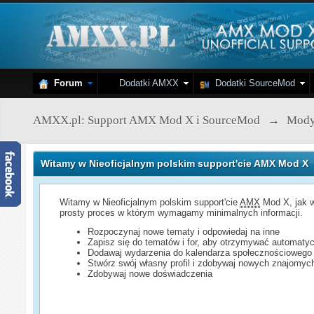
Forum
Dodatki AMXX
Dodatki SourceMod
AMXX.pl: Support AMX Mod X i SourceMod
→
Mod
Witamy w Nieoficjalnym polskim support'cie AMX Mod X
Witamy w Nieoficjalnym polskim support'cie
AMX
Mod X, jak w
prosty proces w którym wymagamy minimalnych informacji.
Rozpoczynaj nowe tematy i odpowiedaj na inne
Zapisz się do tematów i for, aby otrzymywać automatyc
Dodawaj wydarzenia do kalendarza społecznościowego
Stwórz swój własny profil i zdobywaj nowych znajomyc
Zdobywaj nowe doświadczenia