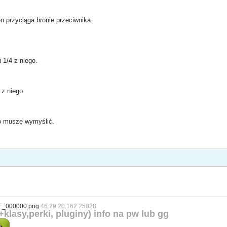
 przyciąga bronie przeciwnika.
 1/4 z niego.
 z niego.
ko muszę wymyślić.
46.29.20.162:25028
klasy,perki, pluginy) info na pw lub gg