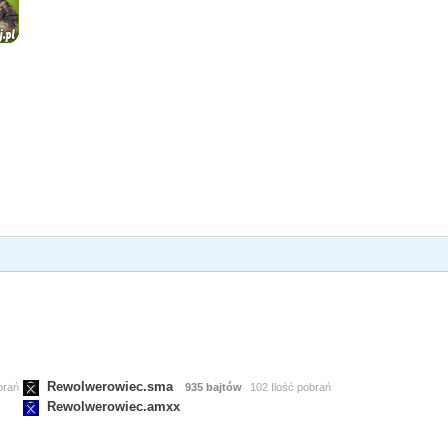
Rewolwerowiec.sma
brań
935 bajtów
102 Ilość pobrań
Rewolwerowiec.amxx