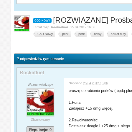
[ROZWIĄZANE] Prośba
COD NOWY
Temat rozp.
Rocketfuel
,
25.04.2012 16:06
CoD Nowy
perki
perk
nowy
call of duty
7 odpowiedzi w tym temacie
Rocketfuel
Napisano
25.04.2012 16:06
Wszechwiedzący
proszę o zrobienie perków ( będą plusy
1.Furia
Zadajesz +15 dmg więcej.
Zbanowany
2.Rewolwerowiec
Dostajesz deagle i +25 dmg z niego.
Reputacja: 0