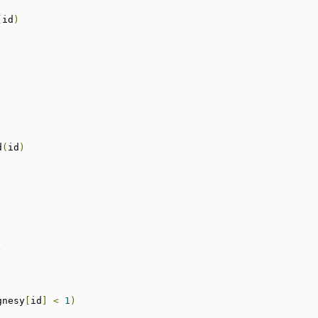
(
id
)
d
(
id
)
)
gnesy
[
id
]
<
1
)