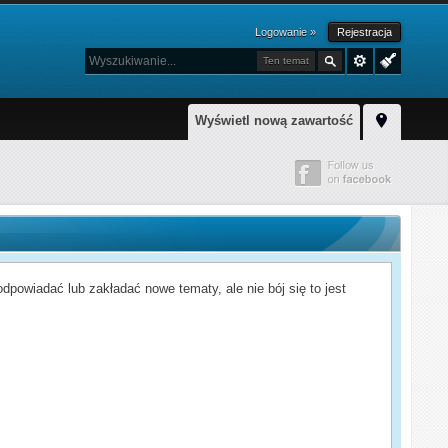
Logowanie »
Rejestracja
Ten temat
Wyświetl nową zawartość
powiadać lub zakładać nowe tematy, ale nie bój się to jest