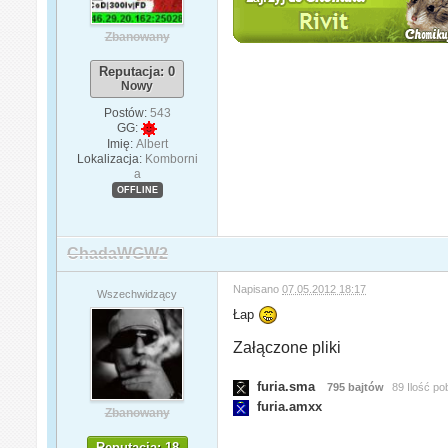
Zbanowany
Reputacja: 0
Nowy
Postów:
543
GG:
Imię:
Albert
Lokalizacja:
Komborni
a
OFFLINE
ChadaWGW2
Napisano
07.05.2012 18:17
Wszechwidzący
Łap
Załączone pliki
furia.sma
795 bajtów
89 Ilość po
furia.amxx
Zbanowany
Reputacja: 18