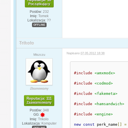
Początkujący
Postów:
232
Imię:
Tomek
Lokalizacja:
??
OFFLINE
Trikolo
Napisano
07.05.2012 18:38
Miszczu
#include
<amxmodx>
#include
<codmod>
Zbanowany
#include
<fakemeta>
Reputacja: 111
Zaawansowany
#include
<hamsandwich>
Postów:
348
#include
<engine>
GG:
Imię:
Trikolo
Lokalizacja:
Komputer
new
const
 perk_name
[]
=
OFFLINE