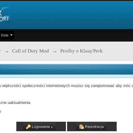
Inne
y
→
Call of Duty Mod
→
Prośby o Klasę/Perk
 większości społeczności internetowych musisz się zarejestrować aby móc od
zne uaktualnienia
h