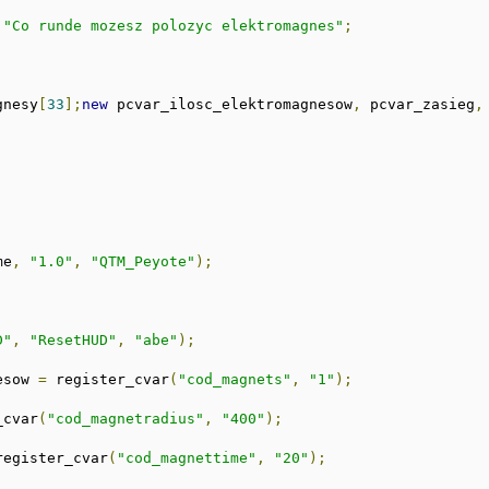
"Co runde mozesz polozyc elektromagnes"
;
gnesy
[
33
];
new
 pcvar_ilosc_elektromagnesow
,
 pcvar_zasieg
,
me
,
"1.0"
,
"QTM_Peyote"
);
D"
,
"ResetHUD"
,
"abe"
);
esow 
=
 register_cvar
(
"cod_magnets"
,
"1"
);
_cvar
(
"cod_magnetradius"
,
"400"
);
register_cvar
(
"cod_magnettime"
,
"20"
);