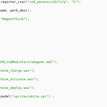
 register_cvar
(
"cod_wavesvisibility"
,
"5"
);
name
,
 perk_desc
);
,
"MagnetThink"
);
)
QTM_CodMod/electromagnet.mdl"
);
/mine_charge.wav"
);
/mine_activate.wav"
);
/mine_deploy.wav"
);
_model
(
"sprites/white.spr"
)
;