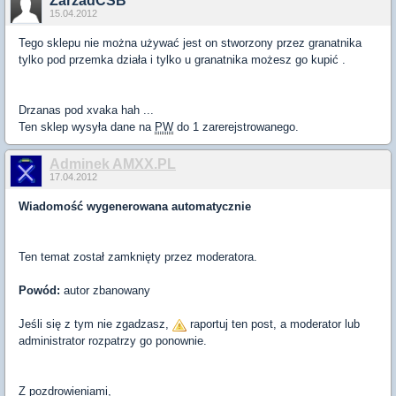
ZarzadCSB
15.04.2012
Tego sklepu nie można używać jest on stworzony przez granatnika
tylko pod przemka działa i tylko u granatnika możesz go kupić .
Drzanas pod xvaka hah ...
Ten sklep wysyła dane na
PW
do 1 zarerejstrowanego.
Adminek AMXX.PL
17.04.2012
Wiadomość wygenerowana automatycznie
Ten temat został zamknięty przez moderatora.
Powód:
autor zbanowany
Jeśli się z tym nie zgadzasz,
raportuj ten post, a moderator lub
administrator rozpatrzy go ponownie.
Z pozdrowieniami,