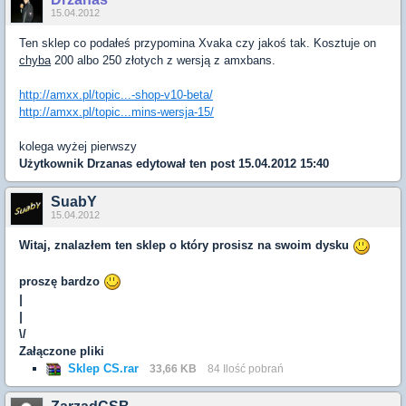
15.04.2012
Ten sklep co podałeś przypomina Xvaka czy jakoś tak. Kosztuje on
chyba
200 albo 250 złotych z wersją z amxbans.
http://amxx.pl/topic...-shop-v10-beta/
http://amxx.pl/topic...mins-wersja-15/
kolega wyżej pierwszy
Użytkownik
Drzanas
edytował ten post 15.04.2012 15:40
SuabY
15.04.2012
Witaj, znalazłem ten sklep o który prosisz na swoim dysku
proszę bardzo
|
|
\/
Załączone pliki
Sklep CS.rar
33,66 KB
84 Ilość pobrań