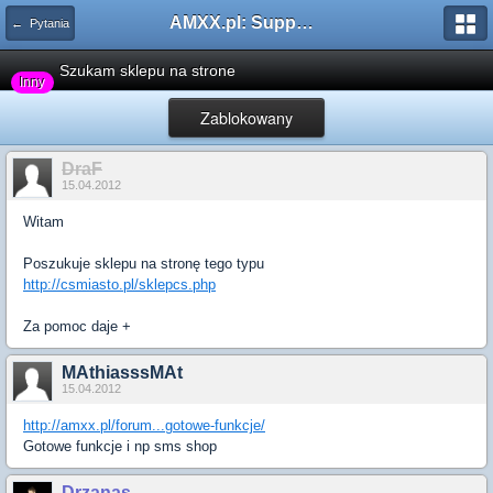
AMXX.pl: Support AMX Mod X i SourceMod
← Pytania
Szukam sklepu na strone
Inny
Zablokowany
DraF
15.04.2012
Witam
Poszukuje sklepu na stronę tego typu
http://csmiasto.pl/sklepcs.php
Za pomoc daje +
MAthiasssMAt
15.04.2012
http://amxx.pl/forum...gotowe-funkcje/
Gotowe funkcje i np sms shop
Drzanas