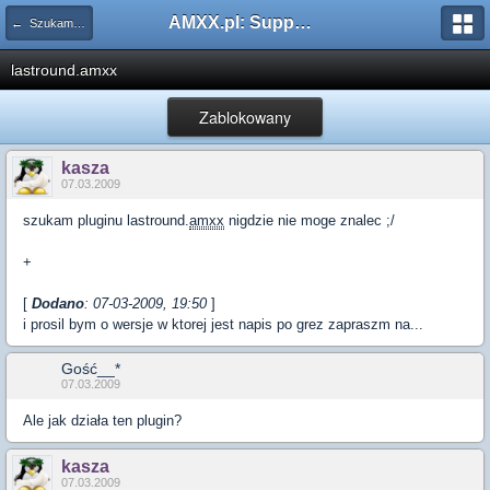
AMXX.pl: Support AMX Mod X i SourceMod
← Szukam pluginu
lastround.amxx
Zablokowany
kasza
07.03.2009
szukam pluginu lastround.
amxx
nigdzie nie moge znalec ;/
+
[
Dodano
: 07-03-2009, 19:50
]
i prosil bym o wersje w ktorej jest napis po grez zapraszm na...
Gość__*
07.03.2009
Ale jak działa ten plugin?
kasza
07.03.2009