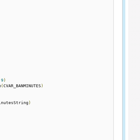
9
)
m
(
CVAR_BANMINUTES
)
inutesString
)