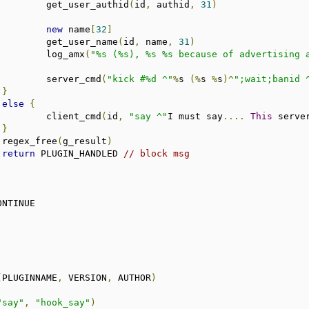
				get_user_authid
(
id
,
 authid
,
31
)
new
 name
[
32
]
				get_user_name
(
id
,
 name
,
31
)
				log_amx
(
"%s (%s), %s %s because of advertising 
				server_cmd
(
"kick #%d ^"
%
s 
(%
s 
%
s
)^
";wait;banid 
}
else
{
				client_cmd
(
id
,
"say ^"
I must say
....
This
 serve
}
			regex_free
(
g_result
)
return
 PLUGIN_HANDLED 
// block msg
(
PLUGINNAME
,
 VERSION
,
 AUTHOR
)
"say"
,
"hook_say"
)