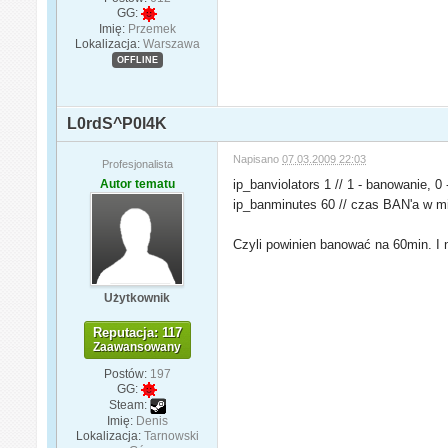
GG:
Imię:
Przemek
Lokalizacja:
Warszawa
OFFLINE
L0rdS^P0l4K
Napisano
07.03.2009 22:03
Profesjonalista
Autor tematu
ip_banviolators 1 // 1 - banowanie, 
ip_banminutes 60 // czas BAN'a w m
Czyli powinien banować na 60min. I ni
Użytkownik
Reputacja: 117
Zaawansowany
Postów:
197
GG:
Steam:
Imię:
Denis
Lokalizacja:
Tarnowski