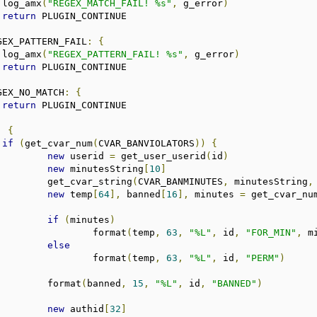
			log_amx
(
"REGEX_MATCH_FAIL! %s"
,
 g_error
)
return
 PLUGIN_CONTINUE

GEX_PATTERN_FAIL
:
{
			log_amx
(
"REGEX_PATTERN_FAIL! %s"
,
 g_error
)
return
 PLUGIN_CONTINUE

GEX_NO_MATCH
:
{
return
 PLUGIN_CONTINUE

:
{
if
(
get_cvar_num
(
CVAR_BANVIOLATORS
))
{
new
 userid 
=
 get_user_userid
(
id
)
new
 minutesString
[
10
]
				get_cvar_string
(
CVAR_BANMINUTES
,
 minutesString
,
new
 temp
[
64
],
 banned
[
16
],
 minutes 
=
 get_cvar_nu
if
(
minutes
)
					format
(
temp
,
63
,
"%L"
,
 id
,
"FOR_MIN"
,
 m
else
					format
(
temp
,
63
,
"%L"
,
 id
,
"PERM"
)
				format
(
banned
,
15
,
"%L"
,
 id
,
"BANNED"
)
new
 authid
[
32
]