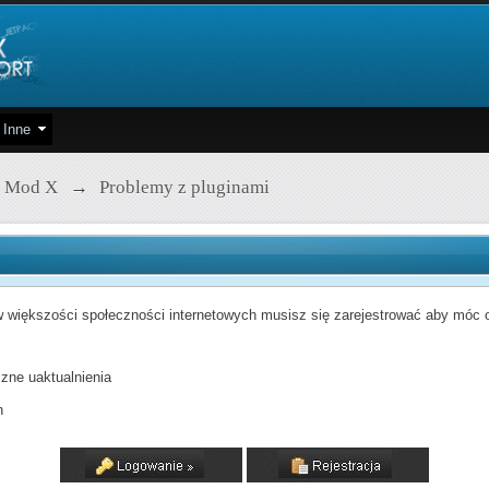
Inne
 Mod X
→
Problemy z pluginami
 większości społeczności internetowych musisz się zarejestrować aby móc od
zne uaktualnienia
h