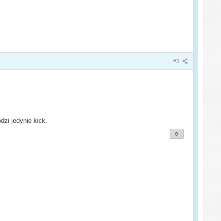
#3
dzi jedynie kick.
0