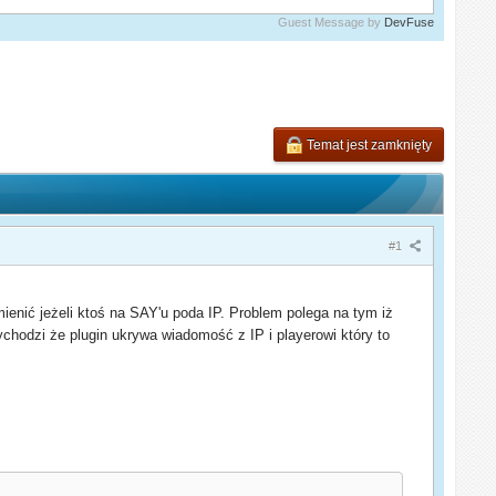
Guest Message by
DevFuse
Temat jest zamknięty
#1
nić jeżeli ktoś na SAY'u poda IP. Problem polega na tym iż
hodzi że plugin ukrywa wiadomość z IP i playerowi który to