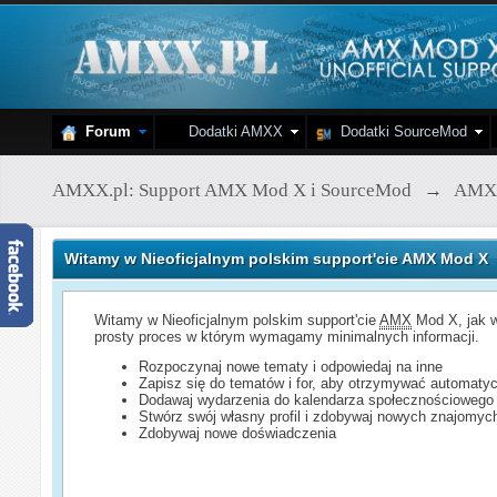
Forum
Dodatki AMXX
Dodatki SourceMod
AMXX.pl: Support AMX Mod X i SourceMod
→
AMX
Witamy w Nieoficjalnym polskim support'cie AMX Mod X
Witamy w Nieoficjalnym polskim support'cie
AMX
Mod X, jak w
prosty proces w którym wymagamy minimalnych informacji.
Rozpoczynaj nowe tematy i odpowiedaj na inne
Zapisz się do tematów i for, aby otrzymywać automatyc
Dodawaj wydarzenia do kalendarza społecznościowego
Stwórz swój własny profil i zdobywaj nowych znajomyc
Zdobywaj nowe doświadczenia