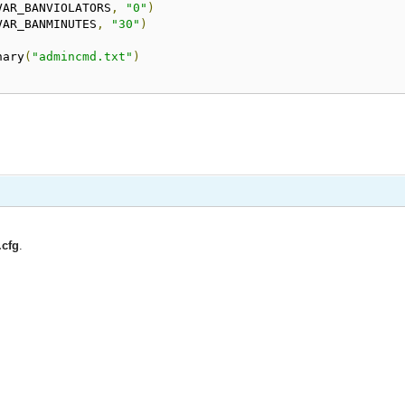
VAR_BANVIOLATORS
,
"0"
)
VAR_BANMINUTES
,
"30"
)
nary
(
"admincmd.txt"
)
.cfg
.