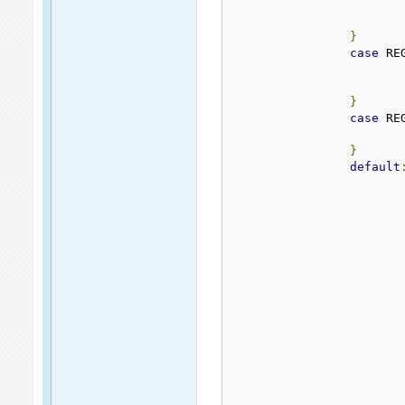
}
case
 RE
}
case
 RE
}
default