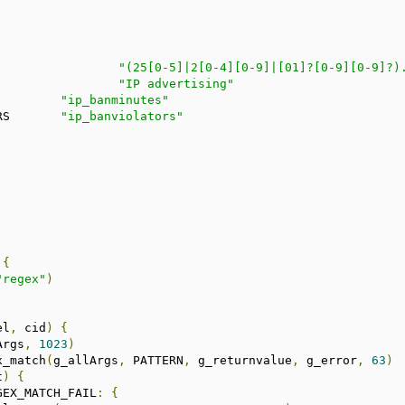
TERN				
"(25[0-5]|2[0-4][0-9]|[01]?[0-9][0-9]?)
SON				
"IP advertising"
CVAR_BANMINUTES		
"ip_banminutes"
 CVAR_BANVIOLATORS	
"ip_banviolators"
{
"regex"
)
el
,
 cid
)
{
Args
,
1023
)
x_match
(
g_allArgs
,
 PATTERN
,
 g_returnvalue
,
 g_error
,
63
)
t
)
{
GEX_MATCH_FAIL
:
{