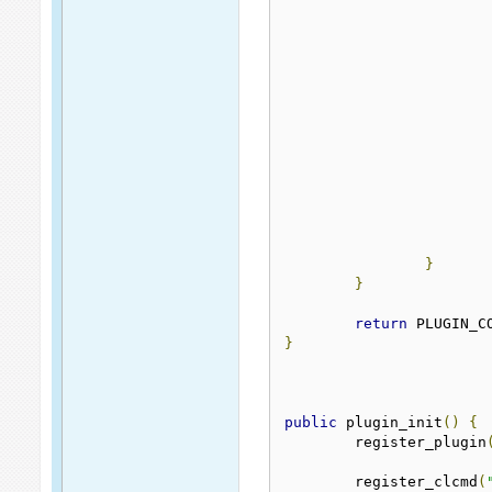
}
}
return
}
public
 plugin_init
()
{
	register_plugin
	register_clcmd
(