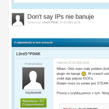
Don't say IPs nie banuje
Temat rozp.
L0rdS^P0l4K
,
07.03.2009 18:06
4 odpowiedzi w tym temacie
L0rdS^P0l4K
Napisano
07.03.2009 18:06
Profesjonalista
Witam. Otóż mam mały problem [kolej
plugin nie banuje
. W cvarach ust
zrobił daje jedynie KICK'a.
Dodam może że serwer jest STEAM 
Użytkownik
Proszę o szybką pomoc z tym. Niżej
Reputacja: 117
Zaawansowany