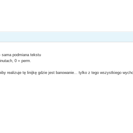
0 - sama podmiana tekstu
inutach, 0 = perm.
by realizuje tę linijkę gdzie jest banowanie... tylko z tego wszystkiego wycho