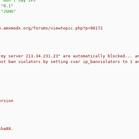
	
"Don't say IPs"
	
"0.1"
	
"JGHG"
w.amxmodx.org/forums/viewtopic.php?p=90172

 my server 213.34.231.23" are automatically blocked... an
ust ban violators by setting cvar ip_banviolators to 1 an
ha88.
