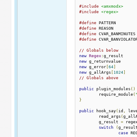
#include
<amxmodx>
#include
<regex>
#define
 PAT
#define
 REA
#define
 
#define
// Globals below
new
Regex
:
new
new
 g_error
[
64
]
new
 g_allArgs
[
1024
]
// Globals above
public
 plugin_modules
()
	require_module
(
}
public
 hook_say
(
id
,
 lev
	read_args
(
g_all
	g_result 
=
 rege
switch
(
g_resul
case
 RE