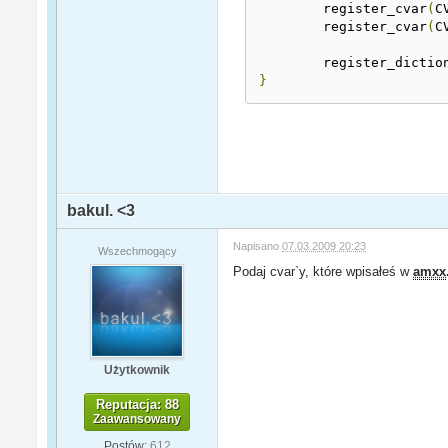
	register_cvar
(
C
	register_cvar
(
C
	register_dictio
}
bakul. <3
Napisano
07.03.2009 20:23
Wszechmogący
Podaj cvar`y, które wpisałeś w
amxx
Użytkownik
Reputacja: 88
Zaawansowany
Postów:
612