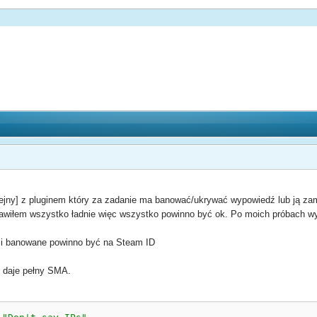
ny] z pluginem który za zadanie ma banować/ukrywać wypowiedź lub ją zamie
awiłem wszystko ładnie więc wszystko powinno być ok. Po moich próbach wyc
i banowane powinno być na Steam ID
 daje pełny SMA.