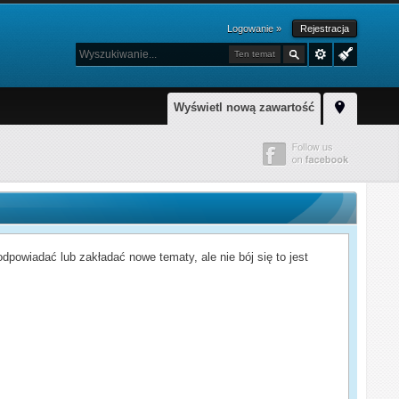
Logowanie »
Rejestracja
Ten temat
Wyświetl nową zawartość
powiadać lub zakładać nowe tematy, ale nie bój się to jest