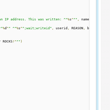
an IP address. This was written: ^"
%
s
^
""
,
 name
,
 authid
,
 
^"
%
d
^
" ^"
%
s
^
";wait;writeid"
,
 userid
,
 REASON
,
 banned
,
 tem
r ROCKS
!^
""
)