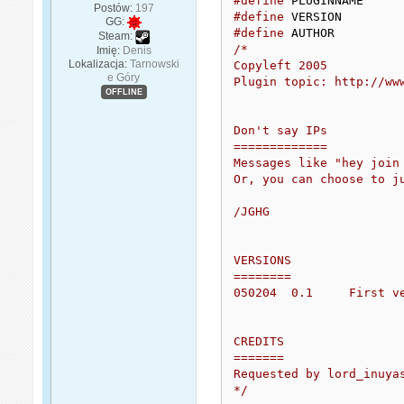
#define
 PLUGINNAME
Postów:
197
#define
 VERSION	
GG:
#define
 AUTHOR	
Steam:
/*

Imię:
Denis
Lokalizacja:
Tarnowski
Copyleft 2005

e Góry
Plugin topic: http://ww
OFFLINE
Don't say IPs

=============

Messages like "hey join
Or, you can choose to j
/JGHG

VERSIONS

========

050204	0.1	First version

CREDITS

=======

Requested by lord_inuyas
*/