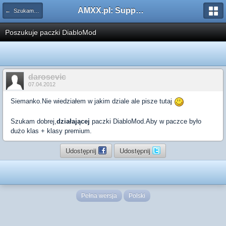
AMXX.pl: Support AMX Mod X i SourceMod
← Szukam pluginu
Poszukuje paczki DiabloMod
darosevic
07.04.2012
Siemanko.Nie wiedziałem w jakim dziale ale pisze tutaj
Szukam dobrej,
działającej
paczki DiabloMod.Aby w paczce było
dużo klas + klasy premium.
Udostępnij
Udostępnij
Pełna wersja
Polski