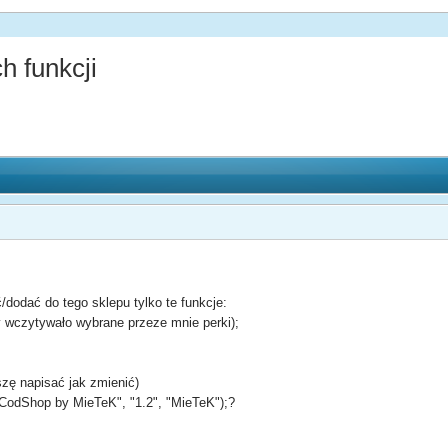
 funkcji
/dodać do tego sklepu tylko te funkcje:
y wczytywało wybrane przeze mnie perki);
szę napisać jak zmienić)
("CodShop by MieTeK", "1.2", "MieTeK");?