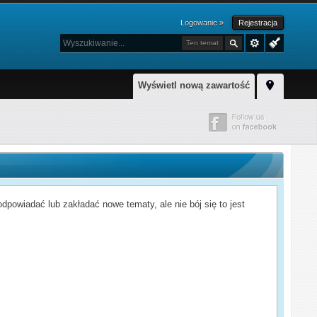
Logowanie »
Rejestracja
Ten temat
Wyświetl nową zawartość
powiadać lub zakładać nowe tematy, ale nie bój się to jest