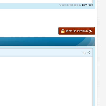
Guest Message by
DevFuse
Temat jest zamknięty
#1