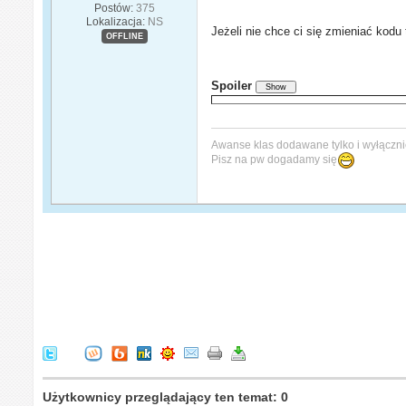
Postów:
375
Lokalizacja:
NS
Jeżeli nie chce ci się zmieniać kodu 
OFFLINE
Spoiler
Awanse klas dodawane tylko i wyłącznie 
Pisz na pw dogadamy się
Użytkownicy przeglądający ten temat: 0