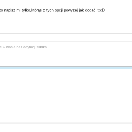
to napisz mi tylko,którąś z tych opcji powyżej jak dodać itp:D
w klasie bez edytacji silnika.