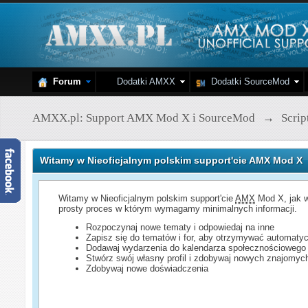
Forum
Dodatki AMXX
Dodatki SourceMod
AMXX.pl: Support AMX Mod X i SourceMod
→
Scri
Witamy w Nieoficjalnym polskim support'cie AMX Mod X
Witamy w Nieoficjalnym polskim support'cie
AMX
Mod X, jak w
prosty proces w którym wymagamy minimalnych informacji.
Rozpoczynaj nowe tematy i odpowiedaj na inne
Zapisz się do tematów i for, aby otrzymywać automatyc
Dodawaj wydarzenia do kalendarza społecznościowego
Stwórz swój własny profil i zdobywaj nowych znajomyc
Zdobywaj nowe doświadczenia