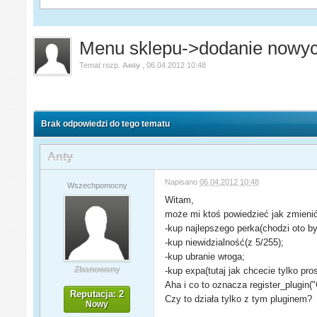
Menu sklepu->dodanie nowych
Temat rozp.
Anty
,
06.04.2012 10:48
Brak odpowiedzi do tego tematu
Anty
Napisano
06.04.2012 10:48
Wszechpomocny
Witam,
może mi ktoś powiedzieć jak zmienić
-kup najlepszego perka(chodzi oto b
-kup niewidzialność(z 5/255);
-kup ubranie wroga;
Zbanowany
-kup expa(tutaj jak chcecie tylko pro
Aha i co to oznacza register_plugin
Reputacja: 2
Czy to działa tylko z tym pluginem?
Nowy