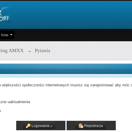
Inne
pting AMXX
→
Pytania
 większości społeczności internetowych musisz się zarejestrować aby móc od
zne uaktualnienia
h