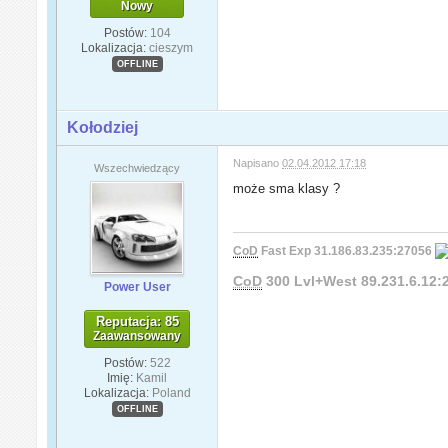
Nowy
Postów:
104
Lokalizacja:
cieszym
OFFLINE
Kołodziej
Napisano
02.04.2012 17:18
Wszechwiedzący
może sma klasy ?
CoD
Fast Exp 31.186.83.235:27056
CoD
300 Lvl+West 89.231.6.12
Power User
Reputacja: 85
Zaawansowany
Postów:
522
Imię:
Kamil
Lokalizacja:
Poland
OFFLINE