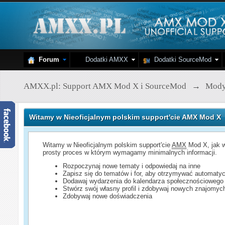
Forum
Dodatki AMXX
Dodatki SourceMod
AMXX.pl: Support AMX Mod X i SourceMod
→
Mod
Witamy w Nieoficjalnym polskim support'cie AMX Mod X
Witamy w Nieoficjalnym polskim support'cie
AMX
Mod X, jak w
prosty proces w którym wymagamy minimalnych informacji.
Rozpoczynaj nowe tematy i odpowiedaj na inne
Zapisz się do tematów i for, aby otrzymywać automatyc
Dodawaj wydarzenia do kalendarza społecznościowego
Stwórz swój własny profil i zdobywaj nowych znajomyc
Zdobywaj nowe doświadczenia