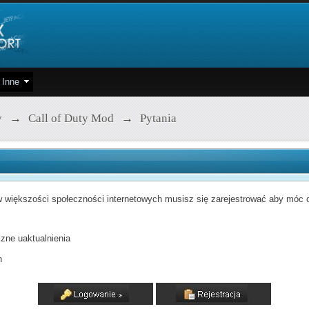
Inne
y
→
Call of Duty Mod
→
Pytania
 większości społeczności internetowych musisz się zarejestrować aby móc od
zne uaktualnienia
h