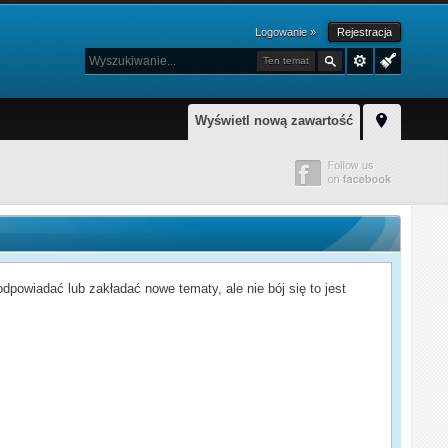
Logowanie »
Rejestracja
Ten temat
Wyświetl nową zawartość
powiadać lub zakładać nowe tematy, ale nie bój się to jest