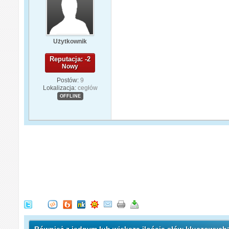
Użytkownik
Reputacja: -2
Nowy
Postów:
9
Lokalizacja:
cegłów
OFFLINE
Również z jednym lub większą ilością słów kluczowych