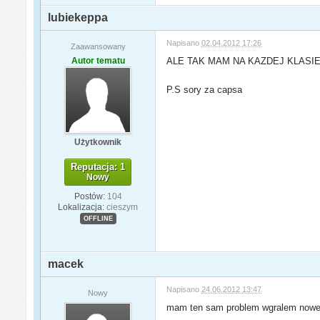
lubiekeppa
Napisano
02.04.2012 17:26
Zaawansowany
Autor tematu
ALE TAK MAM NA KAZDEJ KLASIE
P.S sory za capsa
Użytkownik
Reputacja: 1
Nowy
Postów:
104
Lokalizacja:
cieszym
OFFLINE
macek
Napisano
24.06.2012 13:47
Nowy
mam ten sam problem wgralem nowe pe