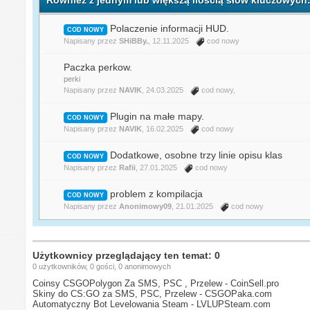
Polaczenie informacji HUD.
COD NOWY
Napisany przez
SHiBBy.
, 12.11.2025
cod nowy
Paczka perkow.
perki
Napisany przez
NAVIK
, 24.03.2025
cod nowy
,
Plugin na małe mapy.
COD NOWY
Napisany przez
NAVIK
, 16.02.2025
cod nowy
Dodatkowe, osobne trzy linie opisu klas
COD NOWY
Napisany przez
Rafii
, 27.01.2025
cod nowy
problem z kompilacja
COD NOWY
Napisany przez
Anonimowy09
, 21.01.2025
cod nowy
Użytkownicy przeglądający ten temat: 0
0 użytkowników, 0 gości, 0 anonimowych
Coinsy CSGOPolygon Za SMS, PSC , Przelew - CoinSell.pro
Skiny do CS:GO za SMS, PSC, Przelew - CSGOPaka.com
Automatyczny Bot Levelowania Steam - LVLUPSteam.com