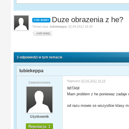
Duze obrazenia z he?
COD NOWY
Temat rozp.
lubiekeppa
,
02.04.2012 16:18
cod nowy
3 odpowiedzi w tym temacie
lubiekeppa
Napisano
02.04.2012 16:18
Zaawansowany
WITAM
Mam problem z he poniewaz zadaje 
od razu mowie ze wszystkie klasy 
Użytkownik
Reputacja: 1