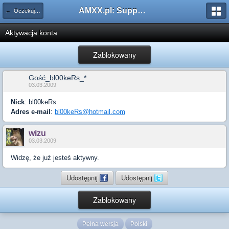
AMXX.pl: Support AMX Mod X i SourceMod
← Oczekujący
Aktywacja konta
Zablokowany
Gość_bl00keRs_*
03.03.2009
Nick
: bl00keRs
Adres e-mail
:
bl00keRs@hotmail.com
wizu
03.03.2009
Widzę, że już jesteś aktywny.
Udostępnij
Udostępnij
Zablokowany
Pełna wersja
Polski