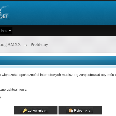
Inne
pting AMXX
→
Problemy
 większości społeczności internetowych musisz się zarejestrować aby móc od
zne uaktualnienia
h