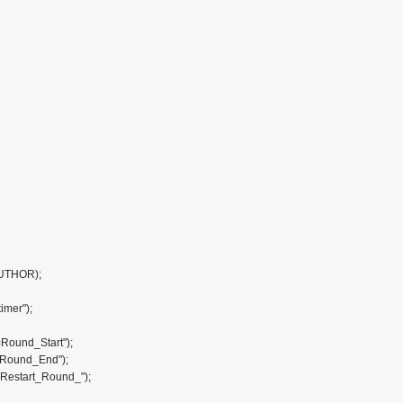
AUTHOR);
imer");
=Round_Start");
1=Round_End");
&Restart_Round_");