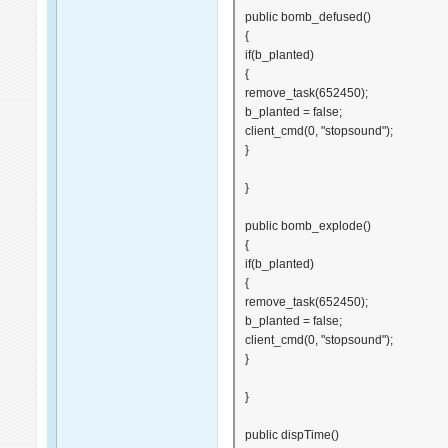
public bomb_defused()
{
if(b_planted)
{
remove_task(652450);
b_planted = false;
client_cmd(0, "stopsound");
}
}
public bomb_explode()
{
if(b_planted)
{
remove_task(652450);
b_planted = false;
client_cmd(0, "stopsound");
}
}
public dispTime()