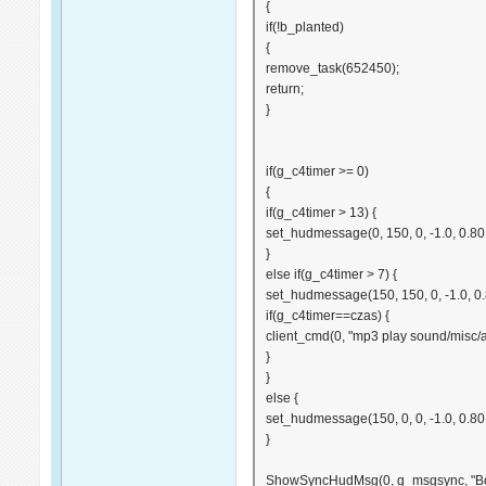
{
if(!b_planted)
{
remove_task(652450);
return;
}
if(g_c4timer >= 0)
{
if(g_c4timer > 13) {
set_hudmessage(0, 150, 0, -1.0, 0.80, 0
}
else if(g_c4timer > 7) {
set_hudmessage(150, 150, 0, -1.0, 0.80,
if(g_c4timer==czas) {
client_cmd(0, "mp3 play sound/misc/
}
}
else {
set_hudmessage(150, 0, 0, -1.0, 0.80, 0
}
ShowSyncHudMsg(0, g_msgsync, "Bom