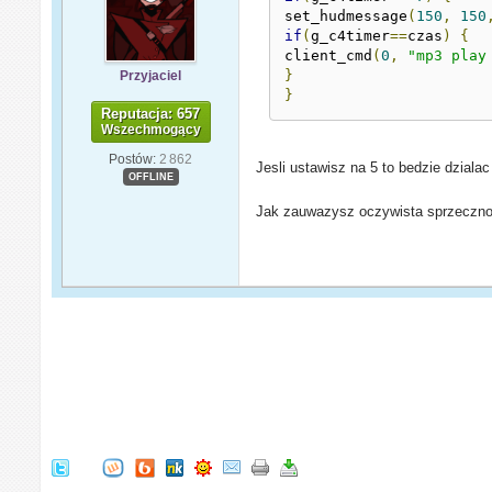
set_hudmessage
(
150
,
150
if
(
g_c4timer
==
czas
)
{
client_cmd
(
0
,
"mp3 play
}
Przyjaciel
}
Reputacja: 657
Wszechmogący
Postów:
2 862
Jesli ustawisz na 5 to bedzie dziala
OFFLINE
Jak zauwazysz oczywista sprzeczno