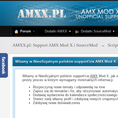
Forum
Dodatki AMXX
Dodatki SourceMod
AMXX.pl: Support AMX Mod X i SourceMod
→
Scri
Witamy w Nieoficjalnym polskim support'cie AMX Mod X
Witamy w Nieoficjalnym polskim support'cie
AMX
Mod X, jak w
prosty proces w którym wymagamy minimalnych informacji.
Rozpoczynaj nowe tematy i odpowiedaj na inne
Zapisz się do tematów i for, aby otrzymywać automatyc
Dodawaj wydarzenia do kalendarza społecznościowego
Stwórz swój własny profil i zdobywaj nowych znajomyc
Zdobywaj nowe doświadczenia