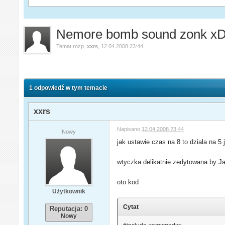
Nemore bomb sound zonk xD
Temat rozp.
xxrs
,
12.04.2008 23:44
1 odpowiedź w tym temacie
xxrs
Napisano
12.04.2008 23:44
Nowy
jak ustawie czas na 8 to dziala na 5
wtyczka delikatnie zedytowana by J
oto kod
Użytkownik
Cytat
Reputacja: 0
Nowy