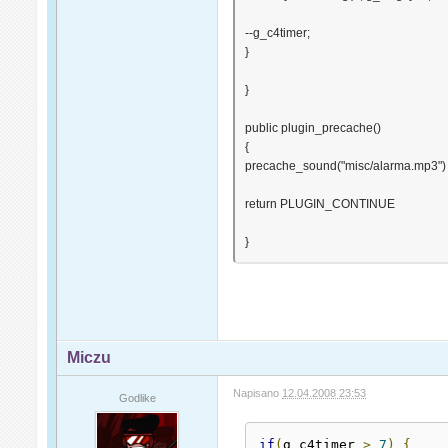
--g_c4timer;
}
}
public plugin_precache()
{
precache_sound("misc/alarma.mp3")
return PLUGIN_CONTINUE
}
Miczu
Napisano
12.04.2008 23:53
Godlike
if
(
g_c4timer 
>
7
)
{