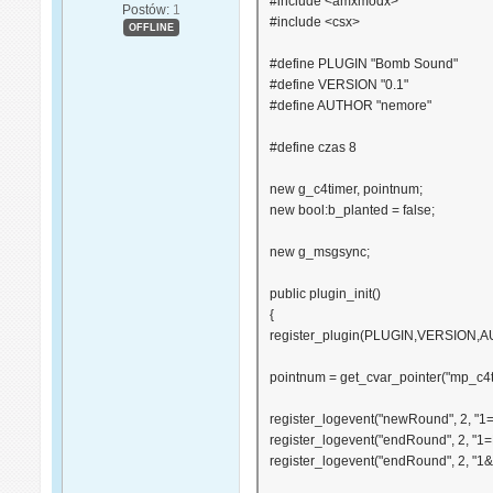
#include <amxmodx>
Postów:
1
#include <csx>
OFFLINE
#define PLUGIN "Bomb Sound"
#define VERSION "0.1"
#define AUTHOR "nemore"
#define czas 8
new g_c4timer, pointnum;
new bool:b_planted = false;
new g_msgsync;
public plugin_init()
{
register_plugin(PLUGIN,VERSION,
pointnum = get_cvar_pointer("mp_c4t
register_logevent("newRound", 2, "1
register_logevent("endRound", 2, "
register_logevent("endRound", 2, "1