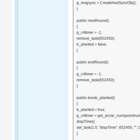
g_msgsync = CreateHudSyncObj();
}
public newRound()
{
g_c4timer = -1;
remove_task(652450);
b_planted = false;
}
public endRound()
{
g_c4timer = -1;
remove_task(652450);
}
public bomb_planted()
{
b_planted = true;
g_c4timer = get_pcvar_num(pointnum
dispTime()
set_task(1.0, "dispTime", 652450, "", 0,
}