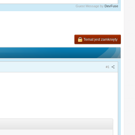
Guest Message by
DevFuse
Temat jest zamknięty
#1