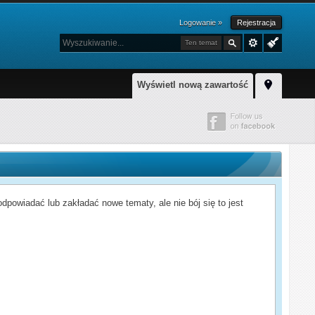
Logowanie »
Rejestracja
Ten temat
Wyświetl nową zawartość
powiadać lub zakładać nowe tematy, ale nie bój się to jest