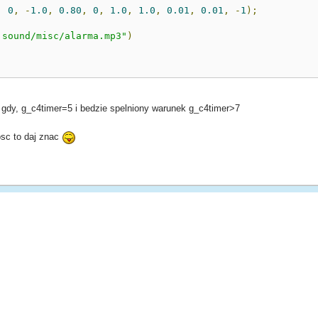
,
0
,
-
1.0
,
0.80
,
0
,
1.0
,
1.0
,
0.01
,
0.01
,
-
1
);
 sound/misc/alarma.mp3"
)
c gdy, g_c4timer=5 i bedzie spelniony warunek g_c4timer>7
sc to daj znac