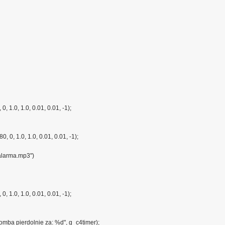
, 1.0, 1.0, 0.01, 0.01, -1);
 0, 1.0, 1.0, 0.01, 0.01, -1);
alarma.mp3")
, 1.0, 1.0, 0.01, 0.01, -1);
ba pierdolnie za: %d", g_c4timer);