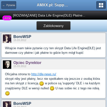
AMXX.pl: Support AMX Mod X i SourceMod
← Pytania
[ROZWIĄZANE] Data Life Engine(DLE) Płatne...
Inny
Zablokowany
BoroWSP
15.03.2012
Witajcie mam takie pytanie czy ten skrypt Data Life Engine(DLE) jest
darmowe czy płatne i jak płatne to gdzie bym mógł kupić
Ojciec Dyrektor
15.03.2012
Oficjalna strona to
http://dle-news.ru/
skrypt niby jest płatny, lecz nie spotkałem się jeszcze z osobą która
ma ten skrypt z licencją
w polsce są 'supporty' DLE i na każdym
znajdziemy DLE w wersji nulled
U nas sobie nic z tego nie robią
BoroWSP
15.03.2012