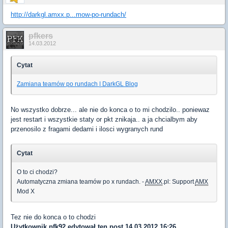
http://darkgl.amxx.p...mow-po-rundach/
pfkers
14.03.2012
Cytat
Zamiana teamów po rundach | DarkGL Blog
No wszystko dobrze... ale nie do konca o to mi chodzilo.. poniewaz
jest restart i wszystkie staty or pkt znikaja.. a ja chcialbym aby
przenosilo z fragami dedami i ilosci wygranych rund
Cytat
O to ci chodzi?
Automatyczna zmiana teamów po x rundach. -
AMXX
.pl: Support
AMX
Mod X
Tez nie do konca o to chodzi
Użytkownik
pfk92
edytował ten post 14.03.2012 16:26