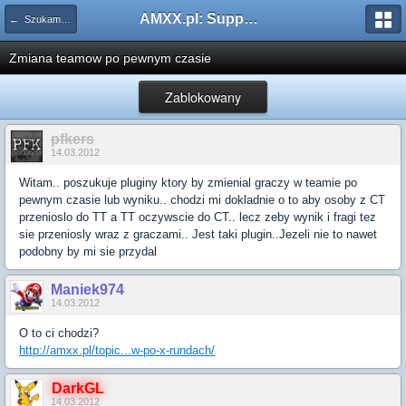
AMXX.pl: Support AMX Mod X i SourceMod
← Szukam pluginu
Zmiana teamow po pewnym czasie
Zablokowany
pfkers
14.03.2012
Witam.. poszukuje pluginy ktory by zmienial graczy w teamie po
pewnym czasie lub wyniku.. chodzi mi dokladnie o to aby osoby z CT
przenioslo do TT a TT oczywscie do CT.. lecz zeby wynik i fragi tez
sie przeniosly wraz z graczami.. Jest taki plugin..Jezeli nie to nawet
podobny by mi sie przydal
Maniek974
14.03.2012
O to ci chodzi?
http://amxx.pl/topic...w-po-x-rundach/
DarkGL
14.03.2012