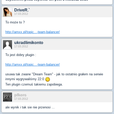
DriveR.`
17.03.2012
To może to ?
http://amxx.pl/topic...-team-balancer/
ukradlimikonto
17.03.2012
To jest dobry plugin :
http://amxx.pl/topic...-team-balancer/
usuwa tak zwane "Dream Team" - jak to ostatnio grałem na serwie
innymi wygrywaliśmy 22:0
Ten plugin czemuś takiemu zapobiega.
pfkers
17.03.2012
ale wynik i tak sie nie przenosi ...