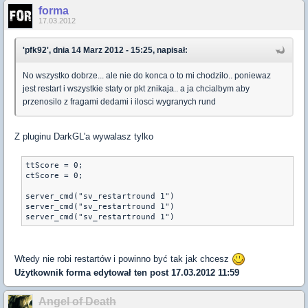
forma
17.03.2012
'pfk92', dnia 14 Marz 2012 - 15:25, napisał:
No wszystko dobrze... ale nie do konca o to mi chodzilo.. poniewaz
jest restart i wszystkie staty or pkt znikaja.. a ja chcialbym aby
przenosilo z fragami dedami i ilosci wygranych rund
Z pluginu DarkGL'a wywalasz tylko
ttScore = 0;
ctScore = 0;
server_cmd("sv_restartround 1")
server_cmd("sv_restartround 1")
Wtedy nie robi restartów i powinno być tak jak chcesz
Użytkownik
forma
edytował ten post 17.03.2012 11:59
Angel of Death