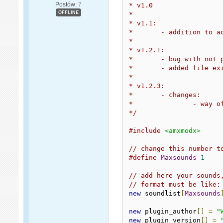
Postów:
7
* v1.0

OFFLINE
*

* v1.1:

*	- addition to add easily own sounds

*

* v1.2.1:

*	- bug with not playing sounds to client fixed

*	- added file exist check for soundfile

*

* v1.2.3:

*	- changes:

*		- way of giving id to timer

*/
#include
<amxmodx>
// change this number t
#define
Maxsounds
1
// add here your sounds
// format must be like:
new
 soundlist
[
Maxsounds
new
 plugin_author
[]
=
"
new
 plugin_version
[]
=