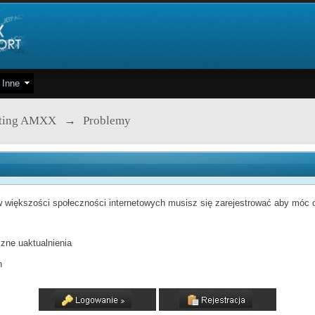
Inne
pting AMXX
→
Problemy
 większości społeczności internetowych musisz się zarejestrować aby móc od
zne uaktualnienia
h