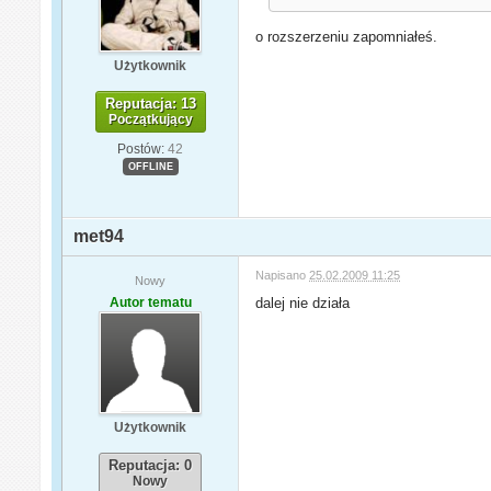
o rozszerzeniu zapomniałeś.
Użytkownik
Reputacja: 13
Początkujący
Postów:
42
OFFLINE
met94
Napisano
25.02.2009 11:25
Nowy
Autor tematu
dalej nie działa
Użytkownik
Reputacja: 0
Nowy