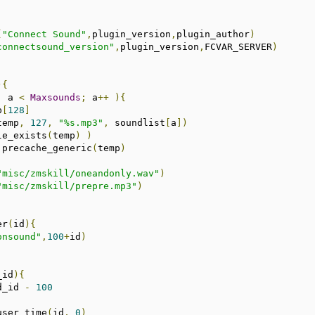
(
"Connect Sound"
,
plugin_version
,
plugin_author
)
connectsound_version"
,
plugin_version
,
FCVAR_SERVER
)
){
;
 a 
<
Maxsounds
;
 a
++
){
p
[
128
]
temp
,
127
,
"%s.mp3"
,
 soundlist
[
a
])
le_exists
(
temp
)
)
			precache_generic
(
temp
)
"misc/zmskill/oneandonly.wav"
)
"misc/zmskill/prepre.mp3"
)
er
(
id
){
onsound"
,
100
+
id
)
_id
){
d_id 
-
100
user_time
(
id
,
0
)