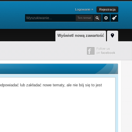
Logowanie »
Rejestracja
Ten temat
Wyświetl nową zawartość
powiadać lub zakładać nowe tematy, ale nie bój się to jest