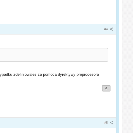
#4
przypadku zdefiniowales za pomoca dyrektywy preprocesora
0
#5