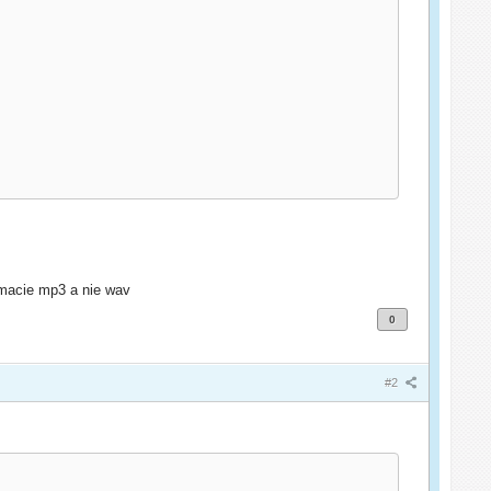
rmacie mp3 a nie wav
0
#2