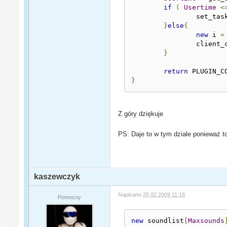
if
(
Usertime
<
		set_tas
}
else
{
new
 i 
=
		client_
}
return
}
Z góry dziękuje
PS: Daje to w tym dziale ponieważ t
kaszewczyk
Napisano
25.02.2009 11:16
Pomocny
new
 soundlist
[
Maxsounds