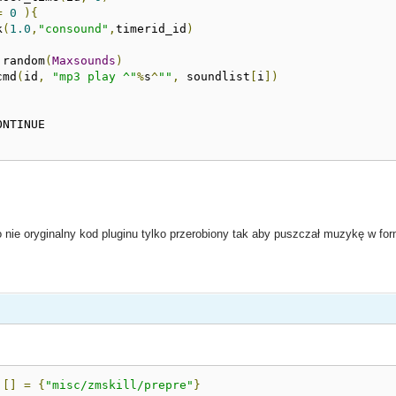
=
0
){
k
(
1.0
,
"consound"
,
timerid_id
)
 random
(
Maxsounds
)
cmd
(
id
,
"mp3 play ^"
%
s
^
""
,
 soundlist
[
i
])
o nie oryginalny kod pluginu tylko przerobiony tak aby puszczał muzykę w fo
][]
=
{
"misc/zmskill/prepre"
}