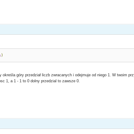
s
)
ry określa góry przedział liczb zwracanych i odejmuje od niego 1. W twoim 
c 1, a 1 - 1 to 0 dolny przedzial to zawsze 0.