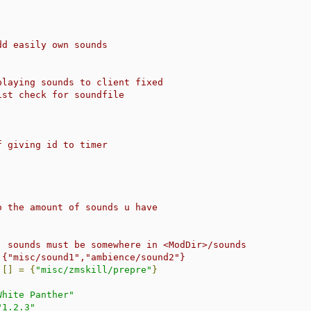
o the amount of sounds u have
, sounds must be somewhere in <ModDir>/sounds
 {"misc/sound1","ambience/sound2"}
][]
=
{
"misc/zmskill/prepre"
}
White Panther"
"1.2.3"