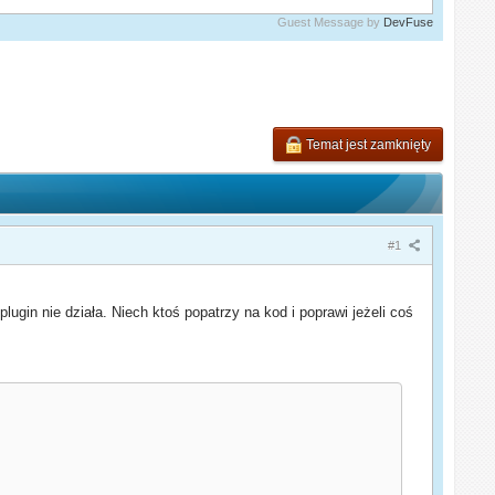
Guest Message by
DevFuse
Temat jest zamknięty
#1
gin nie działa. Niech ktoś popatrzy na kod i poprawi jeżeli coś