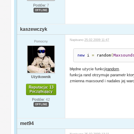
Postów:
7
OFFLINE
kaszewczyk
Napisano
25.02.2009 11:47
Pomocny
new
 i 
=
 random
(
Maxsound
błędne użycie funkcji
random
.
funkcja rand otrzymuje parametr kto
Użytkownik
zmienna maxsound i nadales jej waros
Reputacja: 13
Początkujący
Postów:
42
OFFLINE
met94
Napisano
25.02.2009 13:11