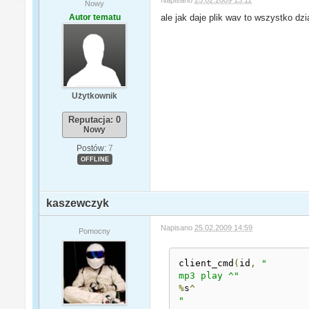
Nowy
Autor tematu
ale jak daje plik wav to wszystko dzi
Użytkownik
Reputacja: 0
Nowy
Postów:
7
OFFLINE
kaszewczyk
Napisano
25.02.2009 14:59
Pomocny
client_cmd
(
id
,
"

mp3 play ^"
%
s
^
"
