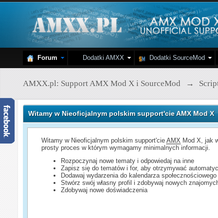
Forum
Dodatki AMXX
Dodatki SourceMod
AMXX.pl: Support AMX Mod X i SourceMod
→
Scri
Witamy w Nieoficjalnym polskim support'cie AMX Mod X
Witamy w Nieoficjalnym polskim support'cie
AMX
Mod X, jak w
prosty proces w którym wymagamy minimalnych informacji.
Rozpoczynaj nowe tematy i odpowiedaj na inne
Zapisz się do tematów i for, aby otrzymywać automatyc
Dodawaj wydarzenia do kalendarza społecznościowego
Stwórz swój własny profil i zdobywaj nowych znajomyc
Zdobywaj nowe doświadczenia