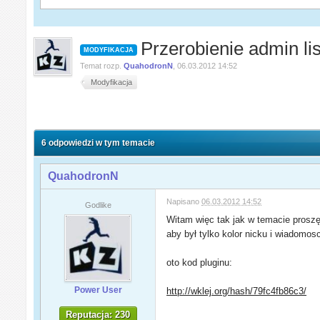
Przerobienie admin li
MODYFIKACJA
Temat rozp.
QuahodronN
,
06.03.2012 14:52
Modyfikacja
6 odpowiedzi w tym temacie
QuahodronN
Napisano
06.03.2012 14:52
Godlike
Witam więc tak jak w temacie proszę 
aby był tylko kolor nicku i wiadomos
oto kod pluginu:
Power User
http://wklej.org/hash/79fc4fb86c3/
Reputacja: 230