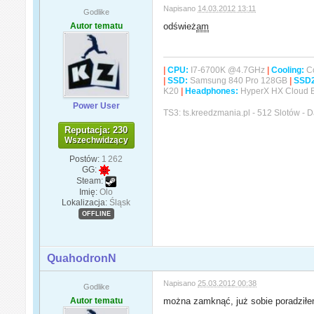
Napisano
14.03.2012 13:11
Godlike
Autor tematu
odśwież
am
|
CPU:
I7-6700K @4.7GHz
|
Cooling:
Co
|
SSD:
Samsung 840 Pro 128GB
|
SSD
K20
|
Headphones:
HyperX HX Cloud 
Power User
TS3: ts.kreedzmania.pl - 512 Slotów -
Reputacja: 230
Wszechwidzący
Postów:
1 262
GG:
Steam:
Imię:
Olo
Lokalizacja:
Śląsk
OFFLINE
QuahodronN
Napisano
25.03.2012 00:38
Godlike
Autor tematu
można zamknąć, już sobie poradził