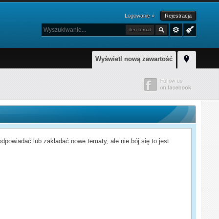
Logowanie »
Rejestracja
Ten temat
Wyświetl nową zawartość
powiadać lub zakładać nowe tematy, ale nie bój się to jest