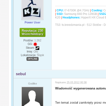
|
CPU:
I7-6700K @4.7GHz
|
Cooling:
Co
|
SSD:
Samsung 840 Pro 128GB
|
SSD
K20
|
Headphones:
HyperX HX Cloud 
Power User
TS3: ts.kreedzmania.pl - 512 Slotów -
Reputacja: 230
Wszechwidzący
Postów:
1 262
GG:
Steam:
Imię:
Olo
Lokalizacja:
Śląsk
OFFLINE
sebul
Napisano
25.03.2012 00:38
Godlike
Wiadomość wygenerowana automa
Ten temat został zamknięty przez mo