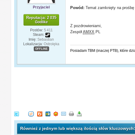
Przyjaciel
Powód:
Temat zamknięty na prośbę 
Reputacja: 2 035
Godlike
Z pozdrowieniami,
Postów:
5 411
Zespół
AMXX
.PL
Steam:
Imię:
Sebastian
Lokalizacja:
Ostrołęka
OFFLINE
Posiadam TBM (inaczej PTB), które dzi
Również z jednym lub większą ilością słów kluczowych