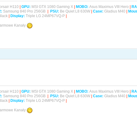
rsair H110
|
GPU:
MSI GTX 1080 Gaming X
|
MOBO:
Asus Maximus VIII Hero
|
RA
2
:
Samsung 840 Pro 256GB
|
PSU:
Be Quiet L8 630W
|
Case:
Gladius M40
|
Mous
Black
|
Display:
Triple LG 24MP67VQ-P
|
 Darmowe Kanały
rsair H110
|
GPU:
MSI GTX 1080 Gaming X
|
MOBO:
Asus Maximus VIII Hero
|
RA
2
:
Samsung 840 Pro 256GB
|
PSU:
Be Quiet L8 630W
|
Case:
Gladius M40
|
Mous
Black
|
Display:
Triple LG 24MP67VQ-P
|
 Darmowe Kanały