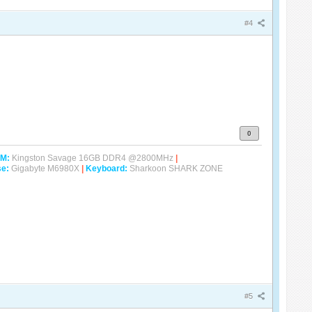
#4
0
M:
Kingston Savage 16GB DDR4 @2800MHz
|
e:
Gigabyte M6980X
|
Keyboard:
Sharkoon SHARK ZONE
#5