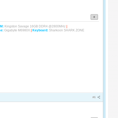
0
M:
Kingston Savage 16GB DDR4 @2800MHz
|
e:
Gigabyte M6980X
|
Keyboard:
Sharkoon SHARK ZONE
#6