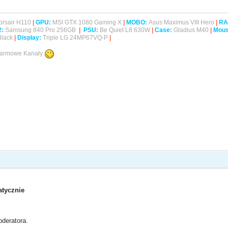
rsair H110
|
GPU:
MSI GTX 1080 Gaming X
|
MOBO:
Asus Maximus VIII Hero
|
RA
2
:
Samsung 840 Pro 256GB
|
PSU:
Be Quiet L8 630W
|
Case:
Gladius M40
|
Mous
Black
|
Display:
Triple LG 24MP67VQ-P
|
 Darmowe Kanały
tycznie
deratora.