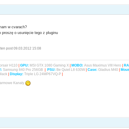
e mam w cvarach?
go proszę o usunięcie tego z pluginu
ten post 09.03.2012 15:08
rsair H110
|
GPU:
MSI GTX 1080 Gaming X
|
MOBO:
Asus Maximus VIII Hero
|
RA
2
:
Samsung 840 Pro 256GB
|
PSU:
Be Quiet L8 630W
|
Case:
Gladius M40
|
Mous
Black
|
Display:
Triple LG 24MP67VQ-P
|
 Darmowe Kanały