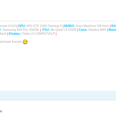
rsair H110
|
GPU:
MSI GTX 1080 Gaming X
|
MOBO:
Asus Maximus VIII Hero
|
RA
2
:
Samsung 840 Pro 256GB
|
PSU:
Be Quiet L8 630W
|
Case:
Gladius M40
|
Mous
Black
|
Display:
Triple LG 24MP67VQ-P
|
 Darmowe Kanały
em