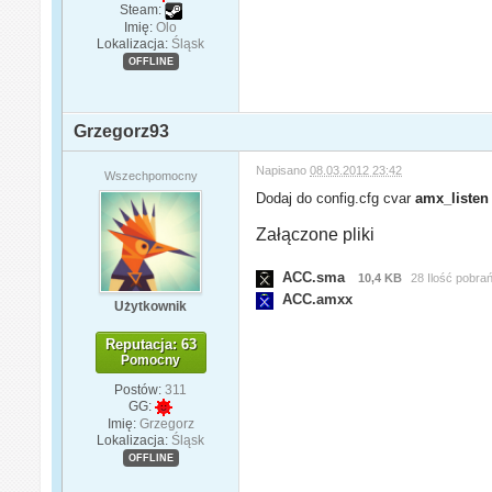
Steam:
Imię:
Olo
Lokalizacja:
Śląsk
OFFLINE
Grzegorz93
Napisano
08.03.2012 23:42
Wszechpomocny
Dodaj do config.cfg cvar
amx_listen 
Załączone pliki
ACC.sma
10,4 KB
28 Ilość pobra
ACC.amxx
Użytkownik
Reputacja: 63
Pomocny
Postów:
311
GG:
Imię:
Grzegorz
Lokalizacja:
Śląsk
OFFLINE