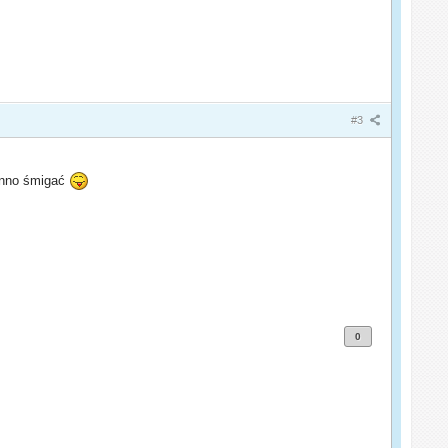
#3
winno śmigać
0