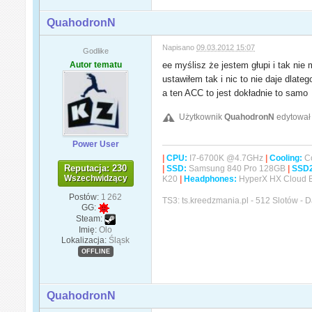
QuahodronN
Napisano
09.03.2012 15:07
Godlike
Autor tematu
ee myślisz że jestem głupi i tak ni
ustawiłem tak i nic to nie daje dlate
a ten ACC to jest dokładnie to samo
Użytkownik
QuahodronN
edytował 
Power User
|
CPU:
I7-6700K @4.7GHz
|
Cooling:
Co
Reputacja: 230
|
SSD:
Samsung 840 Pro 128GB
|
SSD
Wszechwidzący
K20
|
Headphones:
HyperX HX Cloud 
Postów:
1 262
TS3: ts.kreedzmania.pl - 512 Slotów -
GG:
Steam:
Imię:
Olo
Lokalizacja:
Śląsk
OFFLINE
QuahodronN