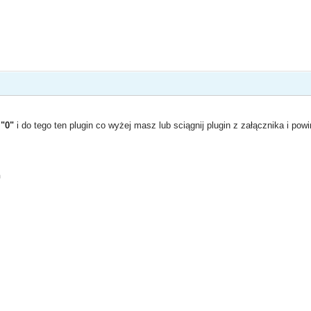
"0"
i do tego ten plugin co wyżej masz lub sciągnij plugin z załącznika i po
ń