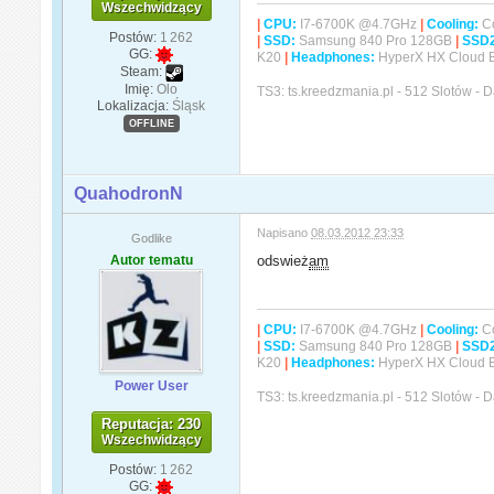
Wszechwidzący
|
CPU:
I7-6700K @4.7GHz
|
Cooling:
Co
Postów:
1 262
|
SSD:
Samsung 840 Pro 128GB
|
SSD
GG:
K20
|
Headphones:
HyperX HX Cloud 
Steam:
Imię:
Olo
TS3: ts.kreedzmania.pl - 512 Slotów -
Lokalizacja:
Śląsk
OFFLINE
QuahodronN
Napisano
08.03.2012 23:33
Godlike
Autor tematu
odswież
am
|
CPU:
I7-6700K @4.7GHz
|
Cooling:
Co
|
SSD:
Samsung 840 Pro 128GB
|
SSD
K20
|
Headphones:
HyperX HX Cloud 
Power User
TS3: ts.kreedzmania.pl - 512 Slotów -
Reputacja: 230
Wszechwidzący
Postów:
1 262
GG: