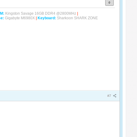
0
M:
Kingston Savage 16GB DDR4 @2800MHz
|
e:
Gigabyte M6980X
|
Keyboard:
Sharkoon SHARK ZONE
#7