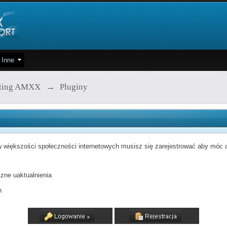
Inne
pting AMXX
→
Pluginy
 większości społeczności internetowych musisz się zarejestrować aby móc od
zne uaktualnienia
h