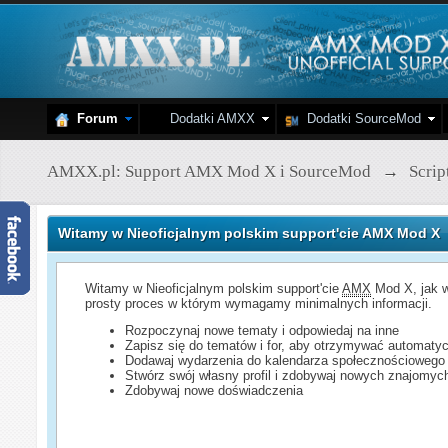
Forum
Dodatki AMXX
Dodatki SourceMod
AMXX.pl: Support AMX Mod X i SourceMod
→
Scri
Witamy w Nieoficjalnym polskim support'cie AMX Mod X
Witamy w Nieoficjalnym polskim support'cie
AMX
Mod X, jak w
prosty proces w którym wymagamy minimalnych informacji.
Rozpoczynaj nowe tematy i odpowiedaj na inne
Zapisz się do tematów i for, aby otrzymywać automatyc
Dodawaj wydarzenia do kalendarza społecznościowego
Stwórz swój własny profil i zdobywaj nowych znajomyc
Zdobywaj nowe doświadczenia