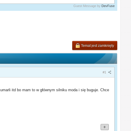
Guest Message by
DevFuse
Temat jest zamknięty
#1
ą umarli itd bo mam to w głównym silniku moda i się buguje. Chce
0