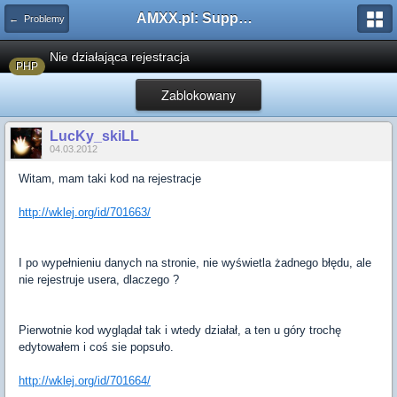
AMXX.pl: Support AMX Mod X i SourceMod
← Problemy
Nie działająca rejestracja
PHP
Zablokowany
LucKy_skiLL
04.03.2012
Witam, mam taki kod na rejestracje
http://wklej.org/id/701663/
I po wypełnieniu danych na stronie, nie wyświetla żadnego błędu, ale
nie rejestruje usera, dlaczego ?
Pierwotnie kod wyglądał tak i wtedy działał, a ten u góry trochę
edytowałem i coś sie popsuło.
http://wklej.org/id/701664/