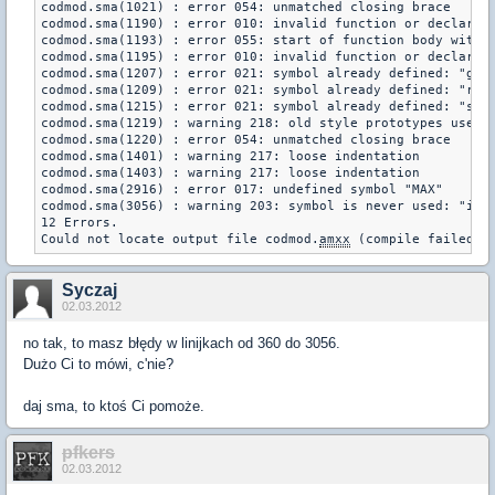
codmod.sma(1021) : error 054: unmatched closing brace
codmod.sma(1190) : error 010: invalid function or declarat
codmod.sma(1193) : error 055: start of function body witho
codmod.sma(1195) : error 010: invalid function or declarat
codmod.sma(1207) : error 021: symbol already defined: "get
codmod.sma(1209) : error 021: symbol already defined: "rem
codmod.sma(1215) : error 021: symbol already defined: "set
codmod.sma(1219) : warning 218: old style prototypes used 
codmod.sma(1220) : error 054: unmatched closing brace
codmod.sma(1401) : warning 217: loose indentation
codmod.sma(1403) : warning 217: loose indentation
codmod.sma(2916) : error 017: undefined symbol "MAX"
codmod.sma(3056) : warning 203: symbol is never used: "iEn
12 Errors.
Could not locate output file codmod.
amxx
Syczaj
02.03.2012
no tak, to masz błędy w linijkach od 360 do 3056.
Dużo Ci to mówi, c'nie?
daj sma, to ktoś Ci pomoże.
pfkers
02.03.2012