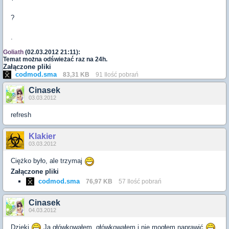
?
.
Goliath
(02.03.2012 21:11):
Temat można odświeżać raz na 24h.
Załączone pliki
codmod.sma
83,31 KB
91 Ilość pobrań
Cinasek
03.03.2012
refresh
Klakier
03.03.2012
Ciężko było, ale trzymaj
Załączone pliki
codmod.sma
76,97 KB
57 Ilość pobrań
Cinasek
04.03.2012
Dzięki
Ja główkowałem, główkowałem i nie mogłem naprawić