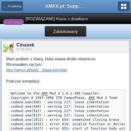
AMXX.pl: Support AMX Mod X i SourceMod
← Problemy
[ROZWIĄZANE] Klasa z działkiem
CoD Stary
Zablokowany
Cinasek
02.03.2012
Mam problem z klasą, która stawia działo strażnicze.
Wzorowałem się tym:
http://amxx.pl/topic...klasa-inzynier/
Podczas kompilacji:
Welcome to the 
AMX
 Mod X 1.8.1-300 Compiler.
Copyright © 1997-2006 ITB CompuPhase, 
AMX
 Mod X Team
codmod.sma(360) : warning 217: loose indentation
codmod.sma(458) : warning 217: loose indentation
codmod.sma(912) : warning 217: loose indentation
codmod.sma(913) : warning 217: loose indentation
codmod.sma(1012) : error 054: unmatched closing brace
codmod.sma(1015) : error 010: invalid function or declarat
codmod.sma(1017) : error 055: start of function body witho