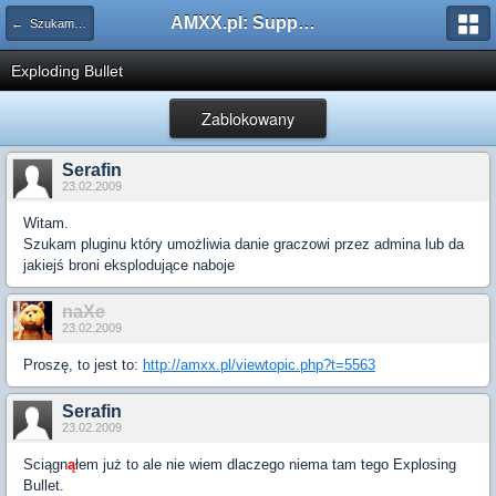
AMXX.pl: Support AMX Mod X i SourceMod
← Szukam pluginu
Exploding Bullet
Zablokowany
Serafin
23.02.2009
Witam.
Szukam pluginu który umożliwia danie graczowi przez admina lub da
jakiejś broni eksplodujące naboje
naXe
23.02.2009
Proszę, to jest to:
http://amxx.pl/viewtopic.php?t=5563
Serafin
23.02.2009
Sciągn
ą
łem już to ale nie wiem dlaczego niema tam tego Explosing
Bullet.