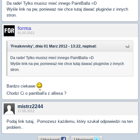
Da rade! Tylko musisz mieć innego PaintBalla =D
Wyśle link na pw, ponieważ nie chce tutaj dawać pluginów z innych
stron.
forma
01.03.2012
'Freakovsky', dnia 01 Marz 2012 - 13:22, napisał:
Da rade! Tylko musisz mieć innego PaintBalla =D
Wyśle link na pw, ponieważ nie chce tutaj dawać pluginów z innych
stron.
Bardzo ciekawe
Chodzi Ci o paintball'a z alliesa ?
mistrz2244
17.05.2012
Podaj link tutaj.. Pomożesz każdemu, który szukał odpowiedzi na ten
problem..
Udostępnij
Udostępnij