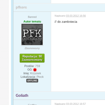
pfkers
Napisano
03.03.2012 16:56
Banned
Autor tematu
// do zamkniecia
Zbanowany
Reputacja: 90
Zaawansowany
Postów:
759
GG:
Imię:
Krzysiek
Lokalizacja:
Płock
OFFLINE
Goliath
Napisano
03.03.2012 16:57
Godlike