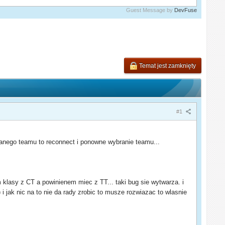
Guest Message by
DevFuse
Temat jest zamknięty
#1
 danego teamu to reconnect i ponowne wybranie teamu...
 klasy z CT a powinienem miec z TT... taki bug sie wytwarza. i
 i jak nic na to nie da rady zrobic to musze rozwiazac to wlasnie