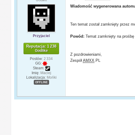
Wiadomość wygenerowana automa
Ten temat został zamknięty przez mo
Przyjaciel
Powód:
Temat zamknięty na prośbę 
Reputacja: 1 238
Godlike
Z pozdrowieniami,
Postów:
2 334
Zespół
AMXX
.PL
GG:
Steam:
Imię:
Maciej
Lokalizacja:
Mońki
OFFLINE