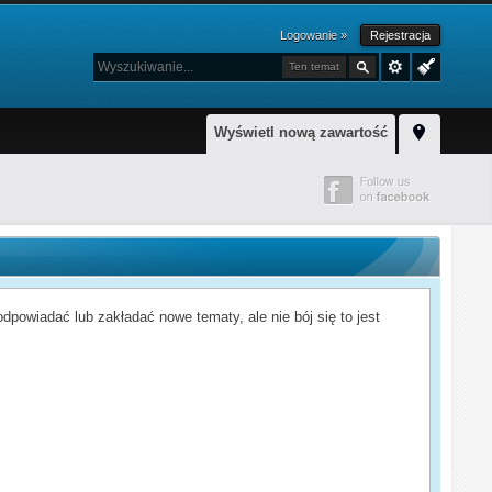
Logowanie »
Rejestracja
Ten temat
Wyświetl nową zawartość
powiadać lub zakładać nowe tematy, ale nie bój się to jest