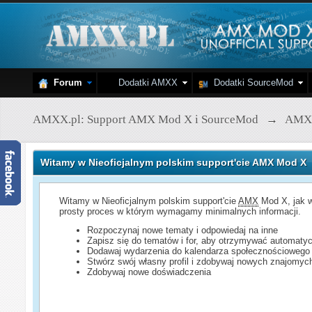
Forum
Dodatki AMXX
Dodatki SourceMod
AMXX.pl: Support AMX Mod X i SourceMod
→
AMX
Witamy w Nieoficjalnym polskim support'cie AMX Mod X
Witamy w Nieoficjalnym polskim support'cie
AMX
Mod X, jak w
prosty proces w którym wymagamy minimalnych informacji.
Rozpoczynaj nowe tematy i odpowiedaj na inne
Zapisz się do tematów i for, aby otrzymywać automatyc
Dodawaj wydarzenia do kalendarza społecznościowego
Stwórz swój własny profil i zdobywaj nowych znajomyc
Zdobywaj nowe doświadczenia