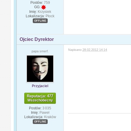
Postów:
759
GG:
Imię:
Krzysiek
Lokalizacja:
Płock
OFFLINE
Ojciec Dyrektor
Napisano
28.02.2012 14:14
papa smerf.
Przyjaciel
Reputacja: 477
Wszechobecny
Postów:
3 035
Imię:
Paweł
Lokalizacja:
Kraków
OFFLINE