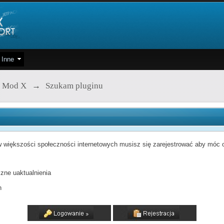
Inne
 Mod X
→
Szukam pluginu
 większości społeczności internetowych musisz się zarejestrować aby móc od
zne uaktualnienia
h