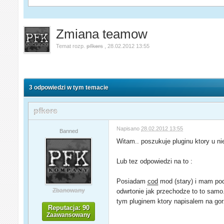
Zmiana teamow
Temat rozp.
pfkers
,
28.02.2012 13:55
3 odpowiedzi w tym temacie
pfkers
Napisano
28.02.2012 13:55
Banned
Witam.. poszukuje pluginu ktory u n
Lub tez odpowiedzi na to :
Posiadam
cod
mod (stary) i mam podz
Zbanowany
odwrtonie jak przechodze to to samo..
tym pluginem ktory napisalem na gor
Reputacja: 90
Zaawansowany